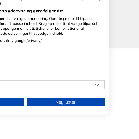
HEAD
a.
dens ydeevne og gøre følgende:
til at vælge annoncering. Oprette profiler til tilpasset
or at tilpasse indhold. Bruge profiler til at vælge tilpasset
rupper gennem statistikker eller kombinationer af
sede oplysninger til at vælge indhold.
ss.safety.google/privacy/
Nej, juster