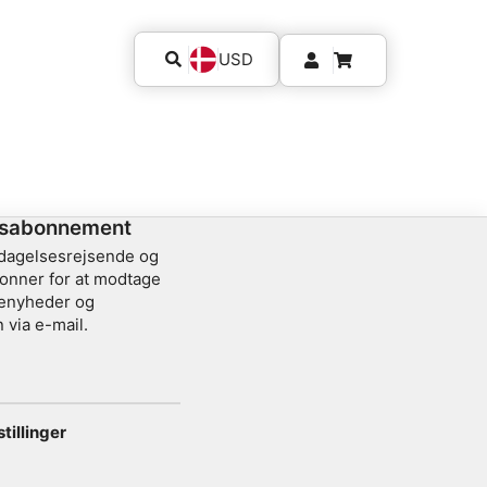
USD
sabonnement
pdagelsesrejsende og
onner for at modtage
jsenyheder og
 via e-mail.
tillinger