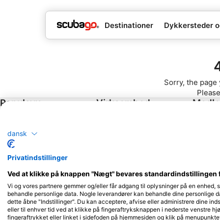
Destinationer
Dykkersteder o
Sorry, the page 
Please
Populære
Virksomhed
Medl
destinationer
Blue Oceans
Bliv par
Thailand
dansk
Ofte stillede spørgsmål
Egypten
(FAQ)
Privatindstillinger
Spanien
Privatlivspolitik
Ved at klikke på knappen "Nægt" bevares standardindstillingen 
Indonesien
Vilkår for brug
Vi og vores partnere gemmer og/eller får adgang til oplysninger på en enhed, 
Florida
Aftryk
behandle personlige data. Nogle leverandører kan behandle dine personlige dat
dette åbne "Indstillinger". Du kan acceptere, afvise eller administrere dine inds
Filippinerne
eller til enhver tid ved at klikke på fingeraftryksknappen i nederste venstre hj
Mexico
fingeraftrykket eller linket i sidefoden på hjemmesiden og klik på menupunkte