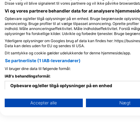
Disse valg vil blive signaleret til vores partnere og vil ikke påvirke browserdat
Maldiverne
Vi og vores partnere behandler data for at analysere hjemmesi
Opbevare og/eller tilgå oplysninger på en enhed. Bruge begrænsede oplysninger 
annoncering. Bruge profiler til at vælge tilpasset annoncering. Oprette profiler f
indhold. Måle annonceringseffektivitet. Måle indholdseffektivitet. Forstå målg
oplysninger fra forskellige kilder. Udvikle og forbedre tjenester. Bruge begræn
Yderligere oplysninger om Googles brug af data kan findes her: https://busine
Data kan deles uden for EU og sendes til USA.
Dit samtykke og cookie gælder udelukkende for denne hjemmeside/app.
Se partnerliste (1 IAB-leverandører)
Vi bruger dine data til følgende formål:
IAB's behandlingsformål:
Opbevare og/eller tilgå oplysninger på en enhed
Bruge begrænsede oplysninger til at vælge annoncering
Accepter alle
Nægt
Oprette profiler til tilpasset annoncering
Bruge profiler til at vælge tilpasset annoncering
Oprette profiler for at tilpasse indhold