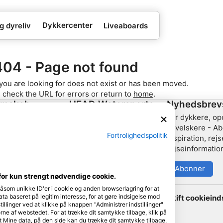
Dykkercenter
g dyreliv
Liveaboards
404 - Page not found
you are looking for does not exist or has been moved.
 check the URL for errors or return to
home
.
emskab
HEAD Watersports
Nyhedsbrev
For dykkere, o
tner
SSI
havelskere - Ab
Fortrolighedspolitik
inspiration, re
LiveAboard.com
rejseinformation
Mares
Aqualung
Abonner
for kun strengt nødvendige cookie.
Apeks
såsom unikke ID'er i cookie og anden browserlagring for at
rEvo
a baseret på legitim interesse, for at gøre indsigelse mod
Skift cookieinds
tillinger ved at klikke på knappen "Administrer indstillinger"
Zoggs
ørne af webstedet. For at trække dit samtykke tilbage, klik på
t Mine data, på den side kan du trække dit samtykke tilbage.