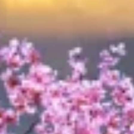
Bruge begrænsede oplysninger til at vælge
indhold
IAB Special Features:
Bruge præcise geografiske
placeringsoplysninger
Identificere enheder baseret på aktivt
anmodede oplysninger
Ikke-IAB-behandlingsformål:
Nødvendig
Ydeevne
Funktionel
Annoncering / marketing