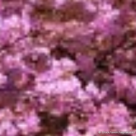
© iStock/tawatchaiprakobkit