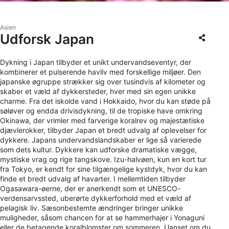
Asien
Udforsk Japan
Dykning i Japan tilbyder et unikt undervandseventyr, der
kombinerer et pulserende havliv med forskellige miljøer. Den
japanske øgruppe strækker sig over tusindvis af kilometer og
skaber et væld af dykkersteder, hver med sin egen unikke
charme. Fra det iskolde vand i Hokkaido, hvor du kan støde på
søløver og endda drivisdykning, til de tropiske have omkring
Okinawa, der vrimler med farverige koralrev og majestætiske
djævlerokker, tilbyder Japan et bredt udvalg af oplevelser for
dykkere. Japans undervandslandskaber er lige så varierede
som dets kultur. Dykkere kan udforske dramatiske vægge,
mystiske vrag og rige tangskove. Izu-halvøen, kun en kort tur
fra Tokyo, er kendt for sine tilgængelige kystdyk, hvor du kan
finde et bredt udvalg af havarter. I mellemtiden tilbyder
Ogasawara-øerne, der er anerkendt som et UNESCO-
verdensarvssted, uberørte dykkerforhold med et væld af
pelagisk liv. Sæsonbestemte ændringer bringer unikke
muligheder, såsom chancen for at se hammerhajer i Yonaguni
eller de betagende koralblomster om sommeren. Uanset om du