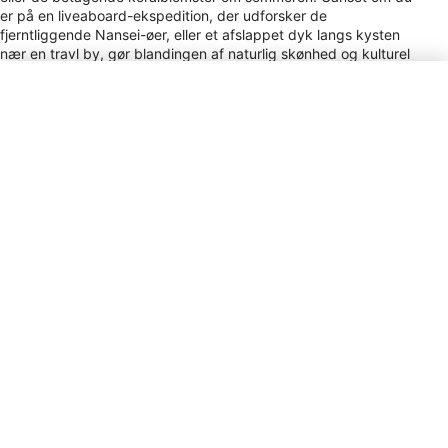
er på en liveaboard-ekspedition, der udforsker de
fjerntliggende Nansei-øer, eller et afslappet dyk langs kysten
nær en travl by, gør blandingen af ​​naturlig skønhed og kulturel
rigdom dykning i Japan til en helt særlig oplevelse.
Type strømstik
A, B
Betalingsmetode
VISA, MC, AMEX, JCB, DC, Cir,
Plus
Drikkepenge
No tipping / Service Staff /
Tipping is not customary and may
even be considered impolite;
exceptional service is reflected in
the price.
Valuta
JPY
Opkaldskode
+81
Elektricitet
100V / 50-60Hz
Tid
UTC+9 (JST)