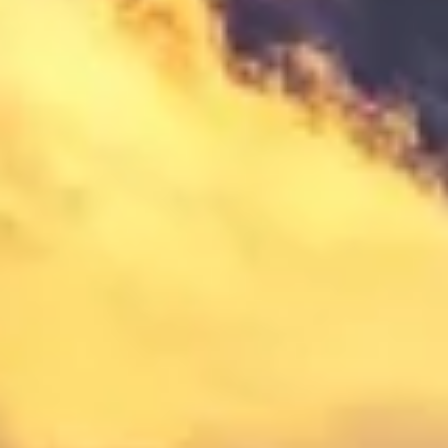
enhed
Bruge begrænsede oplysninger til at vælge
annoncering
Oprette profiler til tilpasset annoncering
Bruge profiler til at vælge tilpasset
annoncering
Oprette profiler for at tilpasse indhold
Bruge profiler til at vælge tilpasset indhold
Måle annonceringseffektivitet
Måle indholdseffektivitet
Forstå målgrupper gennem statistikker eller
kombinationer af oplysninger fra forskellige
kilder
Udvikle og forbedre tjenester