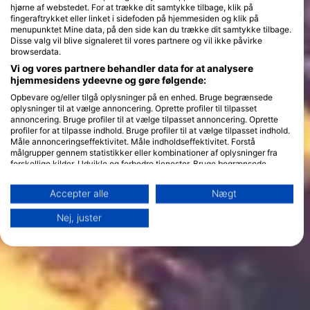
hjørne af webstedet. For at trække dit samtykke tilbage, klik på
fingeraftrykket eller linket i sidefoden på hjemmesiden og klik på
menupunktet Mine data, på den side kan du trække dit samtykke tilbage.
Disse valg vil blive signaleret til vores partnere og vil ikke påvirke
browserdata.
Vi og vores partnere behandler data for at analysere
hjemmesidens ydeevne og gøre følgende:
Opbevare og/eller tilgå oplysninger på en enhed. Bruge begrænsede
oplysninger til at vælge annoncering. Oprette profiler til tilpasset
annoncering. Bruge profiler til at vælge tilpasset annoncering. Oprette
profiler for at tilpasse indhold. Bruge profiler til at vælge tilpasset indhold.
Måle annonceringseffektivitet. Måle indholdseffektivitet. Forstå
målgrupper gennem statistikker eller kombinationer af oplysninger fra
forskellige kilder. Udvikle og forbedre tjenester. Bruge begrænsede
oplysninger til at vælge indhold.
Yderligere oplysninger om Googles brug af data kan findes her:
Accepter alle
Nægt
https://business.safety.google/privacy/
Data kan deles uden for EU og sendes til USA.
Nej, juster
Dit samtykke og cookie gælder udelukkende for denne hjemmeside/app.
Se partnerliste (1 IAB-leverandører)
Vi bruger dine data til følgende formål:
IAB's behandlingsformål:
Opbevare og/eller tilgå oplysninger på en