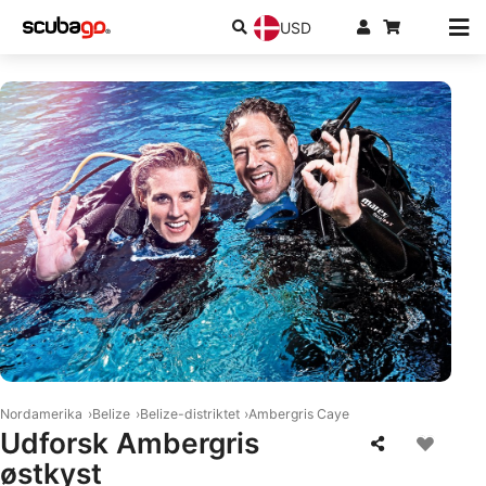
USD
© Mares
Nordamerika
Belize
Belize-distriktet
Ambergris Caye
Udforsk Ambergris
østkyst