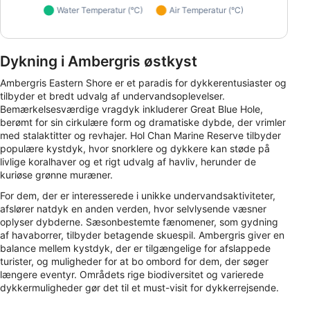
Dykning i Ambergris østkyst
Ambergris Eastern Shore er et paradis for dykkerentusiaster og
tilbyder et bredt udvalg af undervandsoplevelser.
Bemærkelsesværdige vragdyk inkluderer Great Blue Hole,
berømt for sin cirkulære form og dramatiske dybde, der vrimler
med stalaktitter og revhajer. Hol Chan Marine Reserve tilbyder
populære kystdyk, hvor snorklere og dykkere kan støde på
livlige koralhaver og et rigt udvalg af havliv, herunder de
kuriøse grønne muræner.
For dem, der er interesserede i unikke undervandsaktiviteter,
afslører natdyk en anden verden, hvor selvlysende væsner
oplyser dybderne. Sæsonbestemte fænomener, som gydning
af havaborrer, tilbyder betagende skuespil. Ambergris giver en
balance mellem kystdyk, der er tilgængelige for afslappede
turister, og muligheder for at bo ombord for dem, der søger
længere eventyr. Områdets rige biodiversitet og varierede
dykkermuligheder gør det til et must-visit for dykkerrejsende.