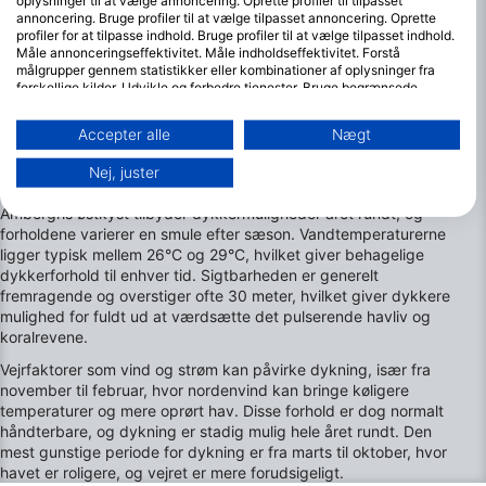
oplysninger til at vælge annoncering. Oprette profiler til tilpasset
annoncering. Bruge profiler til at vælge tilpasset annoncering. Oprette
profiler for at tilpasse indhold. Bruge profiler til at vælge tilpasset indhold.
Måle annonceringseffektivitet. Måle indholdseffektivitet. Forstå
målgrupper gennem statistikker eller kombinationer af oplysninger fra
forskellige kilder. Udvikle og forbedre tjenester. Bruge begrænsede
oplysninger til at vælge indhold.
Yderligere oplysninger om Googles brug af data kan findes her:
Accepter alle
Nægt
https://business.safety.google/privacy/
De bedste måneder at dykke i Ambergris
Data kan deles uden for EU og sendes til USA.
Nej, juster
østkyst
Dit samtykke og cookie gælder udelukkende for denne hjemmeside/app.
Ambergris østkyst tilbyder dykkermuligheder året rundt, og
Se partnerliste (1 IAB-leverandører)
forholdene varierer en smule efter sæson. Vandtemperaturerne
Vi bruger dine data til følgende formål:
ligger typisk mellem 26°C og 29°C, hvilket giver behagelige
IAB's behandlingsformål:
dykkerforhold til enhver tid. Sigtbarheden er generelt
fremragende og overstiger ofte 30 meter, hvilket giver dykkere
Opbevare og/eller tilgå oplysninger på en
mulighed for fuldt ud at værdsætte det pulserende havliv og
enhed
koralrevene.
Bruge begrænsede oplysninger til at vælge
Vejrfaktorer som vind og strøm kan påvirke dykning, især fra
annoncering
november til februar, hvor nordenvind kan bringe køligere
temperaturer og mere oprørt hav. Disse forhold er dog normalt
Oprette profiler til tilpasset annoncering
håndterbare, og dykning er stadig mulig hele året rundt. Den
mest gunstige periode for dykning er fra marts til oktober, hvor
havet er roligere, og vejret er mere forudsigeligt.
Bruge profiler til at vælge tilpasset