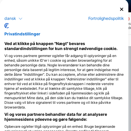
Mares
Mares
Tres Cocos Canyons
Mexico Rocks
dansk
Fortrolighedspolitik
(★4.5)
(★4.5)
Tres Cocos Canyons ligger lige uden for
Mexico Rocks Marine Rese
Tres Cocos Cut og er et dykkersted på
lavvandet revkompleks, der
begynderniveau. Der er en
den nordlige spids af Amb
Privatindstillinger
fortøjningskugle, og hvis der er nogen, er
Stedet består af ca. 100 
strømmen normalt meget mild og fra nord.
er overvejende sammensa
Ved at klikke på knappen "Nægt" bevares
stenkoraller på meget lavt
gør det til et fantastisk sn
standardindstillingen for kun strengt nødvendige cookie.
Vi og vores partnere gemmer og/eller får adgang til oplysninger på en
enhed, såsom unikke ID'er i cookie og anden browserlagring for at
behandle personlige data. Nogle leverandører kan behandle dine
personlige data baseret på legitim interesse, for at gøre indsigelse mod
dette åbne "Indstillinger". Du kan acceptere, afvise eller administrere dine
indstillinger ved at klikke på knappen "Administrer indstillinger" eller til
enhver tid ved at klikke på fingeraftryksknappen i nederste venstre
hjørne af webstedet. For at trække dit samtykke tilbage, klik på
fingeraftrykket eller linket i sidefoden på hjemmesiden og klik på
menupunktet Mine data, på den side kan du trække dit samtykke tilbage.
Disse valg vil blive signaleret til vores partnere og vil ikke påvirke
browserdata.
Vi og vores partnere behandler data for at analysere
hjemmesidens ydeevne og gøre følgende:
Opbevare og/eller tilgå oplysninger på en enhed. Bruge begrænsede