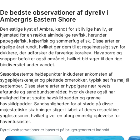
annoncering
De bedste observationer af dyreliv i
Oprette profiler for at tilpasse indhold
Ambergris Eastern Shore
Bruge profiler til at vælge tilpasset indhold
Den østlige kyst af Ambra, kendt for sit livlige havliv, er
hjemsted for en række almindelige revfisk, herunder
Måle annonceringseffektivitet
papegøjefisk, kejserfisk og sommerfuglefisk. Disse arter er
rigelige året rundt, hvilket gør dem til et regelmæssigt syn for
dykkere, der udforsker de farverige koralrev. Havaborre og
Måle indholdseffektivitet
snapper befolker også området, hvilket bidrager til den rige
biodiversitet under vandet.
Forstå målgrupper gennem statistikker eller
kombinationer af oplysninger fra forskellige
Sæsonbestemte højdepunkter inkluderer ankomsten af ​​
kilder
sygeplejerskehajer og plettede ørnerokker, typisk set fra maj til
september. Disse større arter er hyppigere nær revets
Udvikle og forbedre tjenester
afgrunde og sandbundsområder, hvor dykkere også har
mulighed for at spotte havskildpadder og grønne
Bruge begrænsede oplysninger til at vælge
havskildpadder. Sandsynligheden for at støde på disse
indhold
majestætiske skabninger stiger i løbet af deres respektive
ynglesæsoner, hvilket giver en uforglemmelig oplevelse for
IAB Special Features:
haventusiaster.
Bruge præcise geografiske
Dyrelivsobservationer er baseret på brugergenereret indhold
placeringsoplysninger