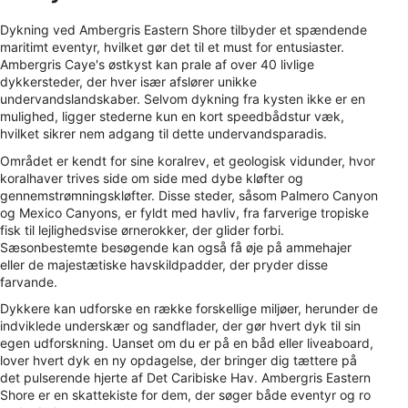
Dykning ved Ambergris Eastern Shore tilbyder et spændende
maritimt eventyr, hvilket gør det til et must for entusiaster.
Ambergris Caye's østkyst kan prale af over 40 livlige
dykkersteder, der hver især afslører unikke
undervandslandskaber. Selvom dykning fra kysten ikke er en
mulighed, ligger stederne kun en kort speedbådstur væk,
hvilket sikrer nem adgang til dette undervandsparadis.
Området er kendt for sine koralrev, et geologisk vidunder, hvor
koralhaver trives side om side med dybe kløfter og
gennemstrømningskløfter. Disse steder, såsom Palmero Canyon
og Mexico Canyons, er fyldt med havliv, fra farverige tropiske
fisk til lejlighedsvise ørnerokker, der glider forbi.
Sæsonbestemte besøgende kan også få øje på ammehajer
eller de majestætiske havskildpadder, der pryder disse
farvande.
Dykkere kan udforske en række forskellige miljøer, herunder de
indviklede underskær og sandflader, der gør hvert dyk til sin
egen udforskning. Uanset om du er på en båd eller liveaboard,
lover hvert dyk en ny opdagelse, der bringer dig tættere på
det pulserende hjerte af Det Caribiske Hav. Ambergris Eastern
Shore er en skattekiste for dem, der søger både eventyr og ro