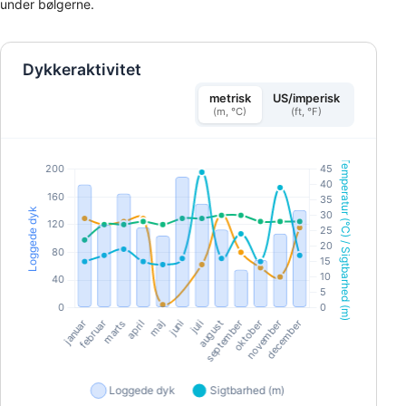
under bølgerne.
Dykkeraktivitet
metrisk
US/imperisk
(m, °C)
(ft, °F)