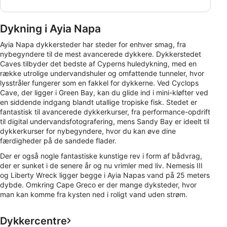
Dykning i Ayia Napa
Ayia Napa dykkersteder har steder for enhver smag, fra
nybegyndere til de mest avancerede dykkere. Dykkerstedet
Caves tilbyder det bedste af Cyperns huledykning, med en
række utrolige undervandshuler og omfattende tunneler, hvor
lysstråler fungerer som en fakkel for dykkerne. Ved Cyclops
Cave, der ligger i Green Bay, kan du glide ind i mini-kløfter ved
en siddende indgang blandt utallige tropiske fisk. Stedet er
fantastisk til avancerede dykkerkurser, fra performance-opdrift
til digital undervandsfotografering, mens Sandy Bay er ideelt til
dykkerkurser for nybegyndere, hvor du kan øve dine
færdigheder på de sandede flader.
Der er også nogle fantastiske kunstige rev i form af bådvrag,
der er sunket i de senere år og nu vrimler med liv. Nemesis III
og Liberty Wreck ligger begge i Ayia Napas vand på 25 meters
dybde. Omkring Cape Greco er der mange dyksteder, hvor
man kan komme fra kysten ned i roligt vand uden strøm.
Dykkercentre