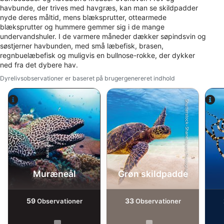
havbunde, der trives med havgræs, kan man se skildpadder
IAB Special Features:
nyde deres måltid, mens blæksprutter, ottearmede
blæksprutter og hummere gemmer sig i de mange
Bruge præcise geografiske
placeringsoplysninger
undervandshuler. I de varmere måneder dækker søpindsvin og
søstjerner havbunden, med små læbefisk, brasen,
regnbuelæbefisk og muligvis en bullnose-rokke, der dykker
Identificere enheder baseret på aktivt
anmodede oplysninger
ned fra det dybere hav.
Dyrelivsobservationer er baseret på brugergenereret indhold
Ikke-IAB-behandlingsformål:
Nødvendig
Shutterstock-Shane Myers Photography
Ydeevne
Alamy-WaterFrame
Funktionel
Annoncering / marketing
Muræneål
Grøn skildpadde
59
33
Observationer
Observationer