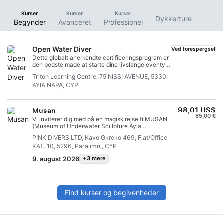
Kurser
Kurser
Kurser
Dykkerture
Begynder
Avanceret
Professionel
Open Water Diver
Ved forespørgsel
Dette globalt anerkendte certificeringsprogram er
den bedste måde at starte dine livslange eventyr
som certificeret dykker på. Personlig træning
Triton Learning Centre, 75 NISSI AVENUE, 5330,
kombineres med praktiske øvelser i vandet for at
AYIA NAPA, CYP
sikre, at du får de færdigheder og den erfaring, der
kræves for at føle dig helt tryg under vandet. Du
vil opnå SSI Open Water Diver-certificeringen.
98,01 US$
Musan
85,00 €
Vi inviterer dig med på en magisk rejse tilMUSAN
(Museum of Underwater Sculpture Ayia
Napa)nemlig verdens første undersøiske
PINK DIVERS LTD, Kavo Gkreko 469, Flat/Office
skulpturskov skabt af Jason deCaires Taylor.Dette
KAT. 10, 5296, Paralimni, CYP
enestående museum ligger på en dybde på blot 8–10
meter, hvilket gør det ideelt for alle – fra begyndere
9. august 2026
+3 mere
(selv til en grundlæggende introduktion) til erfarne
dykkere. Under vandet kan du se 93 imponerende
kunstinstallationer, gigantiske stentræer og
skulpturer af mennesker, som år for år bliver dækket
af havets dyreliv.Dybde: 8–10 m (lavt, sikkert og med
Find kurser og begivenheder
fremragende sigtbarhed).Attraktioner: En
surrealistisk skov, en mystisk atmosfære, et
fantastisk sted til undervandsfotografering.Hos os
får du: Omsorg fra en polsk instruktør fra Pink Divers