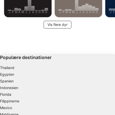
J
F
M
A
M
J
J
A
S
O
N
D
J
F
M
A
M
J
J
A
S
O
N
D
J
F
Vis flere dyr
Populære destinationer
Thailand
Egypten
Spanien
Indonesien
Florida
Filippinerne
Mexico
Maldiverne