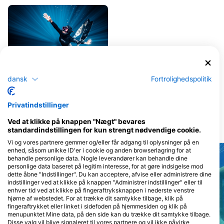
dansk
Fortrolighedspolitik
Triton Learning Centre
75 NISSI AVENUE, 5330 AYIA
NAPA, Cypern
Privatindstillinger
Ved at klikke på knappen "Nægt" bevares
Dykkersteder
standardindstillingen for kun strengt nødvendige cookie.
Vi og vores partnere gemmer og/eller får adgang til oplysninger på en
enhed, såsom unikke ID'er i cookie og anden browserlagring for at
behandle personlige data. Nogle leverandører kan behandle dine
personlige data baseret på legitim interesse, for at gøre indsigelse mod
dette åbne "Indstillinger". Du kan acceptere, afvise eller administrere dine
indstillinger ved at klikke på knappen "Administrer indstillinger" eller til
enhver tid ved at klikke på fingeraftryksknappen i nederste venstre
hjørne af webstedet. For at trække dit samtykke tilbage, klik på
fingeraftrykket eller linket i sidefoden på hjemmesiden og klik på
menupunktet Mine data, på den side kan du trække dit samtykke tilbage.
Disse valg vil blive signaleret til vores partnere og vil ikke påvirke