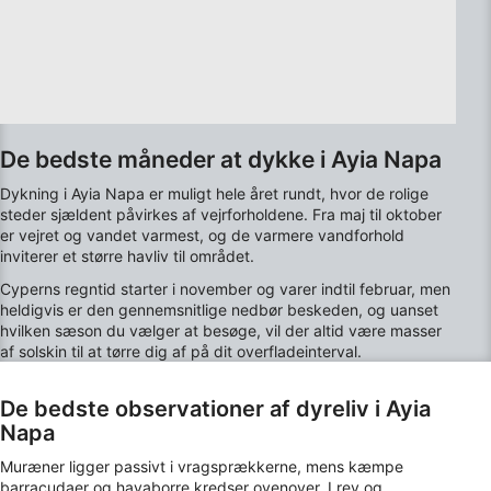
annoncering
Oprette profiler til tilpasset annoncering
Bruge profiler til at vælge tilpasset
annoncering
Oprette profiler for at tilpasse indhold
De bedste måneder at dykke i Ayia Napa
Dykning i Ayia Napa er muligt hele året rundt, hvor de rolige
Bruge profiler til at vælge tilpasset indhold
steder sjældent påvirkes af vejrforholdene. Fra maj til oktober
er vejret og vandet varmest, og de varmere vandforhold
Måle annonceringseffektivitet
inviterer et større havliv til området.
Cyperns regntid starter i november og varer indtil februar, men
Måle indholdseffektivitet
heldigvis er den gennemsnitlige nedbør beskeden, og uanset
hvilken sæson du vælger at besøge, vil der altid være masser
Forstå målgrupper gennem statistikker eller
af solskin til at tørre dig af på dit overfladeinterval.
kombinationer af oplysninger fra forskellige
kilder
De bedste observationer af dyreliv i Ayia
Udvikle og forbedre tjenester
Napa
Bruge begrænsede oplysninger til at vælge
Muræner ligger passivt i vragsprækkerne, mens kæmpe
indhold
barracudaer og havaborre kredser ovenover. I rev og