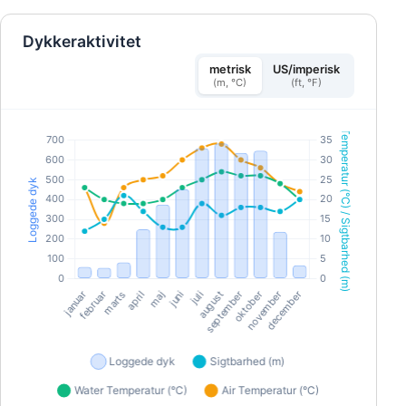
og fuld logistisk komfort.
Dykkeraktivitet
metrisk
US/imperisk
(m, °C)
(ft, °F)