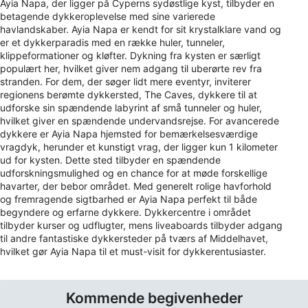
Ayia Napa, der ligger på Cyperns sydøstlige kyst, tilbyder en
betagende dykkeroplevelse med sine varierede
havlandskaber. Ayia Napa er kendt for sit krystalklare vand og
er et dykkerparadis med en række huler, tunneler,
klippeformationer og kløfter. Dykning fra kysten er særligt
populært her, hvilket giver nem adgang til uberørte rev fra
stranden. For dem, der søger lidt mere eventyr, inviterer
regionens berømte dykkersted, The Caves, dykkere til at
udforske sin spændende labyrint af små tunneler og huler,
hvilket giver en spændende undervandsrejse. For avancerede
dykkere er Ayia Napa hjemsted for bemærkelsesværdige
vragdyk, herunder et kunstigt vrag, der ligger kun 1 kilometer
ud for kysten. Dette sted tilbyder en spændende
udforskningsmulighed og en chance for at møde forskellige
havarter, der bebor området. Med generelt rolige havforhold
og fremragende sigtbarhed er Ayia Napa perfekt til både
begyndere og erfarne dykkere. Dykkercentre i området
tilbyder kurser og udflugter, mens liveaboards tilbyder adgang
til andre fantastiske dykkersteder på tværs af Middelhavet,
hvilket gør Ayia Napa til et must-visit for dykkerentusiaster.
Kommende begivenheder