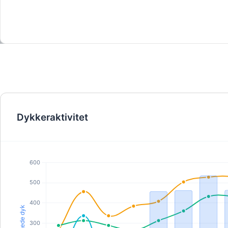
opvarmet pool for at øve dig i at fjerne masken,
kontrollere opdriften og spore regulatoren. Vi får dig til
føle dig helt tryg, sikker og begejstret for at springe
direkte tilbage til dykning i åbent vand.Specifik tids- 
ankomstplan:Da platformen ikke giver dig mulighed fo
vælge et specifikt tidsrum i bookingkalenderen, skal 
være opmærksom på, at denne genopfriskningssessio
kører efter en streng facilitetsrute:Tidspunkt for
receptionsmøde: 18:30 præcis.Topside-gennemgang 
samling af udstyr: 18:30 - 19:30.Session i vandbassine
19:30 - 21:00.Vigtig ankomstregel: Du skal ankomme 
møde DDS-teamet i hovedreceptionen præcis kl. 18.3
Denne time før adgang til poolen er vigtig for at
Dykkeraktivitet
konfigurere dit materiale, beregne vægtkrav og
gennemgå akademiske dykkerregler. Fordi vores adg
til bassinet er strengt tidsbestemt, kan vi ikke
imødekomme sene ankomster, når sikkerhedsbriefing
begynder.Samlet serviceomfang og inklusiv:Når du
booker dette specifikke tilbud, er din pakke inklusivfu
adgang til vores digitale værktøjer og fysiske
poolfaciliteter:Digital opdateringsmatrix: Øjeblikkelig
aktivering af dine digitale SSI Scuba Skills Update-
gennemgangsmaterialer via My Dive-appen, så du ka
genopfriske centrale dykkerregler derhjemme, før du
ankommer.Gennemgang af topside-færdigheder: En
hurtig, interaktiv briefing, der dækker dykkerplanlægn