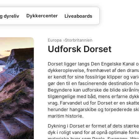
Dykkercenter
g dyreliv
Liveaboards
Europa
Storbritannien
Udforsk Dorset
Dorset ligger langs Den Engelske Kanal 
dykkeroplevelse, fremhævet af den drama
er kendt for sine fossilrige klipper og v
gør den til en fascinerende destination fo
Begyndere kan udforske de blide skrånin
tilgængelige med båd, mens erfarne dykke
vrag. Farvandet ud for Dorset er en skatte
herunder hangarskibe og torpederede skibe
maritim historie.
Dykning i Dorset er formet af dets stærke
dyk i roligt vand for at opnå optimale forh
maleriske byer som Poole, Swanage, Weym