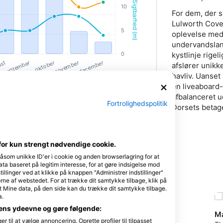
usædvanligt små instruktør-til-delt
gruppe garanterer personlig opm
For dem, der s
ig
læringstempo og absolut sikkerhed
agte
Lulworth Cove
dykker.Sprog for levering: Alle si
af
oplevelse med 
poolsessioner og digitale materia
undervandslan
på engelsk.Håndtering af udstyr o
krav:Obligatorisk personligt udsty
kystlinje rige
standardkriterierne for personlig 
afslører unikk
alle deltagere eje og medbringe d
havliv. Uanset
maske, snorkel og dykkerstøvler.
for
en liveaboard-
disse ting vælges, egnet og købes
afbalanceret u
Diving Services forud for din plan
Fortrolighedspolitik
fredagspoolaften.Hvad du skal sør
Dorsets beta
håndklæde til omklædningsfacilit
ld
smartphone eller tablet med MySS
bekræfte din registrering.Booking
aldersgrænser og opgraderinger:A
for
for kun strengt nødvendige cookie.
Minimumsalderen er 10 år (Deltag
en forældres eller værges undersk
såsom unikke ID'er i cookie og anden browserlagring for at
Træningsjournaler). En standard di
a baseret på legitim interesse, for at gøre indsigelse mod
sundhedsscreeningsformular skal
tillinger ved at klikke på knappen "Administrer indstillinger"
via MySSI-appen, inden man går 
ørne af webstedet. For at trække dit samtykke tilbage, klik på
nel
t Mine data, på den side kan du trække dit samtykke tilbage.
fleksibilitetsgaranti: Vi ved, at li
a.
opstår en uventet skemakonflikt, 
se
fleksibilitetsgaranti dig mulighed fo
dens ydeevne og gøre følgende:
Snorkel Experiences
M
vores næste månedlige fredagspoo
til at vælge annoncering. Oprette profiler til tilpasset