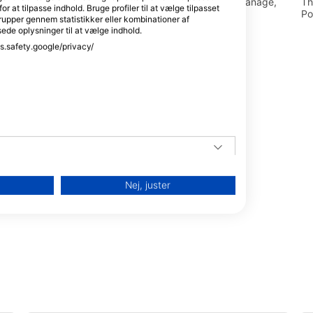
omkostninger.Politik for aflysning
, Newcombe Drive,
The Ocean Studio, BH19 1ES Swanage,
Th
t
or at tilpasse indhold. Bruge profiler til at vælge tilpasset
BCP Dolphin Leisure Centre er st
ritannien
Storbritannien
Po
rupper gennem statistikker eller kombinationer af
bemandet på baggrund af reservat
or
sede oplysninger til at vælge indhold.
reservationsgebyret, hvis man ik
ss.safety.google/privacy/
eller afbestiller med mindre end 4
vi hen næste gang? (OWD-opgrader
bent
med din oplevelse og vil gerne h
licens? Det fulde undervisningsge
tilbud kan krediteres direkte til op
e
omfattende SSI Open Water Diver
inden for 30 dage efter din poolse
DDS'
er
ing
Nej, juster
helt
CP
e
nen