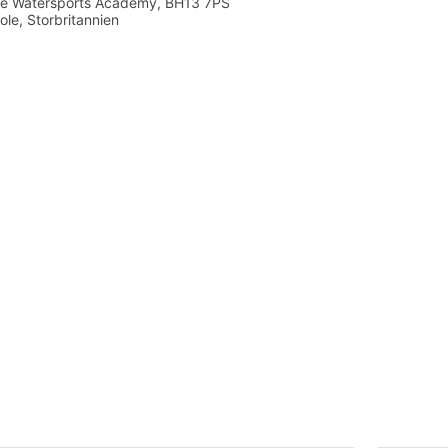
: Da pladsen i bassinet på
e Watersports Academy, BH13 7PS
rengt forudbestemt og
ole, Storbritannien
ioner, vil man miste
ke møder op på aftenen
8 timers varsel.Hvor skal
ingen): Var du vild
ave en permanent global
byr fra dette Try Scuba-
gradering til dit
-kursus, hvis det bookes
ssion!