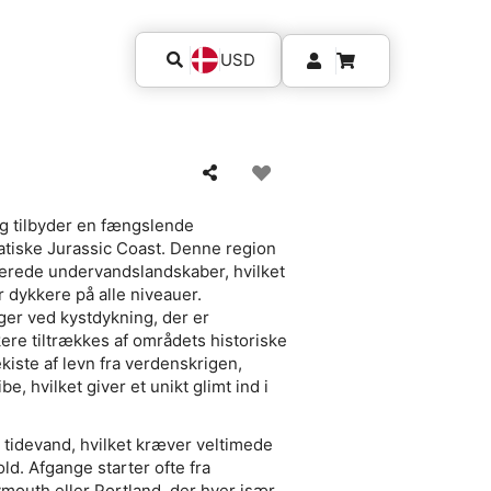
USD
og tilbyder en fængslende
tiske Jurassic Coast. Denne region
arierede undervandslandskaber, hvilket
r dykkere på alle niveauer.
ger ved kystdykning, der er
re tiltrækkes af områdets historiske
kiste af levn fra verdenskrigen,
, hvilket giver et unikt glimt ind i
 tidevand, hvilket kræver veltimede
old. Afgange starter ofte fra
outh eller Portland, der hver især