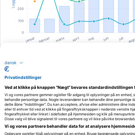
håndtegn og udstyrskonfiguration, før du bliver
wet.Træning i opvarmet bassin: En dedikeret, behagel
poolsession i BCP Dolphin Leisure Centre på din planl
fredag aften.Fuld leje af SCUBA-enhed: Komplet brug 
en førsteklasses rekreativ SCUBA-enhed (inklusiv et
afbalanceret regulatorsystem, BCD, flasker, vægte og
eksponeringsdragt), der er skræddersyet til din
størrelse.Digital logning og bekræftelse: Officiel
bekræftelse af din opdatering udstedt direkte til din
MySSI digitale logbook-app, der øjeblikkeligt er synlig 
dykkercentre verden over som bevis på aktiv
valuta.Gruppestørrelser og lokalisering:Lokalisering af
dansk
træning: BCP Dolphin Leisure Centre.Kontrol af
gruppestørrelse: Vi opretholder usædvanligt små forho
mellem instruktører og dykkere. Denne lille gruppe
Privatindstillinger
garanterer personlig coaching, et afslappet tempo og
absolut fokus på dit individuelle komfortniveau.Sprog 
Ved at klikke på knappen "Nægt" bevares standardindstillingen 
levering: Alle sikkerhedsbriefinger, poolsessioner og
Vi og vores partnere gemmer og/eller får adgang til oplysninger på en enhed, 
digitale materialer leveres udelukkende på
behandle personlige data. Nogle leverandører kan behandle dine personlige dat
engelsk.Håndtering af udstyr og personlige
Dykkercentre
dette åbne "Indstillinger". Du kan acceptere, afvise eller administrere dine inds
krav:Obligatorisk personligt udstyr: For at overholde
eller til enhver tid ved at klikke på fingeraftryksknappen i nederste venstre hj
standardkriterierne for personlig hygiejne og professio
fingeraftrykket eller linket i sidefoden på hjemmesiden og klik på menupunkte
egnethed skal alle deltagere eje og medbringe deres
Disse valg vil blive signaleret til vores partnere og vil ikke påvirke browserdat
egen personlige maske, snorkel og dykkerstøvler. Dis
ting kan vælges, tilpasses og købes direkte fra Dorset
Vi og vores partnere behandler data for at analysere hjemmesi
Dorset Diving Services
JC Scuba Swindon
Diving Services forud for din planlagte
Opbevare og/eller tilgå oplysninger på en enhed. Bruge begrænsede oplysninger 