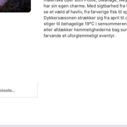
har sin egen charme. Med sigtbarhed fra 5
se et væld af havliv, fra farverige fisk ti
Dykkersæsonen strækker sig fra april til
stiger til behagelige 19°C i sensommeren
eller afdækker hemmelighederne bag sunk
farvande et uforglemmeligt eventyr.
ideelle
kere at
på
t.