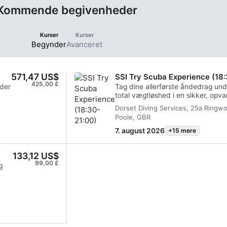
Kommende begivenheder
Kurser
Kurser
Begynder
Avanceret
571,47 US$
SSI Try Scuba Experience (18
425,00 £
 der
Tag dine allerførste åndedrag und
total vægtløshed i en sikker, opv
nogensinde undret dig over, hvor
Dorset Diving Services, 25a Ringw
vejret under overfladen? Stop me
Poole, GBR
find ud af det! SSI Try Scuba-opl
introduktion uden pres til dykninge
7. august 2026
+15 mere
n
absolutte begyndere, familier eller
på den akvatiske verden, er denn
133,12 US$
designet til at erstatte dine spø
99,00 £
yk
Under direkte, praktisk vejledning
g
Professionel lærer du, hvordan uds
hed
ned i en førsteklasses opvarmet p
lidt
utrolige, uforglemmelige fornemmel
vægtløs under overfladen.Samlet
en
inklusiv:Når du booker dette speci
pakke inklusivfuld adgang til vores
og fysiske faciliteter til træning:Ad