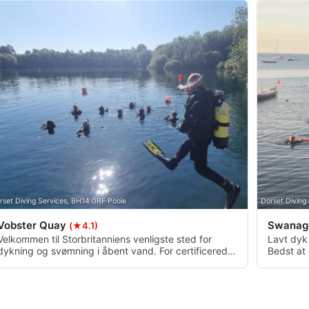
rset Diving Services, BH14 0RF Poole
Dorset Diving
Vobster Quay
Swanag
(★4.1)
Velkommen til Storbritanniens venligste sted for
Lavt dyk
dykning og svømning i åbent vand. For certificerede
Bedst at
dykkere er der ikke noget bedre sted at finpudse
blive dår
sine dykkerfærdigheder og have det sjovt end på
på grund
Vobster Quay.