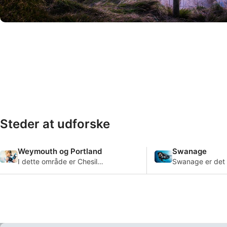
© iStock/fotoVoyager
Steder at udforske
Weymouth og Portland
Swanage
I dette område er Chesil
Swanage er det 
Beach et velkendt
sted for nye dyk
træningssted for dykkere, og
komme og lære
det er her, mange mennesker
færdighederne 
i dette område kommer for at
Englands sydkys
lære.