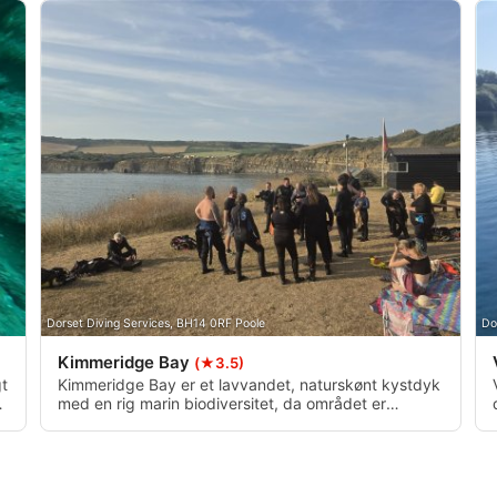
oplysninger fra forskellige
Dorset Diving Services, BH14 0RF Poole
Do
Kimmeridge Bay
(★3.5)
gt
Kimmeridge Bay er et lavvandet, naturskønt kystdyk
an
med en rig marin biodiversitet, da området er
udpeget som et beskyttet havområde. Den indre del
af bugten er 2–4 m dyb, mens dybden lidt længere
ude kan nå op på 8 m. Strømforholdene er generelt
svage, men kan tage lidt til længere ude, især ved