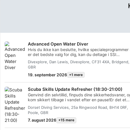
Advanced Open Water Diver
Hvis du ikke kan beslutte, hvilke specialeprogrammer
er det bedste valg for dig, kan du deltage i SSI
Advanced Open Water Diver-programmet! Med dette
Divexplore, Dan Lewis, Divexplore, CF31 4XA, Bridgend,
program kan du prøve en række specialer, før du
GBR
forpligter dig til fulde specialeprogrammer. Det er en
fantastisk måde at opleve, hvad avanceret
19. september 2026
+1 mere
dykkertræning handler om, og hvor værdifuldt det ka
være for dine dykkereventyr. I løbet af Advanced Open
Scuba Skills Update Refresher (18:30-21:00)
Water Diver-programmet vil du prøve 5 forskellige
specialer. Du gennemfører et Open Water Instructor d
Genvind din selvtillid, finpuds dine sikkerhedsvaner, o
pr. speciale efter en omfattende briefing med din SSI
kom sikkert tilbage i vandet efter en pause!Er det et
Instructor. Med dette specialeprogram har du total fri
stykke tid siden din sidste dykkertur, eller føler du dig 
Dorset Diving Services, 25a Ringwood Road, BH14 0RF,
til at udforske. Du kan gennemføre de fulde
rusten forud for en kommende ferie? SSI Scuba Skills
Poole, GBR
specialeprogrammer når som helst i fremtiden og få
Update er den ultimative måde at genopfriske din vid
godskrevet din Advanced Open Water Diver-træning.
om dykning og finjustere dine motoriske færdigheder i
7. august 2026
+15 mere
vandet. Under direkte og støttende vejledning af en
certificeret DDS Professionel vil du træde ind i en