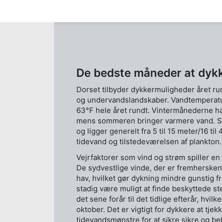
odden.
De bedste måneder at dykk
Dorset tilbyder dykkermuligheder året run
og undervandslandskaber. Vandtemperatu
63°F hele året rundt. Vintermånederne ha
mens sommeren bringer varmere vand. Si
og ligger generelt fra 5 til 15 meter/16 til 
tidevand og tilstedeværelsen af ​​plankton.
Vejrfaktorer som vind og strøm spiller en
De sydvestlige vinde, der er fremherskend
hav, hvilket gør dykning mindre gunstig f
stadig være muligt at finde beskyttede ste
det sene forår til det tidlige efterår, hvilke
oktober. Det er vigtigt for dykkere at tjek
tidevandsmønstre for at sikre sikre og be