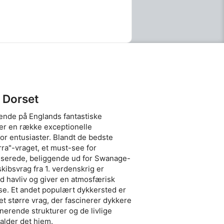
tale SSI Try Scuba-
, så du nemt kan
er derhjemme, før du
el, venlig introduktion
gerer, og grundlæggende
fladen, før du går i
En dedikeret,
Dolphin Leisure Centre
d udlejning af SCUBA-
ium Total Diving System
r, vægte og
 Dorset
rsyet specifikt til din
 Et officielt SSI Try
ende på Englands fantastiske
tedt direkte til din
e splash.Planlægning,
der en række exceptionelle
kalisering af træning:
or entusiaster. Blandt de bedste
 og logistik: Denne
rra"-vraget, et must-see for
ig rejseplan fredag
esserede, beliggende ud for Swanage-
il anlægget præcis 15
kt for åbning af poolen
skibsvrag fra 1. verdenskrig er
ret materialer og gå til
 havliv og giver en atmosfærisk
starter ved poolen med
se. Et andet populært dykkersted er
t, bruger en hel time på
 et større vrag, der fascinerer dykkere
under overfladen, og
nerende strukturer og de livlige
 af udstyret og digital
: Vi opretholder
kalder det hjem.