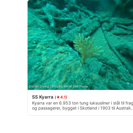
Måle annonceringseffektivitet
Måle indholdseffektivitet
Forstå målgrupper gennem statistikker eller kombinationer af 
kilder
Udvikle og forbedre tjenester
Bruge begrænsede oplysninger til at vælge indhold
IAB Special Features:
Bruge præcise geografiske placeringsoplysninger
Dorset Diving Services, BH14 0RF Poole
Identificere enheder baseret på aktivt anmodede oplysninger
SS Kyarra
(★4.1)
Ikke-IAB-behandlingsformål:
Kyarra var en 6.953 ton tung luksusliner i stål til fra
Nødvendig
og passagerer, bygget i Skotland i 1903 til Australi
United Steam Navigation Company.Længde: 127 m
Søsat: 2. februar 1903, Dybgang: 9,576 m, Bredde:
Ydeevne
16 m, Bygherre: William Denny and Brothers
Byggested: Skotland, Dumbarton.
Funktionel