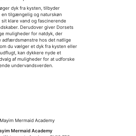
ager-forhold. Denne lille
ærksomhed, et afslappet
øger dyk fra kysten, tilbyder
skontrol for hver enkelt
 en tilgængelig og naturskøn
kkerhedsbriefinger,
sit klare vand og fascinerende
ler leveres udelukkende
dskaber. Derudover giver Dorsets
g personlige
r: For at overholde
lige muligheder for natdyk, der
hygiejne og egnethed skal
e adfærdsmønstre hos det natlige
eres egen personlige
 om du vælger et dyk fra kysten eller
 For nemheds skyld kan
udflugt, kan dykkere nyde et
 direkte fra Dorset
dvalg af muligheder for at udforske
lagte
ge for: Badetøj og et
gende undervandsverden.
eterne samt din
I-appen logget ind for at
betingelser,
lder og medicinske krav:
ere under 18 år skal have
rift på deres
gital
 udfyldes og indsendes
i vandet.DDS'
vet ændrer sig. Hvis der
giver vores
r at flytte din booking til
ayim Mermaid Academy
lrotation helt uden