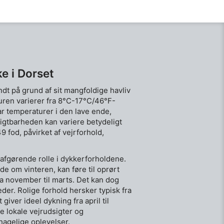
e i Dorset
dt på grund af sit mangfoldige havliv
ren varierer fra 8°C-17°C/46°F-
r temperaturer i den lave ende,
gtbarheden kan variere betydeligt
49 fod, påvirket af vejrforhold,
 afgørende rolle i dykkerforholdene.
e om vinteren, kan føre til oprørt
ra november til marts. Det kan dog
der. Rolige forhold hersker typisk fra
t giver ideel dykning fra april til
ke lokale vejrudsigter og
hagelige oplevelser.