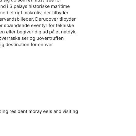
ind i Sipalays historiske maritime
 med et rigt makroliv, der tilbyder
ervandsbilleder. Derudover tilbyder
er spændende eventyr for tekniske
 eller begiver dig ud på et natdyk,
overraskelser og uovertruffen
ig destination for enhver
ding resident moray eels and visiting