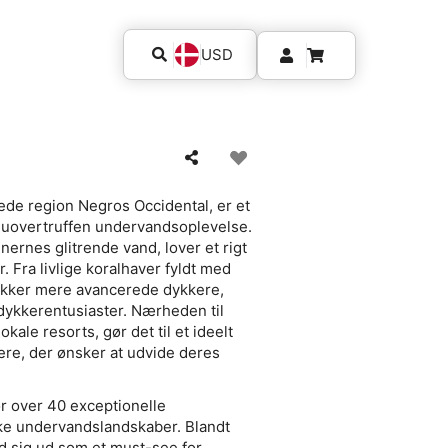
USD
pede region Negros Occidental, er et
en uovertruffen undervandsoplevelse.
ernes glitrende vand, lover et rigt
r. Fra livlige koralhaver fyldt med
r lokker mere avancerede dykkere,
f dykkerentusiaster. Nærheden til
kale resorts, gør det til et ideelt
ere, der ønsker at udvide deres
r over 40 exceptionelle
kke undervandslandskaber. Blandt
nd sig ud som et must-see for