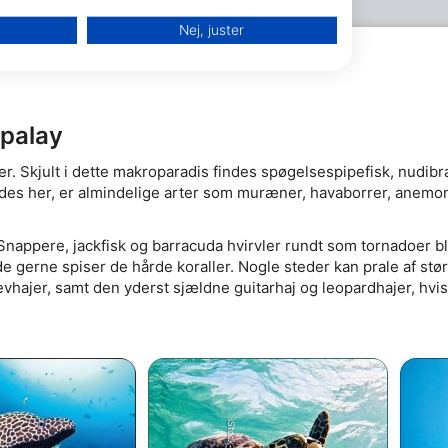
Nej, juster
ipalay
 Skjult i dette makroparadis findes spøgelsespipefisk, nudibra
indes her, er almindelige arter som muræner, havaborrer, anemon
 Snappere, jackfisk og barracuda hvirvler rundt som tornadoer b
de gerne spiser de hårde koraller. Nogle steder kan prale af st
evhajer, samt den yderst sjældne guitarhaj og leopardhajer, hvis
oplysninger fra forskellige