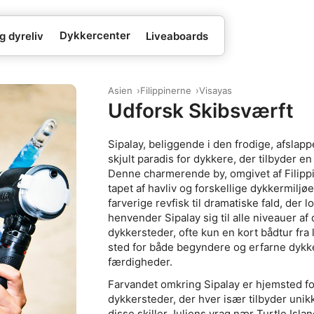
Dykkercenter
g dyreliv
Liveaboards
Asien
Filippinerne
Visayas
Udforsk Skibsværft
Sipalay, beliggende i den frodige, afslap
skjult paradis for dykkere, der tilbyder 
Denne charmerende by, omgivet af Filippin
tapet af havliv og forskellige dykkermiljøe
farverige revfisk til dramatiske fald, de
henvender Sipalay sig til alle niveauer a
dykkersteder, ofte kun en kort bådtur fra lo
sted for både begyndere og erfarne dykk
færdigheder.
Farvandet omkring Sipalay er hjemsted fo
dykkersteder, der hver især tilbyder uni
disse skiller Juliens vrag nær Turtle Isla