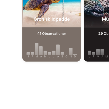
Shutterstock-Shane Myers Photography
Alamy-WaterFrame
Bruge præcise geografiske placeringsoplysninger
Identificere enheder baseret på aktivt anmodede oplysninger
Grøn skildpadde
Mu
Ikke-IAB-behandlingsformål:
Nødvendig
41
29
Observationer
Obs
Ydeevne
Funktionel
J
F
M
A
M
J
J
A
S
O
N
D
J
F
M
A
M
Annoncering / marketing