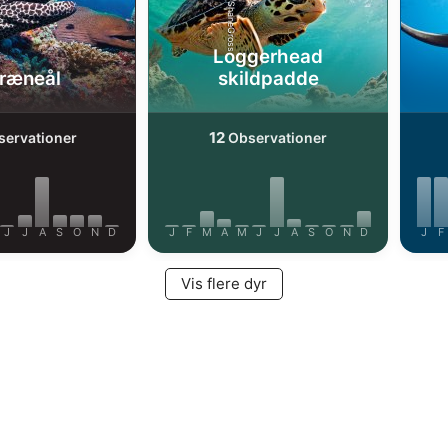
iStock-ShaneGross
Loggerhead
ræneål
skildpadde
12
ervationer
Observationer
J
J
A
S
O
N
D
J
F
M
A
M
J
J
A
S
O
N
D
J
F
Vis flere dyr