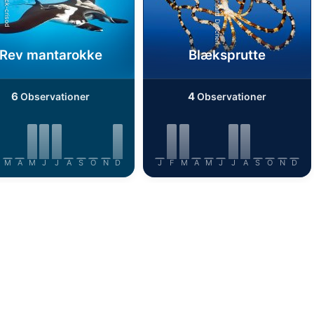
Alamy/Reinhard Dirscherl
iStock-crisod
Rev mantarokke
Blæksprutte
6
4
Observationer
Observationer
M
A
M
J
J
A
S
O
N
D
J
F
M
A
M
J
J
A
S
O
N
D