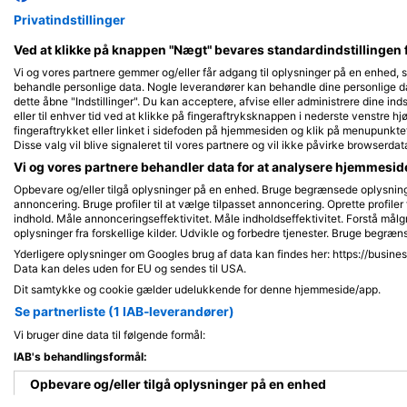
Privatindstillinger
Ved at klikke på knappen "Nægt" bevares standardindstillingen 
Vi og vores partnere gemmer og/eller får adgang til oplysninger på en enhed, 
behandle personlige data. Nogle leverandører kan behandle dine personlige dat
dette åbne "Indstillinger". Du kan acceptere, afvise eller administrere dine inds
eller til enhver tid ved at klikke på fingeraftryksknappen i nederste venstre hj
fingeraftrykket eller linket i sidefoden på hjemmesiden og klik på menupunkte
Disse valg vil blive signaleret til vores partnere og vil ikke påvirke browserdat
Vi og vores partnere behandler data for at analysere hjemmesi
Opbevare og/eller tilgå oplysninger på en enhed. Bruge begrænsede oplysninger 
annoncering. Bruge profiler til at vælge tilpasset annoncering. Oprette profiler f
indhold. Måle annonceringseffektivitet. Måle indholdseffektivitet. Forstå målg
oplysninger fra forskellige kilder. Udvikle og forbedre tjenester. Bruge begræn
Yderligere oplysninger om Googles brug af data kan findes her: https://busine
Data kan deles uden for EU og sendes til USA.
Dit samtykke og cookie gælder udelukkende for denne hjemmeside/app.
Se partnerliste (1 IAB-leverandører)
Vi bruger dine data til følgende formål:
IAB's behandlingsformål:
Opbevare og/eller tilgå oplysninger på en enhed