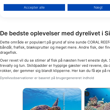
Bruge begrænsede oplysninger til at vælge annoncering
Accepter alle
Nægt
Oprette profiler til tilpasset annoncering
Bruge profiler til at vælge tilpasset annoncering
De bedste oplevelser med dyrelivet i S
Oprette profiler for at tilpasse indhold
Dette område er populært på grund af sine sunde CORAL REEFer.
Bruge profiler til at vælge tilpasset indhold
båndål, frøfisk, blæksprutter og meget mere. Andre fisk, der f
dragefisk.
Måle annonceringseffektivitet
Over revet vil du se stimer af fisk på næsten hvert eneste dyk.
Måle indholdseffektivitet
trevally og tun. Skildpadder er hyppige gæster ved revene, da 
rokker, der gemmer sig blandt klipperne. Her kan du få øje på r
Forstå målgrupper gennem statistikker eller kombinationer af 
Dyrelivsobservationer er baseret på brugergenereret indhold
kilder
Udvikle og forbedre tjenester
Bruge begrænsede oplysninger til at vælge indhold
IAB Special Features: