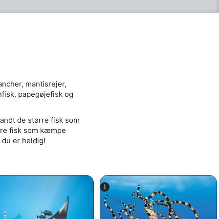
ncher, mantisrejer,
fisk, papegøjefisk og
landt de større fisk som
ørre fisk som kæmpe
 du er heldig!