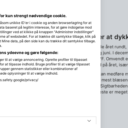
for kun strengt nødvendige cookie.
såsom unikke ID'er i cookie og anden browserlagring for at
a baseret på legitim interesse, for at gøre indsigelse mod
tillinger ved at klikke på knappen "Administrer indstillinger"
De bedste måneder at dykk
ørne af webstedet. For at trække dit samtykke tilbage, klik på
t Mine data, på den side kan du trække dit samtykke tilbage.
a.
Dykning i Sipalay er godt hele året rundt
sæson mellem december og juni. I decem
dens ydeevne og gøre følgende:
falde til helt ned til 25°C/77°F. Omvendt
til at vælge annoncering. Oprette profiler til tilpasset
Det er også den travleste tid på året, is
or at tilpasse indhold. Bruge profiler til at vælge tilpasset
rupper gennem statistikker eller kombinationer af
sede oplysninger til at vælge indhold.
Regntiden (juli-november) kan medføre mer
mere barske havforhold. De mest blæsen
ss.safety.google/privacy/
hvor der er fare for tyfoner. Sigtbarhede
selvom det stadig for det meste er meget