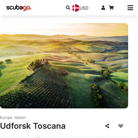
USD
© iStock/FilippoBacci
Europa
Italien
Udforsk Toscana