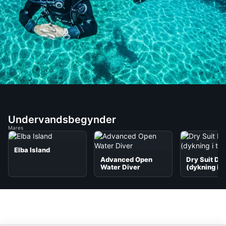
Undervandsbegynder
Mares
Elba Island
Advanced Open
Dry Suit Div
Water Diver
(dykning i t