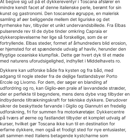
At begive sig ud på et dykkereventyr i Toscana afslører en
mindre kendt facet af denne italienske perle, berømt for sin
kunst og gastronomi. Den toscanske øgruppe, en malerisk
samling af øer beliggende mellem det liguriske og det
tyrrhenske hav, tilbyder et unikt undervandsbillede. Fra Elbas
pulserende rev til de dybe tinder omkring Capraia er
dykkeroplevelserne her lige så forskellige, som de er
fortryllende. Elbas steder, formet af århundreders blid erosion,
er hjemsted for et spændende udvalg af havliv, herunder den
flygtige oceaniske klumpfisk. Dette gør hvert dyk til et møde
med naturens uforudsigelighed, indhyllet i Middelhavets ro.
Dykkere kan udforske både fra kysten og fra båd, med
adgang til nogle steder fra de dejlige fastlandsbyer Porto
Ercole og Livorno. For dem, der søger en blanding af
udfordring og ro, kan Giglio-øen prale af lavvandede stræder,
der er perfekte til begyndere, mens dens dybe vrag tilbyder en
indbydende tiltrækningskraft for tekniske dykkere. Derudover
sikrer de beskyttede farvande i Giglio og Giannutri en fredelig
udforskning, fri for summen fra motorkøretøjer. Dykkercentre
på tværs af øerne og fastlandet tilbyder et komplet udvalg af
kurser, hvilket gør Toscana ikke kun til en destination for
erfarne dykkere, men også et frodigt sted for nye entusiaster,
alt sammen med Italiens betagende kystcharme som