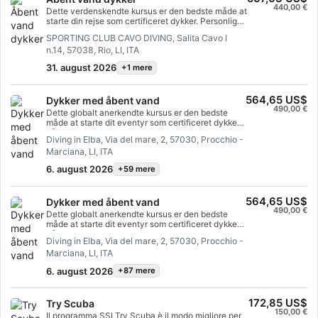
440,00 €
begrænset vand, plus to dyk i åbent vand.
Dette verdenskendte kursus er den bedste måde at
starte din rejse som certificeret dykker. Personlig
træning kombineres med øvelser i vandet for at
SPORTING CLUB CAVO DIVING, Salita Cavo I
sikre, at du har de færdigheder og den erfaring, der
n.14, 57038, Rio, LI, ITA
er nødvendig for virkelig at føle dig godt tilpas
under vandet. Dette vil føre til din SSI Open Water
31. august 2026
+1 mere
Diver-certificering.
564,65 US$
Dykker med åbent vand
490,00 €
Dette globalt anerkendte kursus er den bedste
måde at starte dit eventyr som certificeret dykker
på. Personlig træning kombineres med
Diving in Elba, Via del mare, 2, 57030, Procchio -
øvelsessessioner i vandet for at sikre, at du har de
Marciana, LI, ITA
færdigheder og den erfaring, der skal til for at føle
dig rigtig godt tilpas under vandet. Du vil derefter
6. august 2026
+59 mere
opnå dit SSI Open Water Diver-certifikat.
564,65 US$
Dykker med åbent vand
490,00 €
Dette globalt anerkendte kursus er den bedste
måde at starte dit eventyr som certificeret dykker
på. Personlig træning kombineres med
Diving in Elba, Via del mare, 2, 57030, Procchio -
øvelsessessioner i vandet for at sikre, at du har de
Marciana, LI, ITA
færdigheder og den erfaring, der skal til for at føle
dig rigtig godt tilpas under vandet. Du vil derefter
6. august 2026
+87 mere
opnå dit SSI Open Water Diver-certifikat.
172,85 US$
Try Scuba
150,00 €
Il programma SSI Try Scuba è il modo migliore per