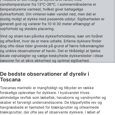
Identificere enheder baseret på aktivt
vandtemperaturer fra 13°C-26°C. I sommermånederne er
anmodede oplysninger
temperaturerne varmest, hvilket giver behagelige
dykkerforhold. Om vinteren køler vandet ned, men det er
Ikke-IAB-behandlingsformål:
stadig muligt at dykke med passende udstyr. Sigtbarheden er
Nødvendig
generelt god og varierer fra 10 til 30 meter afhængigt af
vejrforhold og stedets placering.
Ydeevne
Vind og strøm kan påvirke dykkerforholdene, især om foråret
og efteråret, hvor de er mere udtalte. Erfarne dykkere finder
Funktionel
dog ofte disse tider givende på grund af færre folkemængder
og unikke observationer af havliv. Det er tilrådeligt at tjekke
Annoncering / marketing
lokale vejrudsigter og vælge beskyttede dykkersteder i disse
sæsoner for at sikre sikkerhed og optimal sigtbarhed.
De bedste observationer af dyreliv i
Toscana
Toscanas marineliv er mangfoldigt og tilbyder en række
forskellige oplevelser for dykkere. I kystvandet trives
almindelige revfisk som læbefisk, havaborre og vandnymfer og
skaber et farverigt undervandsscene. De klippefyldte rev og
havgræsbede er hjemsted for blæksprutter og ottearmede
blæksprutter, der ofte ses af observante dykkere. I løbet af