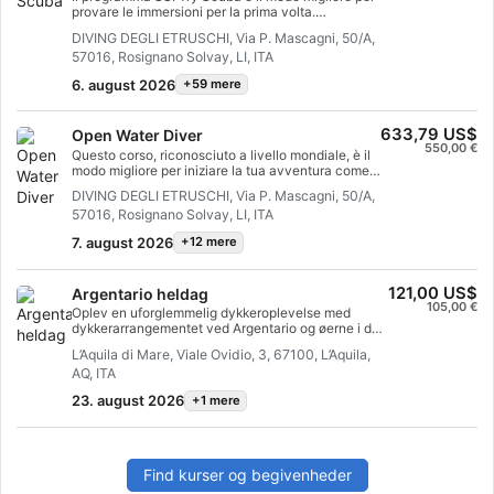
provare le immersioni per la prima volta.
Spiegazione teorica, immersione in acque
DIVING DEGLI ETRUSCHI, Via P. Mascagni, 50/A,
confinate e in mare. Udstyret leveres udelukkende
57016, Rosignano Solvay, LI, ITA
af os.
6. august 2026
+59 mere
633,79 US$
Open Water Diver
550,00 €
Questo corso, riconosciuto a livello mondiale, è il
modo migliore per iniziare la tua avventura come
subacqueo certificato. Den personlige tilføjelse
DIVING DEGLI ETRUSCHI, Via P. Mascagni, 50/A,
kombineres med praktiske sessioner i vand for at
57016, Rosignano Solvay, LI, ITA
sikre, at du har de færdigheder og den erfaring, der
er nødvendig for virkelig at kunne begå dig i vand.
7. august 2026
+12 mere
Otterrai così la certificazione SSI Open Water
Diver. Dykning med gummibåd og udstyr, som vi
tilbyder.
121,00 US$
Argentario heldag
105,00 €
Oplev en uforglemmelig dykkeroplevelse med
dykkerarrangementet ved Argentario og øerne i det
toscanske øhav. Fra havnen i Porto Ercole (GR)
L’Aquila di Mare, Viale Ovidio, 3, 67100, L’Aquila,
tager vi af sted med båd til en dag dedikeret til at
AQ, ITA
udforske den karakteristiske havbund ved Monte
Argentario, Isola del Giglio og Isola di Giannutri,
23. august 2026
+1 mere
områder, der er inkluderet i den beskyttede
terrestriske park og blandt de mest stemningsfulde
dykkerdestinationer i Middelhavet. Dykkene byder
på fascinerende landskaber med lodrette vægge
rige på gorgonier, svampe og kolonier af røde
Find kurser og begivenheder
koraller, fascinerende vrag som Anna Bianca og