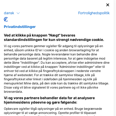
Dykkercentre
dansk
Fortrolighedspolitik
D
V
Diving in Elba
Privatindstillinger
R
Via del mare, 2, 57030 Procchio -
Marciana, LI - Italien
Ved at klikke på knappen "Nægt" bevares
standardindstillingen for kun strengt nødvendige cookie.
Vi og vores partnere gemmer og/eller får adgang til oplysninger på en
enhed, såsom unikke ID'er i cookie og anden browserlagring for at
Aquanautic Elba
behandle personlige data. Nogle leverandører kan behandle dine
personlige data baseret på legitim interesse, for at gøre indsigelse mod
Loc. Morcone 33, 57031 Capoliveri,
LI - Italien
dette åbne "Indstillinger". Du kan acceptere, afvise eller administrere dine
indstillinger ved at klikke på knappen "Administrer indstillinger" eller til
enhver tid ved at klikke på fingeraftryksknappen i nederste venstre
hjørne af webstedet. For at trække dit samtykke tilbage, klik på
Enfola Diving Center
fingeraftrykket eller linket i sidefoden på hjemmesiden og klik på
Loc. Enfola, 57037
Loc. Barbarossa 23,
menupunktet Mine data, på den side kan du trække dit samtykke tilbage.
Portoferraio, LI - Italien
57036 Porto Azzurro,
Disse valg vil blive signaleret til vores partnere og vil ikke påvirke
Italien
browserdata.
DIVE CENTER BLU
DivEx - Isola d’E
Vi og vores partnere behandler data for at analysere
Traversa di Via Marconi 19,
C/O BAGNI LA
hjemmesidens ydeevne og gøre følgende:
57034 Marina di Campo, LI
PADULELLA, VIA E
- Italien
16, 57037
Opbevare og/eller tilgå oplysninger på en enhed. Bruge begrænsede
PORTOFERRAIO, LI 
oplysninger til at vælge annoncering. Oprette profiler til tilpasset
ELBA DIVING CENTER
Italien