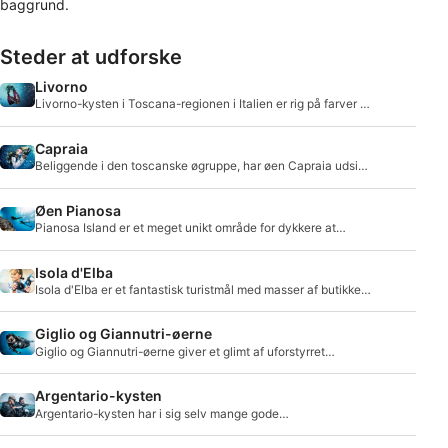
baggrund.
Steder at udforske
Livorno
Livorno-kysten i Toscana-regionen i Italien er rig på farver og
kendt for sine livlige røde korall
Capraia
Beliggende i den toscanske øgruppe, har øen Capraia udsigt
over Det Tyrrhenske Hav og Det Ligurisk
Øen Pianosa
Pianosa Island er et meget unikt område for dykkere at
udforske.
Isola d'Elba
Isola d'Elba er et fantastisk turistmål med masser af butikker
og restauranter og 150 strande at udforske.
Giglio og Giannutri-øerne
Giglio og Giannutri-øerne giver et glimt af uforstyrret
biodiversitet, da dykning er den eneste tilladte aktivitet på
dette sted.
Argentario-kysten
Argentario-kysten har i sig selv mange gode
dykkermuligheder at byde på.