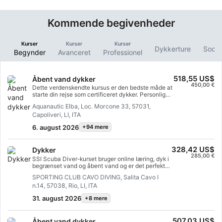
Kommende begivenheder
Kurser
Kurser
Kurser
Dykkerture
Socia
Begynder
Avanceret
Professionel
518,55 US$
Åbent vand dykker
450,00 €
Dette verdenskendte kursus er den bedste måde at
starte din rejse som certificeret dykker. Personlig
træning kombineres med øvelser i vandet for at
Aquanautic Elba, Loc. Morcone 33, 57031,
sikre, at du har de færdigheder og den erfaring, der
Capoliveri, LI, ITA
er nødvendig for virkelig at føle dig godt tilpas
under vandet. Dette vil føre til din SSI Open Water
6. august 2026
+94 mere
Diver-certificering.
328,42 US$
Dykker
285,00 €
SSI Scuba Diver-kurset bruger online læring, dyk i
begrænset vand og åbent vand og er det perfekte
fundament for at blive en sikker og pålidelig
SPORTING CLUB CAVO DIVING, Salita Cavo I
dykker. Du lærer alt, hvad du behøver for at dykke i
n.14, 57038, Rio, LI, ITA
åbent vand op til 12 meter med en SSI-
professionel. Med dette program gennemfører du
31. august 2026
+8 mere
næsten halvdelen af ​​Open Water Diver-
certificeringstræningen og kan nemt opgradere til
dette niveau. Du skal blot gennemføre de
507,03 US$
Åbent vand dykker
resterende akademiske sessioner og dyk i