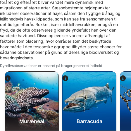
foråret og efteråret bliver vandet mere dynamisk med
migrationen af ​​større arter. Sæsonbestemte højdepunkter
inkluderer observationer af hajer, såsom den flygtige blåhaj, og
lejlighedsvis havskildpadde, som kan ses fra sensommeren til
det tidlige efterår. Rokker, især middelhavsrokken, er også en
fryd, da de ofte observeres glidende yndefuldt hen over den
sandede havbund. Disse oplevelser varierer afhængigt af
faktorer som placering, hvor områder som det beskyttede
havområde i den toscanske øgruppe tilbyder større chancer for
sådanne observationer på grund af deres rige biodiversitet og
bevaringsindsats.
Dyrelivsobservationer er baseret på brugergenereret indhold
Alamy-WaterFrame
iStock-Global_Pics
Muræneål
Barracuda