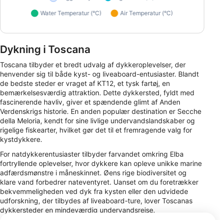
Dykning i Toscana
Toscana tilbyder et bredt udvalg af dykkeroplevelser, der
henvender sig til både kyst- og liveaboard-entusiaster. Blandt
de bedste steder er vraget af KT12, et tysk fartøj, en
bemærkelsesværdig attraktion. Dette dykkersted, fyldt med
fascinerende havliv, giver et spændende glimt af Anden
Verdenskrigs historie. En anden populær destination er Secche
della Meloria, kendt for sine livlige undervandslandskaber og
rigelige fiskearter, hvilket gør det til et fremragende valg for
kystdykkere.
For natdykkerentusiaster tilbyder farvandet omkring Elba
fortryllende oplevelser, hvor dykkere kan opleve unikke marine
adfærdsmønstre i måneskinnet. Øens rige biodiversitet og
klare vand forbedrer nateventyret. Uanset om du foretrækker
bekvemmeligheden ved dyk fra kysten eller den udvidede
udforskning, der tilbydes af liveaboard-ture, lover Toscanas
dykkersteder en mindeværdig undervandsrejse.