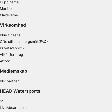
Filippinerne
Måle annonceringseffektivitet
Mexico
Maldiverne
Måle indholdseffektivitet
Virksomhed
Forstå målgrupper gennem statistikker eller
kombinationer af oplysninger fra forskellige
Blue Oceans
kilder
Ofte stillede spørgsmål (FAQ)
Udvikle og forbedre tjenester
Privatlivspolitik
Vilkår for brug
Bruge begrænsede oplysninger til at vælge
Aftryk
indhold
IAB Special Features:
Medlemskab
Bruge præcise geografiske
Bliv partner
placeringsoplysninger
HEAD Watersports
Identificere enheder baseret på aktivt
anmodede oplysninger
SSI
Ikke-IAB-behandlingsformål:
LiveAboard.com
Nødvendig