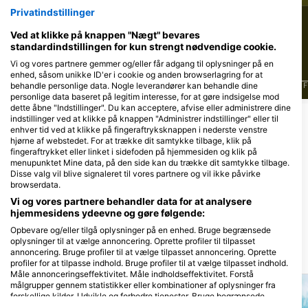
Privatindstillinger
11
9
Observationer
Observationer
Ved at klikke på knappen "Nægt" bevares
standardindstillingen for kun strengt nødvendige cookie.
Vi og vores partnere gemmer og/eller får adgang til oplysninger på en
enhed, såsom unikke ID'er i cookie og anden browserlagring for at
behandle personlige data. Nogle leverandører kan behandle dine
J
F
M
A
M
J
J
A
S
O
N
D
J
F
M
A
M
J
J
A
S
O
N
D
J
F
personlige data baseret på legitim interesse, for at gøre indsigelse mod
dette åbne "Indstillinger". Du kan acceptere, afvise eller administrere dine
indstillinger ved at klikke på knappen "Administrer indstillinger" eller til
enhver tid ved at klikke på fingeraftryksknappen i nederste venstre
Dykkercentre, der betjener dette
hjørne af webstedet. For at trække dit samtykke tilbage, klik på
dykkersted
fingeraftrykket eller linket i sidefoden på hjemmesiden og klik på
menupunktet Mine data, på den side kan du trække dit samtykke tilbage.
Disse valg vil blive signaleret til vores partnere og vil ikke påvirke
browserdata.
Scuba Venture Inc
Discover Diving
Vi og vores partnere behandler data for at analysere
2501 Penn Ave, 19609 Reading, PA
5319 Transit Rd, 14043 Depew, NY
hjemmesidens ydeevne og gøre følgende:
- Usa
- Usa
Opbevare og/eller tilgå oplysninger på en enhed. Bruge begrænsede
oplysninger til at vælge annoncering. Oprette profiler til tilpasset
annoncering. Bruge profiler til at vælge tilpasset annoncering. Oprette
Dykkersteder i nærheden
profiler for at tilpasse indhold. Bruge profiler til at vælge tilpasset indhold.
Måle annonceringseffektivitet. Måle indholdseffektivitet. Forstå
målgrupper gennem statistikker eller kombinationer af oplysninger fra
forskellige kilder. Udvikle og forbedre tjenester. Bruge begrænsede
oplysninger til at vælge indhold.