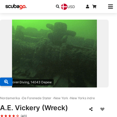
USD
© Discover Diving, 14043 Depew
Nordamerika
De Forenede Stater
New York
New Yorks indre
A.E. Vickery (Wreck)
★★★★☆
(40)