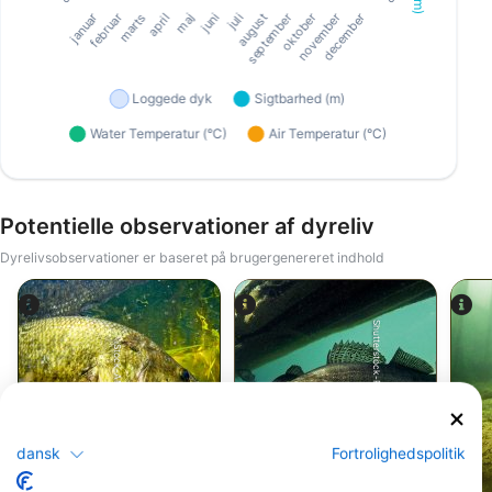
Potentielle observationer af dyreliv
Dyrelivsobservationer er baseret på brugergenereret indhold
Shutterstock-Rostislav Stefanek
iStock-ANDY_BOWLIN
dansk
Fortrolighedspolitik
Bars
Blå sandart