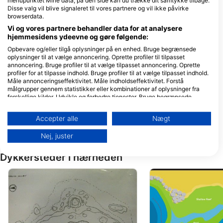
menupunktet Mine data, på den side kan du trække dit samtykke tilbage.
Jl. Soekarno Hatta , Kampung
Disse valg vil blive signaleret til vores partnere og vil ikke påvirke
Tengah , Labuan Bajo, 86700
browserdata.
Manggarai Barat, NT - Indonesien
Vi og vores partnere behandler data for at analysere
hjemmesidens ydeevne og gøre følgende:
NEREN Diving Komodo
Opbevare og/eller tilgå oplysninger på en enhed. Bruge begrænsede
Jln. Soekarno Hatta, 86754
Jl. Soekarno Hatta
oplysninger til at vælge annoncering. Oprette profiler til tilpasset
Labuan Bajo, NT -
Kampung Ujung
annoncering. Bruge profiler til at vælge tilpasset annoncering. Oprette
Indonesien
Lingkungan 1, 8655
profiler for at tilpasse indhold. Bruge profiler til at vælge tilpasset indhold.
Labuan Bajo-Komod
Maika Komodo Tour & Diving
- Indonesien
Måle annonceringseffektivitet. Måle indholdseffektivitet. Forstå
Jl. Soekarno Hatta, 86754
Operational
målgrupper gennem statistikker eller kombinationer af oplysninger fra
Labuan Bajo, NT -
office/Representati
forskellige kilder. Udvikle og forbedre tjenester. Bruge begrænsede
Indonesien
Office Sundari Voy
oplysninger til at vælge indhold.
PT Archipelago Div
Wet Frog Divers
Reserve, 86754
Yderligere oplysninger om Googles brug af data kan findes her:
Accepter alle
Nægt
C/O Bintang Flores Hotel,
Jl. Soekarno Hatta ,
Manggarai Barat, N
https://business.safety.google/privacy/
RT/RW 005/002 Labuan
Labuan Bajo, 86554
Indonesien
Data kan deles uden for EU og sendes til USA.
Bajo Desa Gorontalo Kec,
Manggarai Barat, N
Nej, juster
NT - Indonesien
Indonesien
Dit samtykke og cookie gælder udelukkende for denne hjemmeside/app.
Dykkersteder i nærheden
Se partnerliste (1 IAB-leverandører)
Vi bruger dine data til følgende formål:
IAB's behandlingsformål:
Opbevare og/eller tilgå oplysninger på en
enhed