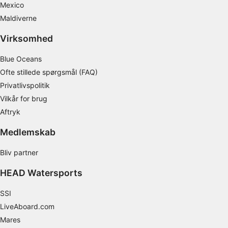
indhold
Mexico
Maldiverne
IAB Special Features:
Bruge præcise geografiske
Virksomhed
placeringsoplysninger
Blue Oceans
Identificere enheder baseret på aktivt
Ofte stillede spørgsmål (FAQ)
anmodede oplysninger
Privatlivspolitik
Ikke-IAB-behandlingsformål:
Vilkår for brug
Nødvendig
Aftryk
Ydeevne
Medlemskab
Funktionel
Bliv partner
Annoncering / marketing
HEAD Watersports
SSI
LiveAboard.com
Mares