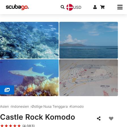
USD
© iDIVE Komodo, 86554 Labuan Bajo
Asien
Indonesien
Østlige Nusa Tenggara
Komodo
Castle Rock Komodo
★★★★★
(4,083)