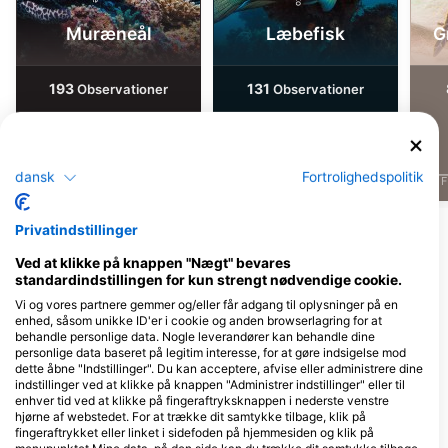
Muræneål
Læbefisk
G
193
131
Observationer
Observationer
dansk
Fortrolighedspolitik
J
F
M
A
M
J
J
A
S
O
N
D
J
F
M
A
M
J
J
A
S
O
N
D
J
F
Privatindstillinger
Vis flere dyr
Ved at klikke på knappen "Nægt" bevares
standardindstillingen for kun strengt nødvendige cookie.
Dykkercentre, der betjener dette
Vi og vores partnere gemmer og/eller får adgang til oplysninger på en
dykkersted
enhed, såsom unikke ID'er i cookie og anden browserlagring for at
behandle personlige data. Nogle leverandører kan behandle dine
personlige data baseret på legitim interesse, for at gøre indsigelse mod
dette åbne "Indstillinger". Du kan acceptere, afvise eller administrere dine
indstillinger ved at klikke på knappen "Administrer indstillinger" eller til
iDIVE Komodo, PT Halo Bajo
enhver tid ved at klikke på fingeraftryksknappen i nederste venstre
Wisata
Scuba Republic Komodo,
hjørne af webstedet. For at trække dit samtykke tilbage, klik på
Jl. Opseter Maun nomer 9, 86754
Alternative DC location
fingeraftrykket eller linket i sidefoden på hjemmesiden og klik på
Labuan Bajo, NT - Indonesien
Scuba Republic RajaAmpat