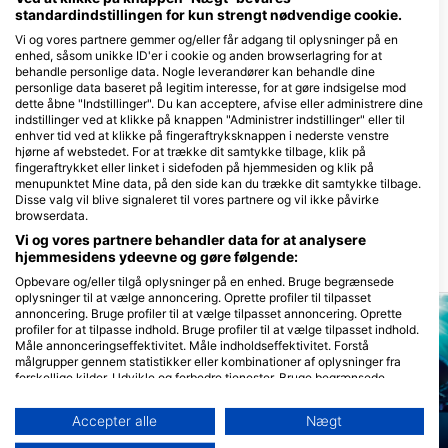
standardindstillingen for kun strengt nødvendige cookie.
Vi og vores partnere gemmer og/eller får adgang til oplysninger på en
enhed, såsom unikke ID'er i cookie og anden browserlagring for at
behandle personlige data. Nogle leverandører kan behandle dine
personlige data baseret på legitim interesse, for at gøre indsigelse mod
Blue Submarine diving
dette åbne "Indstillinger". Du kan acceptere, afvise eller administrere dine
center Happy Life Hotel, Blue
indstillinger ved at klikke på knappen "Administrer indstillinger" eller til
Submarine diving centers
enhver tid ved at klikke på fingeraftryksknappen i nederste venstre
Happy Life
hjørne af webstedet. For at trække dit samtykke tilbage, klik på
ORCA DIVE CLUB WADI
marsa alam happy life hotel _Kilo 32
fingeraftrykket eller linket i sidefoden på hjemmesiden og klik på
LAHMY AZUR
South, 0000 Marsa Alam, Egypten
menupunktet Mine data, på den side kan du trække dit samtykke tilbage.
Club Wadi Lahmy Azur, 01234
Disse valg vil blive signaleret til vores partnere og vil ikke påvirke
Hamata, Egypten
browserdata.
Vi og vores partnere behandler data for at analysere
hjemmesidens ydeevne og gøre følgende:
Dykkersteder i nærheden
Opbevare og/eller tilgå oplysninger på en enhed. Bruge begrænsede
oplysninger til at vælge annoncering. Oprette profiler til tilpasset
annoncering. Bruge profiler til at vælge tilpasset annoncering. Oprette
profiler for at tilpasse indhold. Bruge profiler til at vælge tilpasset indhold.
Måle annonceringseffektivitet. Måle indholdseffektivitet. Forstå
målgrupper gennem statistikker eller kombinationer af oplysninger fra
forskellige kilder. Udvikle og forbedre tjenester. Bruge begrænsede
oplysninger til at vælge indhold.
Yderligere oplysninger om Googles brug af data kan findes her:
Accepter alle
Nægt
https://business.safety.google/privacy/