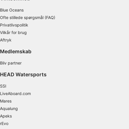
Måle indholdseffektivitet
Blue Oceans
Forstå målgrupper gennem statistikker eller
Ofte stillede spørgsmål (FAQ)
kombinationer af oplysninger fra forskellige
Privatlivspolitik
kilder
Vilkår for brug
Udvikle og forbedre tjenester
Aftryk
Bruge begrænsede oplysninger til at vælge
Medlemskab
indhold
Bliv partner
IAB Special Features:
Bruge præcise geografiske
HEAD Watersports
placeringsoplysninger
SSI
Identificere enheder baseret på aktivt
LiveAboard.com
anmodede oplysninger
Mares
Ikke-IAB-behandlingsformål:
Aqualung
Nødvendig
Apeks
rEvo
Ydeevne