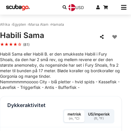
USD
Afrika
Egypten
Marsa Alam
Hamata
Habili Sama
★★★★☆
(81)
Habili Sama eller Habili B. er den smukkeste Habili i Fury
Shoals, da den har 2 små rev, og mellem revene er der den
største anemoneby, du nogensinde har set i Fury Shoals, fra 2
meter til bunden på 17 meter. Bløde koraller og bordkoraller og
Gorgonia og mange tinder.
Nemmmmmmooooo City - blå pletter - hvid spids - Kassefisk -
Løvefisk - Triggerfisk - Antis - Bufferfisk -
Dykkeraktivitet
metrisk
US/imperisk
(m, °C)
(ft, °F)