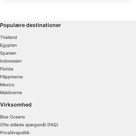
dybder på 25 til 45 meter på østsiden.
det til et fantastisk vrag
Vi bruger dine data til følgende formål:
rev.
IAB's behandlingsformål:
Opbevare og/eller tilgå oplysninger på en
Populære destinationer
enhed
Thailand
Bruge begrænsede oplysninger til at vælge
Egypten
annoncering
Spanien
Oprette profiler til tilpasset annoncering
Indonesien
Florida
Bruge profiler til at vælge tilpasset
Filippinerne
annoncering
Mexico
Oprette profiler for at tilpasse indhold
Maldiverne
Bruge profiler til at vælge tilpasset indhold
Virksomhed
Måle annonceringseffektivitet
Blue Oceans
Ofte stillede spørgsmål (FAQ)
Måle indholdseffektivitet
Privatlivspolitik