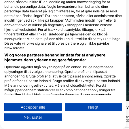
enhed, såsom unikke ID'er i cookie og anden browserlagring for at
behandle personlige data. Nogle leverandører kan behandle dine
Paihia Dive
NORTHLAND DIVE
personlige data baseret på legitim interesse, for at gøre indsigelse mod
35 Williams Road, 0247 Paihia,
3851 RUSSELL ROAD, 0184
dette åbne "Indstillinger". Du kan acceptere, afvise eller administrere dine
New Zealand
Whangarei, New Zealand
indstillinger ved at klikke på knappen "Administrer indstillinger" eller til
enhver tid ved at klikke på fingeraftryksknappen i nederste venstre
hjørne af webstedet. For at trække dit samtykke tilbage, klik på
Dykkersteder i nærheden
fingeraftrykket eller linket i sidefoden på hjemmesiden og klik på
menupunktet Mine data, på den side kan du trække dit samtykke tilbage.
Disse valg vil blive signaleret til vores partnere og vil ikke påvirke
browserdata.
Vi og vores partnere behandler data for at analysere
hjemmesidens ydeevne og gøre følgende:
Opbevare og/eller tilgå oplysninger på en enhed. Bruge begrænsede
oplysninger til at vælge annoncering. Oprette profiler til tilpasset
annoncering. Bruge profiler til at vælge tilpasset annoncering. Oprette
profiler for at tilpasse indhold. Bruge profiler til at vælge tilpasset indhold.
Måle annonceringseffektivitet. Måle indholdseffektivitet. Forstå
målgrupper gennem statistikker eller kombinationer af oplysninger fra
forskellige kilder. Udvikle og forbedre tjenester. Bruge begrænsede
Global Dive, 1010 Auckland
DIVE NOW, 0110 Whanagrei
oplysninger til at vælge indhold.
Yderligere oplysninger om Googles brug af data kan findes her:
Motuwheteke Island
HMNZS Canterbury
Accepter alle
Nægt
(★4.3)
https://business.safety.google/privacy/
(★4.7)
Med mulighed for at dykke på enten den
Data kan deles uden for EU og sendes til USA.
vestlige eller østlige side er Motuwheke
HMNZS Canterbury blev t
Nej, juster
Island et stenrevsdyk. Man kan finde
i slutningen af marts 20
Dit samtykke og cookie gælder udelukkende for denne hjemmeside/app.
tangdækkede klippeblokke på vestsiden,
sænket den 3. novembe
hvor dybden er 15-25 meter, og større
Se partnerliste (1 IAB-leverandører)
Water Cove i Bay of Isla