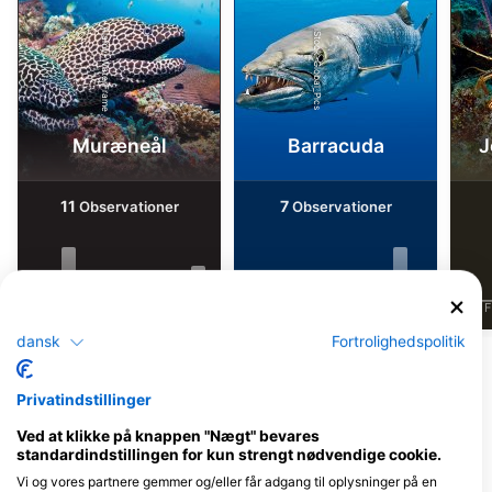
Alamy-WaterFrame
iStock-Global_Pics
Muræneål
Barracuda
J
11
7
Observationer
Observationer
J
F
M
A
M
J
J
A
S
O
N
D
J
F
M
A
M
J
J
A
S
O
N
D
J
F
dansk
Fortrolighedspolitik
Vis flere dyr
Privatindstillinger
Dykkercentre, der betjener dette
Ved at klikke på knappen "Nægt" bevares
dykkersted
standardindstillingen for kun strengt nødvendige cookie.
Vi og vores partnere gemmer og/eller får adgang til oplysninger på en