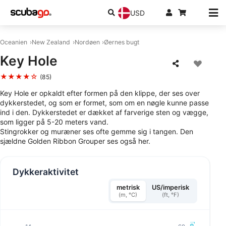
USD
Oceanien
New Zealand
Nordøen
Øernes bugt
Key Hole
★★★★☆
(85)
Key Hole er opkaldt efter formen på den klippe, der ses over
dykkerstedet, og som er formet, som om en nøgle kunne passe
ind i den. Dykkerstedet er dækket af farverige sten og vægge,
som ligger på 5-20 meters vand.
Stingrokker og muræner ses ofte gemme sig i tangen. Den
sjældne Golden Ribbon Grouper ses også her.
Dykkeraktivitet
metrisk
US/imperisk
(m, °C)
(ft, °F)