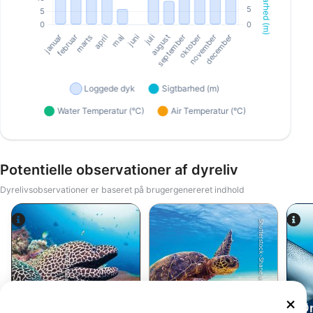
Potentielle observationer af dyreliv
Dyrelivsobservationer er baseret på brugergenereret indhold
Shutterstock-Shane Myers Photography
Alamy-WaterFrame
Ør