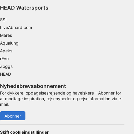
HEAD Watersports
Ikke-IAB-behandlingsformål:
Nødvendig
SSI
LiveAboard.com
Ydeevne
Mares
Funktionel
Aqualung
Apeks
Annoncering / marketing
rEvo
Zoggs
HEAD
Nyhedsbrevsabonnement
For dykkere, opdagelsesrejsende og havelskere - Abonner for
at modtage inspiration, rejsenyheder og rejseinformation via e-
mail.
Abonner
Skift cookieindstillinger