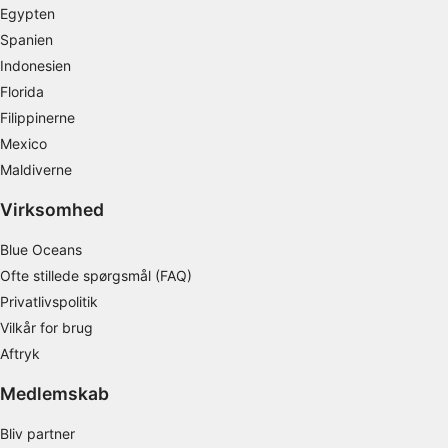
Oprette profiler for at tilpasse indhold
Egypten
Spanien
Bruge profiler til at vælge tilpasset indhold
Indonesien
Måle annonceringseffektivitet
Florida
Filippinerne
Måle indholdseffektivitet
Mexico
Forstå målgrupper gennem statistikker eller
Maldiverne
kombinationer af oplysninger fra forskellige
kilder
Virksomhed
Udvikle og forbedre tjenester
Blue Oceans
Ofte stillede spørgsmål (FAQ)
Bruge begrænsede oplysninger til at vælge
indhold
Privatlivspolitik
Vilkår for brug
IAB Special Features:
Aftryk
Bruge præcise geografiske
placeringsoplysninger
Medlemskab
Identificere enheder baseret på aktivt
Bliv partner
anmodede oplysninger