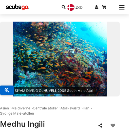
USD
© SUN SIYAM DIVING OLHUVELI, 2005 South Male Atoll
Asien
Maldiverne
Centrale atoller
Atoll-sværd
Han
Sydlige Malé-atollen
Medhu Ingili