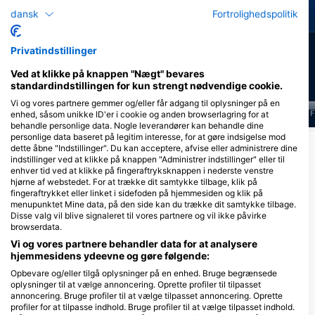
Muræneål
Grøn skildpadde
dansk
Fortrolighedspolitik
22
18
Observationer
Observationer
Privatindstillinger
Ved at klikke på knappen "Nægt" bevares
standardindstillingen for kun strengt nødvendige cookie.
Vi og vores partnere gemmer og/eller får adgang til oplysninger på en
J
F
M
A
M
J
J
A
S
O
N
D
J
F
M
A
M
J
J
A
S
O
N
D
J
F
enhed, såsom unikke ID'er i cookie og anden browserlagring for at
behandle personlige data. Nogle leverandører kan behandle dine
personlige data baseret på legitim interesse, for at gøre indsigelse mod
Vis flere dyr
dette åbne "Indstillinger". Du kan acceptere, afvise eller administrere dine
indstillinger ved at klikke på knappen "Administrer indstillinger" eller til
enhver tid ved at klikke på fingeraftryksknappen i nederste venstre
hjørne af webstedet. For at trække dit samtykke tilbage, klik på
Dykkercentre, der betjener dette
fingeraftrykket eller linket i sidefoden på hjemmesiden og klik på
dykkersted
menupunktet Mine data, på den side kan du trække dit samtykke tilbage.
Disse valg vil blive signaleret til vores partnere og vil ikke påvirke
browserdata.
Vi og vores partnere behandler data for at analysere
DivePoint Rannalhi
Sun Diving Olhuveli
hjemmesidens ydeevne og gøre følgende:
Adaaran Club Rannalhi, 20026
Sun Siyam Olhuveli Maldives, 2005
South Male Atoll, Maldiverne
South Male Atoll, Maldiverne
Opbevare og/eller tilgå oplysninger på en enhed. Bruge begrænsede
oplysninger til at vælge annoncering. Oprette profiler til tilpasset
annoncering. Bruge profiler til at vælge tilpasset annoncering. Oprette
profiler for at tilpasse indhold. Bruge profiler til at vælge tilpasset indhold.