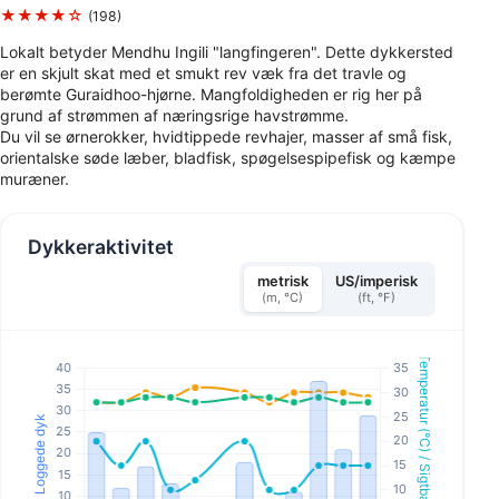
★★★★☆
(198)
Lokalt betyder Mendhu Ingili "langfingeren". Dette dykkersted
er en skjult skat med et smukt rev væk fra det travle og
berømte Guraidhoo-hjørne. Mangfoldigheden er rig her på
grund af strømmen af næringsrige havstrømme.
Du vil se ørnerokker, hvidtippede revhajer, masser af små fisk,
orientalske søde læber, bladfisk, spøgelsespipefisk og kæmpe
muræner.
Dykkeraktivitet
metrisk
US/imperisk
(m, °C)
(ft, °F)