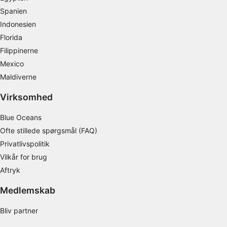
Spanien
Bruge profiler til at vælge tilpasset indhold
Indonesien
Florida
Måle annonceringseffektivitet
Filippinerne
Måle indholdseffektivitet
Mexico
Maldiverne
Forstå målgrupper gennem statistikker eller
kombinationer af oplysninger fra forskellige
Virksomhed
kilder
Blue Oceans
Udvikle og forbedre tjenester
Ofte stillede spørgsmål (FAQ)
Bruge begrænsede oplysninger til at vælge
Privatlivspolitik
indhold
Vilkår for brug
IAB Special Features:
Aftryk
Bruge præcise geografiske
placeringsoplysninger
Medlemskab
Identificere enheder baseret på aktivt
Bliv partner
anmodede oplysninger