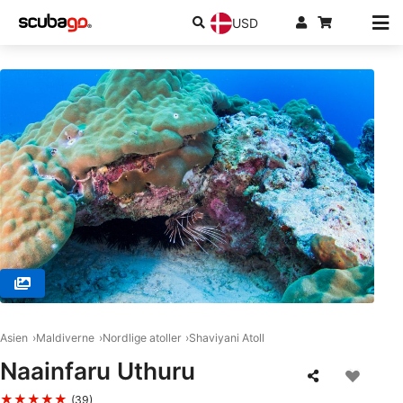
USD
© Sub Oceanic @ Fairmont Maldives Sirru Fen Fushi, Shaviyani Atoll
Asien
Maldiverne
Nordlige atoller
Shaviyani Atoll
Naainfaru Uthuru
★★★★★
(39)