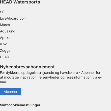
HEAD Watersports
Ikke-IAB-behandlingsformål:
Nødvendig
SSI
LiveAboard.com
Ydeevne
Mares
Aqualung
Funktionel
Apeks
Annoncering / marketing
rEvo
Zoggs
HEAD
Nyhedsbrevsabonnement
For dykkere, opdagelsesrejsende og havelskere - Abonner for
at modtage inspiration, rejsenyheder og rejseinformation via e-
mail.
Abonner
Skift cookieindstillinger