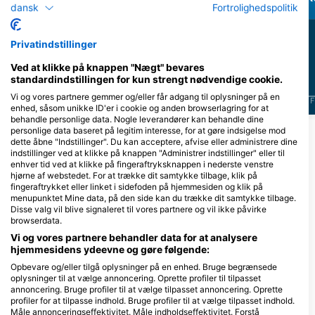
dansk
Fortrolighedspolitik
9
5
Observationer
Observationer
Privatindstillinger
Ved at klikke på knappen "Nægt" bevares
standardindstillingen for kun strengt nødvendige cookie.
Vi og vores partnere gemmer og/eller får adgang til oplysninger på en
J
F
M
A
M
J
J
A
S
O
N
D
J
F
M
A
M
J
J
A
S
O
N
D
J
F
enhed, såsom unikke ID'er i cookie og anden browserlagring for at
behandle personlige data. Nogle leverandører kan behandle dine
personlige data baseret på legitim interesse, for at gøre indsigelse mod
Vis flere dyr
dette åbne "Indstillinger". Du kan acceptere, afvise eller administrere dine
indstillinger ved at klikke på knappen "Administrer indstillinger" eller til
enhver tid ved at klikke på fingeraftryksknappen i nederste venstre
Dykkercentre, der betjener dette
hjørne af webstedet. For at trække dit samtykke tilbage, klik på
fingeraftrykket eller linket i sidefoden på hjemmesiden og klik på
dykkersted
menupunktet Mine data, på den side kan du trække dit samtykke tilbage.
Disse valg vil blive signaleret til vores partnere og vil ikke påvirke
browserdata.
Vi og vores partnere behandler data for at analysere
Sub Oceanic @ Sirru Fen
hjemmesidens ydeevne og gøre følgende:
Fushi Private Lagoon Resort
Opbevare og/eller tilgå oplysninger på en enhed. Bruge begrænsede
Sirru Fen Fushi Private Lagoon
oplysninger til at vælge annoncering. Oprette profiler til tilpasset
Resort, Shaviyani Atoll, Maldiverne
annoncering. Bruge profiler til at vælge tilpasset annoncering. Oprette
profiler for at tilpasse indhold. Bruge profiler til at vælge tilpasset indhold.
Måle annonceringseffektivitet. Måle indholdseffektivitet. Forstå