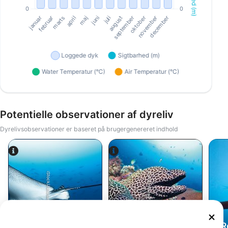
Potentielle observationer af dyreliv
Dyrelivsobservationer er baseret på brugergenereret indhold
Alamy-WaterFrame
iStock/Juliosanjuan
Ørnerokke (eagle
ray)
Muræneål
R