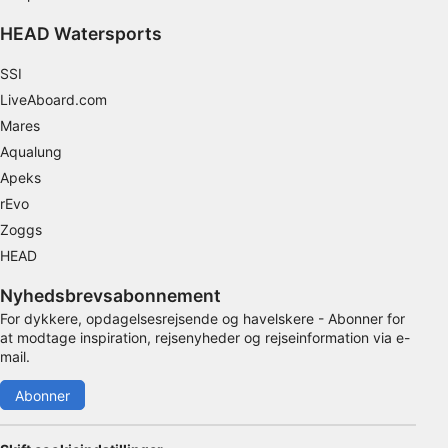
Ikke-IAB-behandlingsformål:
HEAD Watersports
Nødvendig
SSI
LiveAboard.com
Ydeevne
Mares
Funktionel
Aqualung
Apeks
Annoncering / marketing
rEvo
Zoggs
HEAD
Nyhedsbrevsabonnement
For dykkere, opdagelsesrejsende og havelskere - Abonner for
at modtage inspiration, rejsenyheder og rejseinformation via e-
mail.
Abonner