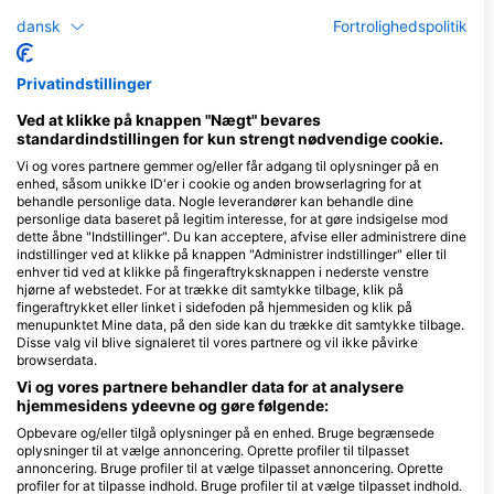
dansk
Fortrolighedspolitik
Blæksprutte
Privatindstillinger
3
Observationer
Ved at klikke på knappen "Nægt" bevares
standardindstillingen for kun strengt nødvendige cookie.
Vi og vores partnere gemmer og/eller får adgang til oplysninger på en
enhed, såsom unikke ID'er i cookie og anden browserlagring for at
behandle personlige data. Nogle leverandører kan behandle dine
J
F
M
A
M
J
J
A
S
O
N
D
personlige data baseret på legitim interesse, for at gøre indsigelse mod
dette åbne "Indstillinger". Du kan acceptere, afvise eller administrere dine
indstillinger ved at klikke på knappen "Administrer indstillinger" eller til
enhver tid ved at klikke på fingeraftryksknappen i nederste venstre
Dykkercentre, der betjener dette
hjørne af webstedet. For at trække dit samtykke tilbage, klik på
dykkersted
fingeraftrykket eller linket i sidefoden på hjemmesiden og klik på
menupunktet Mine data, på den side kan du trække dit samtykke tilbage.
Disse valg vil blive signaleret til vores partnere og vil ikke påvirke
browserdata.
Impact Divers / Cape Radd
Vi og vores partnere behandler data for at analysere
117 St Georges Street, 7975 Cape
Alpha Dive Centre,
hjemmesidens ydeevne og gøre følgende:
Town, Sydafrika
http://www.alphadivecentre.co.za/
Opbevare og/eller tilgå oplysninger på en enhed. Bruge begrænsede
96 Main Rd (opposite Strand
oplysninger til at vælge annoncering. Oprette profiler til tilpasset
Railway station ), 7139 Cape Town,
Sydafrika
annoncering. Bruge profiler til at vælge tilpasset annoncering. Oprette
profiler for at tilpasse indhold. Bruge profiler til at vælge tilpasset indhold.