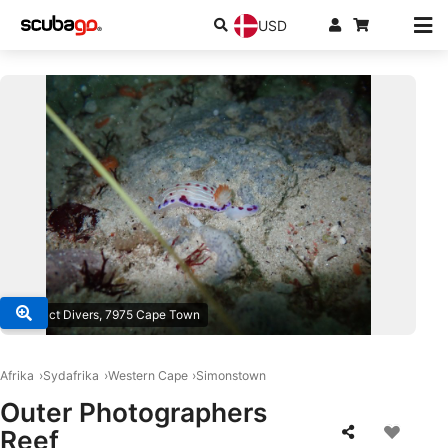
USD
© Impact Divers, 7975 Cape Town
Afrika
Sydafrika
Western Cape
Simonstown
Outer Photographers
Reef