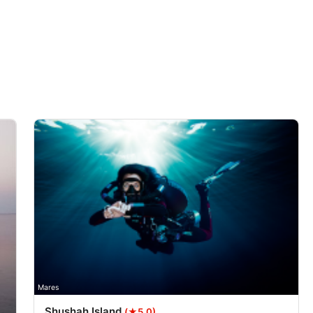
oplysninger fra forskellige
Mares
Shushah Island
(★5.0)