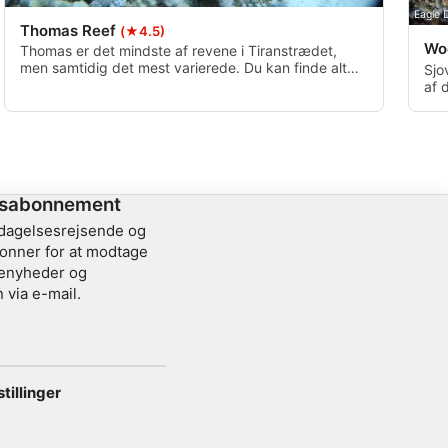
Eagle 
Thomas Reef
(★4.5)
Wo
Thomas er det mindste af revene i Tiranstrædet,
men samtidig det mest varierede. Du kan finde alt
Sjo
fra stejle skrænter til kløfter og plateauer.
af 
vær
man
nog
Rev
sabonnement
pdagelsesrejsende og
onner for at modtage
jsenyheder og
 via e-mail.
tillinger