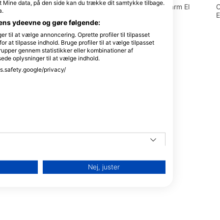
t Mine data, på den side kan du trække dit samtykke tilbage.
El-Khan Mall no.(10), 46619 Sharm El
O
a.
Sheikh, Egypten
E
dens ydeevne og gøre følgende:
til at vælge annoncering. Oprette profiler til tilpasset
or at tilpasse indhold. Bruge profiler til at vælge tilpasset
rupper gennem statistikker eller kombinationer af
sede oplysninger til at vælge indhold.
ss.safety.google/privacy/
19 South Sinai,
ten
Nej, juster