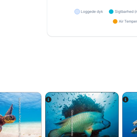
Shutterstock-Shane Myers Photography
iStock/ultramarinfoto