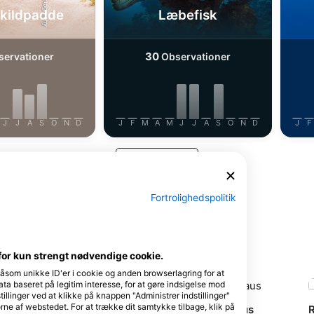
skildpadde
Læbefisk
30
ervationer
Observationer
J
J
A
S
O
N
D
J
F
M
A
M
J
J
A
S
O
N
D
J
F
Vis flere dyr
Fortrolighedspolitik
ersted
for kun strengt nødvendige cookie.
såsom unikke ID'er i cookie og anden browserlagring for at
a baseret på legitim interesse, for at gøre indsigelse mod
tillinger ved at klikke på knappen "Administrer indstillinger"
ørne af webstedet. For at trække dit samtykke tilbage, klik på
Sunshine Divers Mary & Klaus