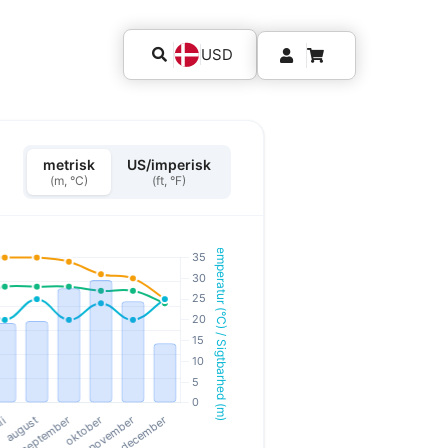
USD
metrisk
US/imperisk
(m, °C)
(ft, °F)