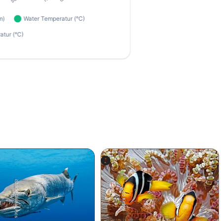
iStock-Global_Pics
Udo Kefrig