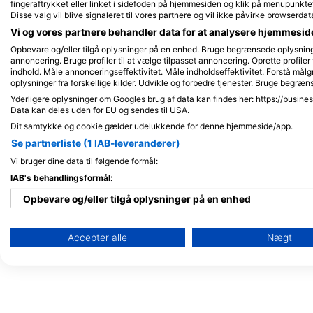
fingeraftrykket eller linket i sidefoden på hjemmesiden og klik på menupunkte
P.O Box 10, 46619 Sharm El Sheikh,
Disse valg vil blive signaleret til vores partnere og vil ikke påvirke browserdat
Egypten
Vi og vores partnere behandler data for at analysere hjemmesi
Opbevare og/eller tilgå oplysninger på en enhed. Bruge begrænsede oplysninger 
annoncering. Bruge profiler til at vælge tilpasset annoncering. Oprette profiler f
indhold. Måle annonceringseffektivitet. Måle indholdseffektivitet. Forstå målg
oplysninger fra forskellige kilder. Udvikle og forbedre tjenester. Bruge begræn
Yderligere oplysninger om Googles brug af data kan findes her: https://busine
Pirates Dive Club
Data kan deles uden for EU og sendes til USA.
Falcon Hills Hotel, 466
Dit samtykke og cookie gælder udelukkende for denne hjemmeside/app.
Sharm El-Sheikh, Egyp
Se partnerliste (1 IAB-leverandører)
Vi bruger dine data til følgende formål:
IAB's behandlingsformål:
Dive For Life
Viva Sharm Hotel, 46619 Sharm El-Sheikh, Egypten
Opbevare og/eller tilgå oplysninger på en enhed
Bruge begrænsede oplysninger til at vælge annoncering
Accepter alle
Nægt
Oprette profiler til tilpasset annoncering
Bruge profiler til at vælge tilpasset annoncering