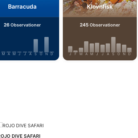
Barracuda
Klovnfisk
26
245
Observationer
Observationer
M
A
M
J
J
A
S
O
N
D
J
F
M
A
M
J
J
A
S
O
N
D
ROJO DIVE SAFARI