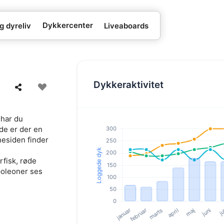
Dykkercenter
g dyreliv
Liveaboards
Dykkeraktivitet
 har du
de er der en
nesiden finder
rfisk, røde
poleoner ses