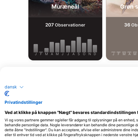
Muræneål
Grøn 
207
36
Observationer
Obs
J
F
M
A
M
J
J
A
S
O
N
D
J
F
M
A
M
dansk
Privatindstillinger
Dykkercentre, der betjener dette dykk
Ved at klikke på knappen "Nægt" bevares standardindstillingen 
Vi og vores partnere gemmer og/eller får adgang til oplysninger på en enhed, 
behandle personlige data. Nogle leverandører kan behandle dine personlige dat
dette åbne "Indstillinger". Du kan acceptere, afvise eller administrere dine inds
eller til enhver tid ved at klikke på fingeraftryksknappen i nederste venstre hj
Camel Dive Club