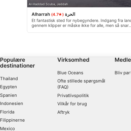
Al-Haddad Scuba, Jeddah
Ydeevne
Alharrah الحرة
(★4.7)
Funktionel
Et fantastisk sted for nybegyndere. Indgang fra lan
gennem klipper er måske ikke for alle, men så snart
du rammer vandet, kan du ikke holde op med at
Annoncering / marketing
beundre skønheden ved Alharrah Beach. Stedet er
fuld af marineliv og har en maksimal dybde på 16
meter.
Populære
Virksomhed
Medl
destinationer
Blue Oceans
Bliv par
Thailand
Ofte stillede spørgsmål
Egypten
(FAQ)
Spanien
Privatlivspolitik
Indonesien
Vilkår for brug
Florida
Aftryk
Filippinerne
Mexico