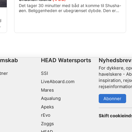
Det tager 30 minutter med båd at komme til Shusha-
øen. Beliggenheden er ubegrænset dybde. Den er
fuld af koraller, og på den østlige sydlige del af øen
er der en revvæg, der går ned til dybden. Man kan
d
se forskellige former for liv i det røde hav.
emskab
HEAD Watersports
Nyhedsbrev
For dykkere, o
tner
SSI
havelskere - Ab
inspiration, re
LiveAboard.com
rejseinformation
Mares
Aqualung
Abonner
Apeks
rEvo
Skift cookieinds
Zoggs
HEAD