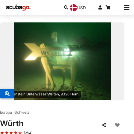
USD
© Tiefenstein UnterwasserWelten, 9326 Horn
Europa
Schweiz
Würth
★★★★☆
(254)