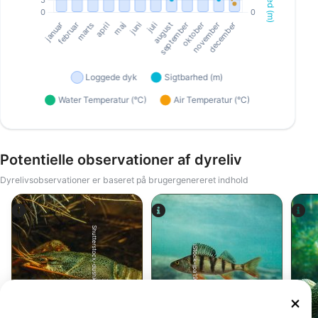
Potentielle observationer af dyreliv
Dyrelivsobservationer er baseret på brugergenereret indhold
Shutterstock-dushkovladimir
iStock-jpa1999
Krebs
Aborre