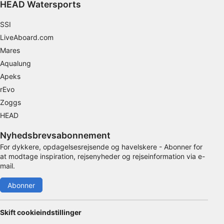
HEAD Watersports
Ikke-IAB-behandlingsformål:
Nødvendig
SSI
LiveAboard.com
Ydeevne
Mares
Aqualung
Funktionel
Apeks
Annoncering / marketing
rEvo
Zoggs
HEAD
Nyhedsbrevsabonnement
For dykkere, opdagelsesrejsende og havelskere - Abonner for
at modtage inspiration, rejsenyheder og rejseinformation via e-
mail.
Abonner
Skift cookieindstillinger