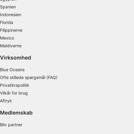
Spanien
Bruge profiler til at vælge tilpasset indhold
Indonesien
Florida
Måle annonceringseffektivitet
Filippinerne
Måle indholdseffektivitet
Mexico
Maldiverne
Forstå målgrupper gennem statistikker eller
kombinationer af oplysninger fra forskellige
Virksomhed
kilder
Blue Oceans
Udvikle og forbedre tjenester
Ofte stillede spørgsmål (FAQ)
Bruge begrænsede oplysninger til at vælge
Privatlivspolitik
indhold
Vilkår for brug
IAB Special Features:
Aftryk
Bruge præcise geografiske
placeringsoplysninger
Medlemskab
Identificere enheder baseret på aktivt
Bliv partner
anmodede oplysninger