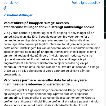
dansk
Fortrolighedspolitik
38
35
Observationer
Observationer
Privatindstillinger
Ved at klikke på knappen "Nægt" bevares
standardindstillingen for kun strengt nødvendige cookie.
Vi og vores partnere gemmer og/eller får adgang til oplysninger på en
J
F
M
A
M
J
J
A
S
O
N
D
J
F
M
A
M
J
J
A
S
O
N
D
J
F
enhed, såsom unikke ID'er i cookie og anden browserlagring for at
behandle personlige data. Nogle leverandører kan behandle dine
personlige data baseret på legitim interesse, for at gøre indsigelse mod
dette åbne "Indstillinger". Du kan acceptere, afvise eller administrere dine
Dykkercentre, der betjener dette
indstillinger ved at klikke på knappen "Administrer indstillinger" eller til
dykkersted
enhver tid ved at klikke på fingeraftryksknappen i nederste venstre
hjørne af webstedet. For at trække dit samtykke tilbage, klik på
fingeraftrykket eller linket i sidefoden på hjemmesiden og klik på
menupunktet Mine data, på den side kan du trække dit samtykke tilbage.
Tauchersupply VERO
Disse valg vil blive signaleret til vores partnere og vil ikke påvirke
browserdata.
Palmweg 1, 9469 Haag, Schweiz
Tiefenstein
UnterwasserWelten
Vi og vores partnere behandler data for at analysere
Seestrasse 19, 9326 Horn, Schweiz
hjemmesidens ydeevne og gøre følgende:
Opbevare og/eller tilgå oplysninger på en enhed. Bruge begrænsede
oplysninger til at vælge annoncering. Oprette profiler til tilpasset
annoncering. Bruge profiler til at vælge tilpasset annoncering. Oprette
Dykkersteder i nærheden
profiler for at tilpasse indhold. Bruge profiler til at vælge tilpasset indhold.
Måle annonceringseffektivitet. Måle indholdseffektivitet. Forstå