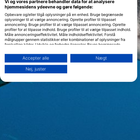
Vi og vores partnere behandler data for at analysere
hjemmesidens ydeevne og gøre følgende:
Opbevare og/eller tilgå oplysninger på en enhed. Bruge begrænsede
oplysninger til at vælge annoncering. Oprette profiler til tilpasset
annoncering. Bruge profiler til at vælge tilpasset annoncering. Oprette
profiler for at tilpasse indhold. Bruge profiler til at vælge tilpasset indhold.
Måle annonceringseffektivitet. Måle indholdseffektivitet. Forstå
målgrupper gennem statistikker eller kombinationer af oplysninger fra
forskellige kilder. Udvikle og forbedre tjenester. Bruge begrænsede
oplysninger til at vælge indhold.
Yderligere oplysninger om Googles brug af data kan findes her:
Accepter alle
Nægt
https://business.safety.google/privacy/
Data kan deles uden for EU og sendes til USA.
Nej, juster
Dit samtykke og cookie gælder udelukkende for denne hjemmeside/app.
Se partnerliste (1 IAB-leverandører)
Vi bruger dine data til følgende formål:
IAB's behandlingsformål:
Opbevare og/eller tilgå oplysninger på en
enhed
Bruge begrænsede oplysninger til at vælge
annoncering