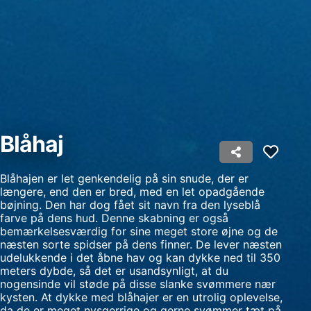
Oprette profiler til tilpasset annoncering
Bruge profiler til at vælge tilpasset
annoncering
Oprette profiler for at tilpasse indhold
Bruge profiler til at vælge tilpasset indhold
Måle annonceringseffektivitet
Blåhaj
Måle indholdseffektivitet
Blåhajen er let genkendelig på sin snude, der er
Forstå målgrupper gennem statistikker eller
længere, end den er bred, med en let opadgående
kombinationer af oplysninger fra forskellige
bøjning. Den har dog fået sit navn fra den lyseblå
kilder
farve på dens hud. Denne skabning er også
bemærkelsesværdig for sine meget store øjne og de
Udvikle og forbedre tjenester
næsten sorte spidser på dens finner. De lever næsten
udelukkende i det åbne hav og kan dykke ned til 350
Bruge begrænsede oplysninger til at vælge
meters dybde, så det er usandsynligt, at du
indhold
nogensinde vil støde på disse slanke svømmere nær
kysten. At dykke med blåhajer er en utrolig oplevelse,
IAB Special Features:
da de er meget nysgerrige og gerne svømmer tæt på