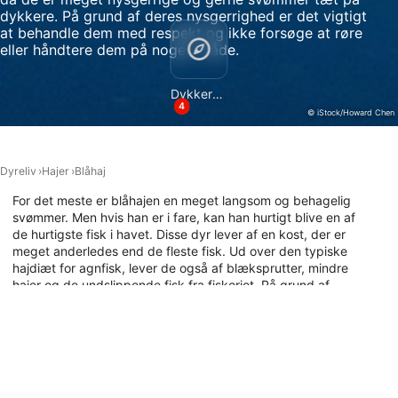
dykkere. På grund af deres nysgerrighed er det vigtigt
Bruge præcise geografiske
at behandle dem med respekt og ikke forsøge at røre
placeringsoplysninger
eller håndtere dem på nogen måde.
Identificere enheder baseret på aktivt
anmodede oplysninger
Dykkersteder
4
© iStock/Howard Chen
Ikke-IAB-behandlingsformål:
Nødvendig
Dyreliv
Hajer
Blåhaj
Ydeevne
For det meste er blåhajen en meget langsom og behagelig
Funktionel
svømmer. Men hvis han er i fare, kan han hurtigt blive en af
​​de hurtigste fisk i havet. Disse dyr lever af en kost, der er
meget anderledes end de fleste fisk. Ud over den typiske
Annoncering / marketing
hajdiæt for agnfisk, lever de også af blæksprutter, mindre
hajer og de undslippende fisk fra fiskeriet. På grund af
sidstnævnte bliver de ofte ofre for bifangst og er også en
af ​​de vigtigste arter, der jages til hajfinnesuppe. Bliv en
blåhaj-fortaler ved at bruge tid på at dykke med disse
majestætiske væsner og se dem i deres naturlige habitat.
Find ud af, hvor du kan dykke med blåhajer her.