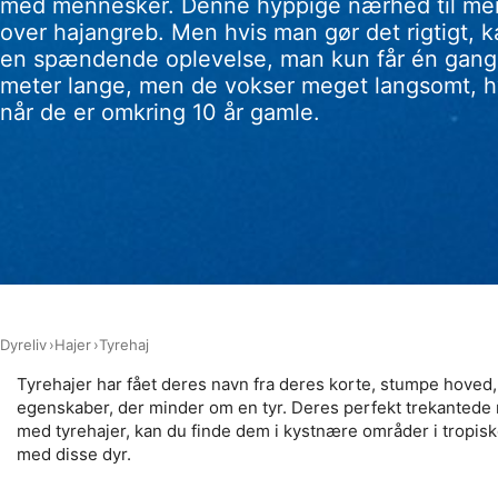
med mennesker. Denne hyppige nærhed til menn
over hajangreb. Men hvis man gør det rigtigt, 
Måle annonceringseffektivitet
en spændende oplevelse, man kun får én gang i
Måle indholdseffektivitet
meter lange, men de vokser meget langsomt, hvi
når de er omkring 10 år gamle.
Forstå målgrupper gennem statistikker eller kombinationer af 
kilder
Udvikle og forbedre tjenester
Bruge begrænsede oplysninger til at vælge indhold
IAB Special Features:
Bruge præcise geografiske placeringsoplysninger
Dyreliv
Hajer
Tyrehaj
Identificere enheder baseret på aktivt anmodede oplysninger
Tyrehajer har fået deres navn fra deres korte, stumpe hoved, s
Ikke-IAB-behandlingsformål:
egenskaber, der minder om en tyr. Deres perfekt trekantede ry
Nødvendig
med tyrehajer, kan du finde dem i kystnære områder i tropisk
med disse dyr.
Ydeevne