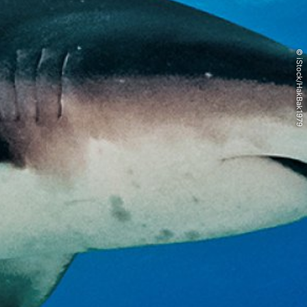
© iStock/HakBak1979