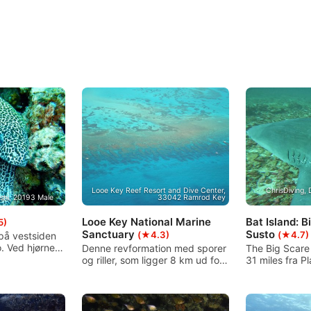
Looe Key Reef Resort and Dive Center,
ChrisDiving, 
shi, 20193 Male
33042 Ramrod Key
Looe Key National Marine
Bat Island: B
5)
Sanctuary
Susto
(★4.3)
(★4.7)
på vestsiden
. Ved hjørnet
Denne revformation med sporer
The Big Scare 
en stor
og riller, som ligger 8 km ud for
31 miles fra Pl
af et romersk
Ramrod Key i Florida Keys, er en
nationalparke
 20 meters
del af Florida Keys National
Dykkeren ska
m er
Marine Sanctuary. På grund af
eller avancere
ykkerstedet og
den beskyttede status er
at tage sin cer