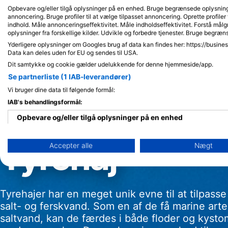
Opbevare og/eller tilgå oplysninger på en enhed. Bruge begrænsede oplysninger 
annoncering. Bruge profiler til at vælge tilpasset annoncering. Oprette profiler f
indhold. Måle annonceringseffektivitet. Måle indholdseffektivitet. Forstå målg
oplysninger fra forskellige kilder. Udvikle og forbedre tjenester. Bruge begræn
Yderligere oplysninger om Googles brug af data kan findes her: https://busine
Data kan deles uden for EU og sendes til USA.
Dit samtykke og cookie gælder udelukkende for denne hjemmeside/app.
Se partnerliste (1 IAB-leverandører)
Vi bruger dine data til følgende formål:
IAB's behandlingsformål:
Opbevare og/eller tilgå oplysninger på en enhed
Bruge begrænsede oplysninger til at vælge annoncering
Tyrehaj
Accepter alle
Nægt
Oprette profiler til tilpasset annoncering
Bruge profiler til at vælge tilpasset annoncering
Tyrehajer har en meget unik evne til at tilpasse
Oprette profiler for at tilpasse indhold
salt- og ferskvand. Som en af de få marine arter,
saltvand, kan de færdes i både floder og kystom
Bruge profiler til at vælge tilpasset indhold