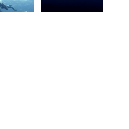
strømdyk. Du kan ofte se
. Vi har brug for
leopardhajer og bambushajer
r til at være på
her, deraf navnet.
Playa del Carmen
ScubaXcursion, 4180 Scottburgh
South Sands
.4)
(★4.2)
for nybegyndere
South Sands består af et stort
da dette rev er
sandområde omgivet af
t og har lidt eller
revstrukturer. Den maksimale
ardines-revet er
dybde er 14 meter med en
keste dyk i Playa
gennemsnitsdybde på 11 meter.
g byder på mange
Dette er det perfekte
kjulesteder for
dykkersted til at spotte store
r er masser af liv
grupper af rokker eller
.
guitarhajer.
180 Scottburgh
ScubaXcursion, 4180 Scottburgh