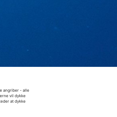
e angriber - alle
erne vil dykke
teder at dykke