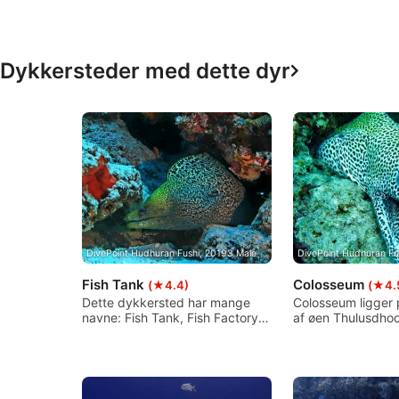
Funktionel
Annoncering / marketing
Dykkersteder med dette dyr
DivePoint Hudhuran Fushi, 20193 Male
DivePoint Hudhuran Fu
Fish Tank
Colosseum
(★4.4)
(★4.
Dette dykkersted har mange
Colosseum ligger 
navne: Fish Tank, Fish Factory,
af øen Thulusdhoo
Stingray City, og de passer alle
til kanalen er der 
sammen! Der er faktisk en
fordybning i form 
fiskefabrik på øen, og det er
amfiteater på ca.
grunden til, at der er så mange
dybde. Denne for
rokker og muræner.
indbegrebet af d