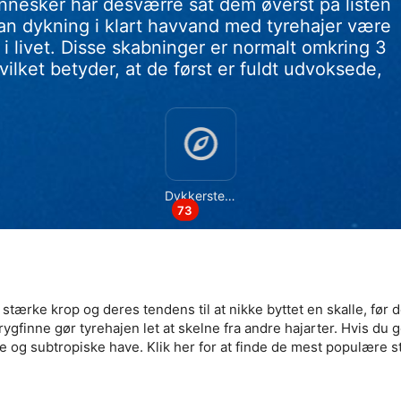
esker har desværre sat dem øverst på listen
kan dykning i klart havvand med tyrehajer være
 livet. Disse skabninger er normalt omkring 3
lket betyder, at de først er fuldt udvoksede,
oplysninger fra forskellige
Dykkersteder
73
tærke krop og deres tendens til at nikke byttet en skalle, før d
gfinne gør tyrehajen let at skelne fra andre hajarter. Hvis du g
e og subtropiske have. Klik her for at finde de mest populære s