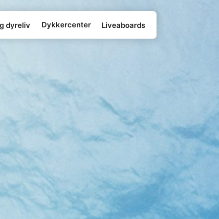
Dykkercenter
g dyreliv
Liveaboards