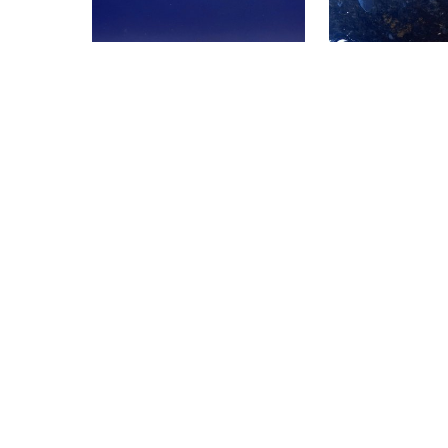
samtidig et mødes
mange havdyr.
DIVEMEX, 77710 Playa del Carmen
DIVEMEX, 77710 Playa
Shark Point - Playa del
Mama Viña (Wr
Carmen
(★4.7)
Dette er et vrag a
lignende sunket 
Fra kysten i Playa del Carmen er
Viña. Selve vraget
der 5 minutters sejlads til dette
stort og ligger på
sted. Dette sted tilbyder den
dybde, hvilket gi
smukke oplevelse at have et
perfekte bundtid t
sikkert møde med de
rundvisning.
fantastiske gravide tyrehajer.
SOUTH WEST ROCK
REEF SAFARI FIJI, 0000 NADI
2431 SO