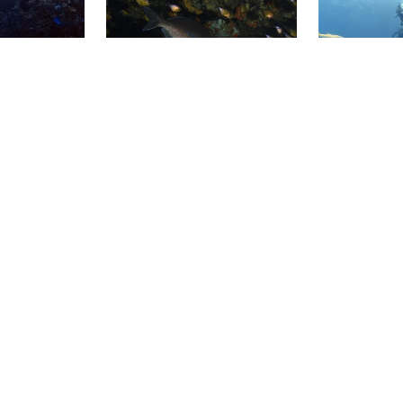
ted for
revlivet her meget sundt og
løbet af dagen
aktivt. Fremragende for
90-100 minutte
begyndere og øvede dykkere
dykkerstedet.
og snorklere. Maks. dybde 10 m
(30 fod).
 del Carmen
ScubaXcursion, 4180 Scottburgh
DIVEMEX, 77710 
eck)
Amphitheatre
Jardines
(★4.7)
(★4.5)
(★4
f et færge-
Amfiteatrets navn siger det
Et godt sted 
skib Mama
hele, dykkere kan bare
og snorklere, 
 er ikke særlig
observere de levende farver.
lavvandet, klar
 28 meters
Stimer af marint liv leverer det
ingen strøm. J
ver os den
mest strålende show. Maksimal
et af de smuk
il en komplet
dybde er 27 m med toppen af
del Carmen o
amfiteatret på 18 m.
små huler og s
fiskestimer. De
at se på revet
S DIVE CENTRE,
UTH WEST ROCKS
Twin Palms SCUBA, 1609 Edenvale
ScubaXcursion, 4