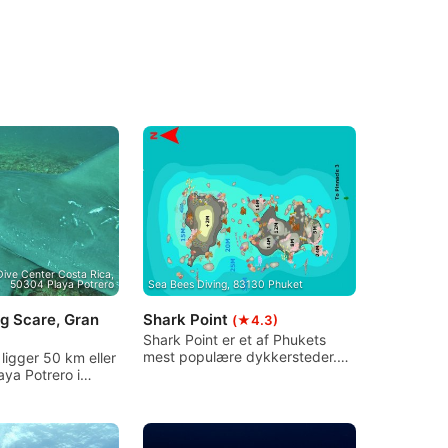
Dive Center Costa Rica,
50304 Playa Potrero
Sea Bees Diving, 83130 Phuket
ig Scare, Gran
Shark Point
(★4.3)
Shark Point er et af Phukets
mest populære dykkersteder.
ligger 50 km eller
De tre tinder af Shark Point
aya Potrero i
bryder overfladen i et lille
n Santa Rosa.
område. Resten er nedsænket
l være dybdykker
og dækket af bløde og hårde
t, og det er muligt
koraller. Dette er fantastisk til et
tificering direkte i