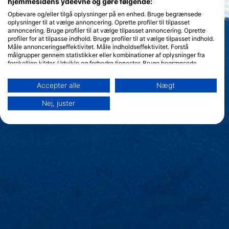
hjemmesidens ydeevne og gøre følgende:
Opbevare og/eller tilgå oplysninger på en enhed. Bruge begrænsede
oplysninger til at vælge annoncering. Oprette profiler til tilpasset
annoncering. Bruge profiler til at vælge tilpasset annoncering. Oprette
profiler for at tilpasse indhold. Bruge profiler til at vælge tilpasset indhold.
Måle annonceringseffektivitet. Måle indholdseffektivitet. Forstå
målgrupper gennem statistikker eller kombinationer af oplysninger fra
forskellige kilder. Udvikle og forbedre tjenester. Bruge begrænsede
oplysninger til at vælge indhold.
Yderligere oplysninger om Googles brug af data kan findes her:
Accepter alle
Nægt
https://business.safety.google/privacy/
Data kan deles uden for EU og sendes til USA.
Nej, juster
Dit samtykke og cookie gælder udelukkende for denne hjemmeside/app.
Se partnerliste (1 IAB-leverandører)
Vi bruger dine data til følgende formål:
IAB's behandlingsformål:
Opbevare og/eller tilgå oplysninger på en
enhed
Bruge begrænsede oplysninger til at vælge
annoncering
Oprette profiler til tilpasset annoncering