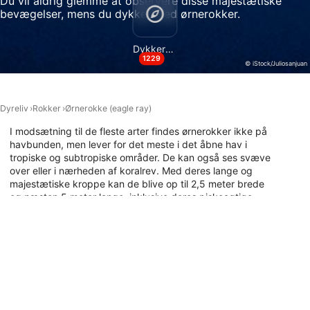
Du vil aldrig glemme at observere disse majestætiske
Bruge præcise geografiske
bevægelser, mens du dykker med ørnerokker.
placeringsoplysninger
Identificere enheder baseret på aktivt
Dykkersteder
anmodede oplysninger
1229
© iStock/Juliosanjuan
Ikke-IAB-behandlingsformål:
Nødvendig
Dyreliv
Rokker
Ørnerokke (eagle ray)
Ydeevne
I modsætning til de fleste arter findes ørnerokker ikke på
havbunden, men lever for det meste i det åbne hav i
Funktionel
tropiske og subtropiske områder. De kan også ses svæve
over eller i nærheden af koralrev. Med deres lange og
Annoncering / marketing
majestætiske kroppe kan de blive op til 2,5 meter brede
og næsten 5 meter lange, inklusive deres piskeagtige
haler. At se disse smukke dyr under vandet er et utroligt
øjeblik, der vil vare hele livet. Oplev det selv, og dyk med
ørnerokker i dag.
Dykkersteder med dette dyr