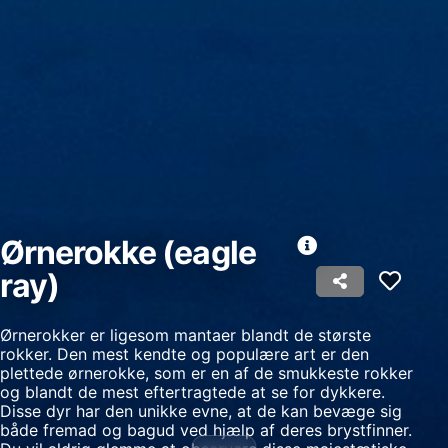
Bruge profiler til at vælge tilpasset
annoncering
Oprette profiler for at tilpasse indhold
Bruge profiler til at vælge tilpasset indhold
Måle annonceringseffektivitet
Måle indholdseffektivitet
Ørnerokke (eagle
Forstå målgrupper gennem statistikker eller
kombinationer af oplysninger fra forskellige
ray)
kilder
Udvikle og forbedre tjenester
Ørnerokker er ligesom mantaer blandt de største
rokker. Den mest kendte og populære art er den
Bruge begrænsede oplysninger til at vælge
plettede ørnerokke, som er en af de smukkeste rokker
indhold
og blandt de mest eftertragtede at se for dykkere.
Disse dyr har den unikke evne, at de kan bevæge sig
IAB Special Features:
både fremad og bagud ved hjælp af deres brystfinner.