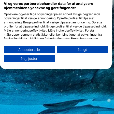
Vi og vores partnere behandler data for at analysere
hjemmesidens ydeevne og gøre følgende:
Opbevare og/eller tilgå oplysninger på en enhed. Bruge begrænsede
oplysninger til at vælge annoncering. Oprette profiler til tilpasset
annoncering. Bruge profiler til at vælge tilpasset annoncering. Oprette
profiler for at tilpasse indhold. Bruge profiler til at vælge tilpasset indhold.
Måle annonceringseffektivitet. Måle indholdseffektivitet. Forstå
målgrupper gennem statistikker eller kombinationer af oplysninger fra
forskellige kilder. Udvikle og forbedre tjenester. Bruge begrænsede
oplysninger til at vælge indhold.
Yderligere oplysninger om Googles brug af data kan findes her:
Accepter alle
Nægt
https://business.safety.google/privacy/
Data kan deles uden for EU og sendes til USA.
Nej, juster
Dit samtykke og cookie gælder udelukkende for denne hjemmeside/app.
Se partnerliste (1 IAB-leverandører)
Vi bruger dine data til følgende formål:
IAB's behandlingsformål:
Opbevare og/eller tilgå oplysninger på en
enhed
Bruge begrænsede oplysninger til at vælge
annoncering