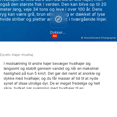
også den største fisk i verden. Den kan blive op til 20
Bruge præcise geografiske
meter lang, veje 34 tons og leve i over 100 år. Dens
placeringsoplysninger
ryg kan være grå, brun eller blå og er dækket af lyse
hvide striber og pletter arrangeret i tværgående linjer.
Identificere enheder baseret på aktivt
anmodede oplysninger
Dykkersteder
64
Ikke-IAB-behandlingsformål:
© iStock/Extreme Photographer
Nødvendig
Ydeevne
Dyreliv
Hajer
Hvalhaj
I modsætning til andre hajer bevæger hvalhajer sig
Funktionel
langsomt og stabilt gennem vandet og når en maksimal
hastighed på kun 5 km/t. Det gør det nemt at snorkle og
Annoncering / marketing
dykke med hvalhajer, og du får masser af tid til at nyde
synet af disse utrolige dyr. De er meget fredelige og helt
sikre, hvilket gør svømning med hvalhajer til en
ekstraordinær oplevelse. De foretrækker varmt vand og
lever i alle tropiske have. De lever af krill og plankton, så
det er nemt at forudsige, hvor de vil samles i løbet af året
baseret på krill- og planktonopblomstringer. Find ud af her,
hvor hvalhajer ofte ses i løbet af året, og planlæg din