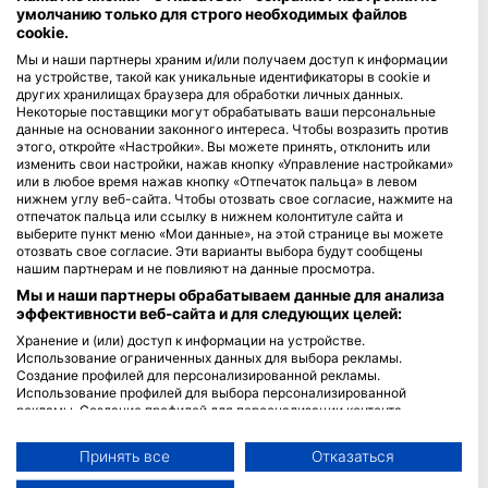
умолчанию только для строго необходимых файлов
cookie.
Blue Oceans
Мы и наши партнеры храним и/или получаем доступ к информации
Часто задаваемые вопросы
на устройстве, такой как уникальные идентификаторы в cookie и
Политика конфиденциальности
других хранилищах браузера для обработки личных данных.
Некоторые поставщики могут обрабатывать ваши персональные
Условия использования сервиса
данные на основании законного интереса. Чтобы возразить против
Правовая информация
этого, откройте «Настройки». Вы можете принять, отклонить или
изменить свои настройки, нажав кнопку «Управление настройками»
или в любое время нажав кнопку «Отпечаток пальца» в левом
Членство
нижнем углу веб-сайта. Чтобы отозвать свое согласие, нажмите на
отпечаток пальца или ссылку в нижнем колонтитуле сайта и
Стать партнером
выберите пункт меню «Мои данные», на этой странице вы можете
отозвать свое согласие. Эти варианты выбора будут сообщены
нашим партнерам и не повлияют на данные просмотра.
HEAD Watersports
Мы и наши партнеры обрабатываем данные для анализа
эффективности веб-сайта и для следующих целей:
SSI
Хранение и (или) доступ к информации на устройстве.
LiveAboard.com
Использование ограниченных данных для выбора рекламы.
Создание профилей для персонализированной рекламы.
Mares
Использование профилей для выбора персонализированной
Aqualung
рекламы. Создание профилей для персонализации контента.
Использование профилей для выбора персонализированного
Apeks
контента. Определение эффективности рекламы. Определение
Принять все
Отказаться
rEvo
эффективности контента. Понимание аудитории с помощью
статистики или комбинации данных из разных источников.