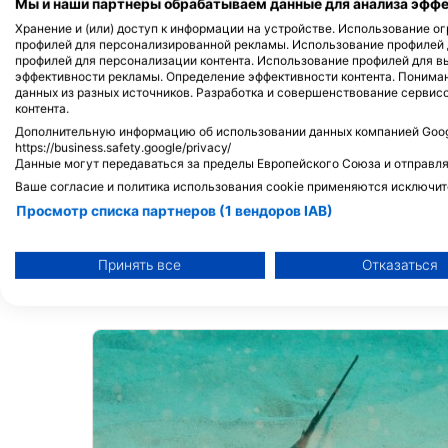
Мы и наши партнеры обрабатываем данные для анализа эффек
Хранение и (или) доступ к информации на устройстве. Использование 
MAGMA FREEDIVING SCHOOL FUERTEVENTURA
профилей для персонализированной рекламы. Использование профилей
профилей для персонализации контента. Использование профилей для в
C/ CENTRAL N. 1, 35650 Lajares, Fuerteventura, IC - ИСП
эффективности рекламы. Определение эффективности контента. Понима
данных из разных источников. Разработка и совершенствование сервис
контента.
Дополнительную информацию об использовании данных компанией Googl
https://business.safety.google/privacy/
Данные могут передаваться за пределы Европейского Союза и отправля
Ваше согласие и политика использования cookie применяются исключит
Просмотр списка партнеров (1 вендоров IAB)
Мы используем ваши данные для следующих целей:
Цели обработки ОВД:
Принять все
Отказаться
Названия дайв сайтов
Хранение и (или) доступ к информации на устройстве
Использование ограниченных данных для выбора рекламы
Создание профилей для персонализированной рекламы
Использование профилей для выбора персонализированно