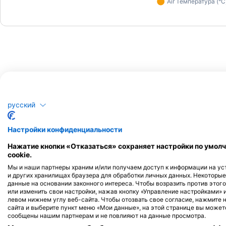
Дайвинг-центры
русский
Настройки конфиденциальности
Deep Blue Diving Fue
Нажатие кнопки «Отказаться» сохраняет настройки по умолч
Diving Centre Punta Amanay, Punta
P.O. Box 33, 35610 Fue
cookie.
de Fuste, ICP - ИСПА
Amanay Diving Centre
El Pulpo 2 L2, 35660 Fuerteventura,
Мы и наши партнеры храним и/или получаем доступ к информации на уст
и других хранилищах браузера для обработки личных данных. Некоторы
Corralejo, ICP - ИСПАНИЯ
данные на основании законного интереса. Чтобы возразить против этого
или изменить свои настройки, нажав кнопку «Управление настройками» 
левом нижнем углу веб-сайта. Чтобы отозвать свое согласие, нажмите 
сайта и выберите пункт меню «Мои данные», на этой странице вы можете
FUERTEOCEAN
сообщены нашим партнерам и не повлияют на данные просмотра.
Calle Nuestra Senora del Carmen 21, Local Izq, 35625 Mor