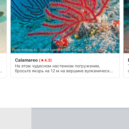
о контента
ии данных из разных
Punta Amanay SL, 35660 Fuerteventura, Corralejo
Pu
Calamareo
(★4.5)
На этом чудесном настенном погружении,
 с
бросьте якорь на 12 м на вершине вулканической
платформы. К северо-востоку риф падает
и
вертикально до 22 м и можно погружаться в
обоих направлениях, среди свесов, где можно
у
наблюдать красивые красные горгоны,
маленькие пещеры, трещины, проходы и
туннели.
мой информации