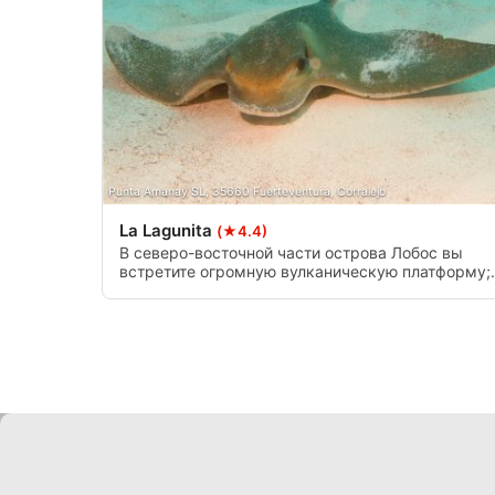
Создание профилей для персонализации контента
Использование профилей для выбора персонализированног
Определение эффективности рекламы
Определение эффективности контента
Понимание аудитории с помощью статистики или комбинац
Punta Amanay SL, 35660 Fuerteventura, Corralejo
источников
La Lagunita
(★4.4)
В северо-восточной части острова Лобос вы
Разработка и совершенствование сервисов
встретите огромную вулканическую платформу;
18-20 м она спускается в направлении песка,
Использование ограниченных данных для выбора контента
достигая 26-28 м, и создает стену в направлени
S/N. Недалеко от середины хребта находится
Специальные возможности IAB:
каньон, через который можно войти в платформ
и подняться вверх через отверстие над ней.
Использование точных данных геолокации
Идентификация устройств на основе активно запрашивае
Цели обработки, не относящиеся к МВА:
Необходимо