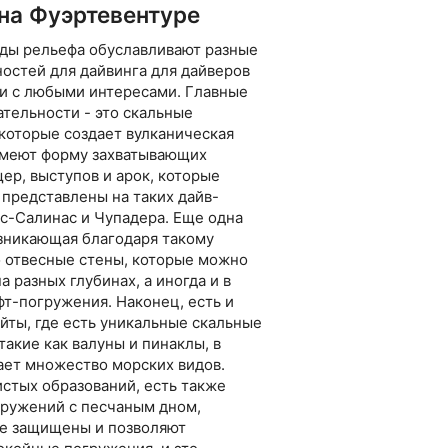
на Фуэртевентуре
ды рельефа обуславливают разные
остей для дайвинга для дайверов
 и с любыми интересами. Главные
тельности - это скальные
 которые создает вулканическая
имеют форму захватывающих
ер, выступов и арок, которые
 представлены на таких дайв-
ас-Салинас и Чупадера. Еще одна
зникающая благодаря такому
то отвесные стены, которые можно
а разных глубинах, а иногда и в
фт-погружения. Наконец, есть и
айты, где есть уникальные скальные
такие как валуны и пинаклы, в
ает множество морских видов.
стых образований, есть также
гружений с песчаным дном,
е защищены и позволяют