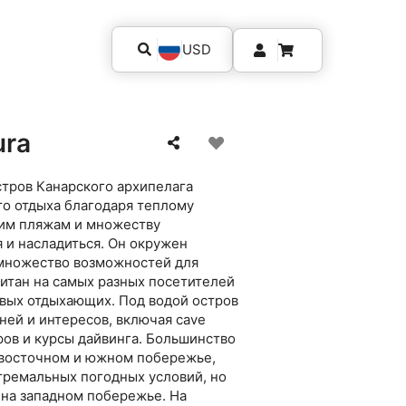
USD
ura
стров Канарского архипелага
то отдыха благодаря теплому
щим пляжам и множеству
 и насладиться. Он окружен
 множество возможностей для
итан на самых разных посетителей
овых отдыхающих. Под водой остров
ней и интересов, включая cave
ров и курсы дайвинга. Большинство
 восточном и южном побережье,
тремальных погодных условий, но
 на западном побережье. На