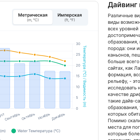
Дайвинг 
Метрическая
Имперская
Различные ви
(m, °C)
(ft, °F)
виды возможн
всех уровней
достопримеча
образования,
порода: они 
каньонов, пещ
больше всего
сайтах, как Л
формация, во
рельефу, - э
исследовать н
качестве дри
такие дайв-с
образования, 
которых обит
Помимо скали
места для по
которые боле