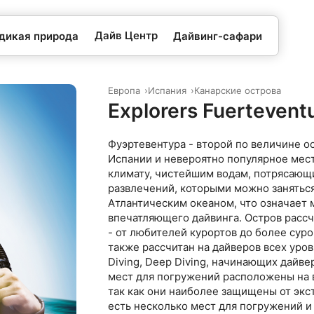
Дайв Центр
 дикая природа
Дайвинг-сафари
Европа
Испания
Канарские острова
Explorers Fuertevent
Фуэртевентура - второй по величине о
Испании и невероятно популярное мес
климату, чистейшим водам, потрясаю
развлечений, которыми можно заняться
Атлантическим океаном, что означает
впечатляющего дайвинга. Остров рассч
- от любителей курортов до более сур
также рассчитан на дайверов всех уров
Diving, Deep Diving, начинающих дайве
мест для погружений расположены на
так как они наиболее защищены от экс
есть несколько мест для погружений и