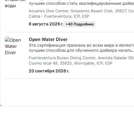
лучшим способом стать квалифицированным дайв
приключении, которое останется на всю жизнь.
Acuarios Dive Center, Sotavento Beach Club, 35627, Co
Сочетание индивидуального обучения и практичес
Calma - Fuerteventura, ICP, ESP
занятий гарантирует, что ты получишь навыки и опы
чтобы стать уверенным, безопасным дайвером. По
6 августа 2026 г.
+40 Подробнее
окончании курса ты получишь сертификат SSI Open
Diver.
Open Water Diver
Эта сертификация признана во всем мире и являет
лучшим способом для обученного дайвера начать
приключение, которое будет сопровождать тебя в
Fuerteventura Buceo Diving Center, Avenida Saladar S
жизнь. Сочетание индивидуальных занятий и
Cosmo local 49, 35625, Morrojable, ICP, ESP
практических тренировок гарантирует, что ты
приобретешь навыки и опыт уверенного в себе и
20 сентября 2026 г.
безопасного дайвера. По окончании курса ты пол
сертификат SSI Open Water Diver.