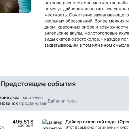
острове расположено множество дайв-
помогут дайверам испытать все самое 
местность. Сочетание захватывающего
скальных образований, более мелких 
дном, красочных рифов и возможности 
ангельские акулы, молотоголовые акул
виды скатов-хвостоколов, - каждое по
захватывающим в том или ином смысле
Предстоящие события
МОИ КУРСЫ
МОИ КУРСЫ
Дайвинг-туры
Новичок
Продвинутый
495,51 $
Дайвер открытой воды (Open
430,00 €
ся
Этот всемирно признанный курс