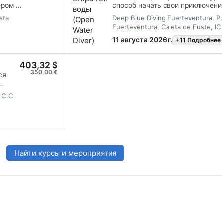
ером в
способ начать свои приключени
качестве сертифицированного 
sta
Deep Blue Diving Fuerteventura, P
ких
обучение сочетается с практич
Fuerteventura, Caleta de Fuste, IC
т,
чтобы ты приобрел навыки и оп
того, чтобы чувствовать себя 
11 августа 2026 г.
+11 Подробнее
 Water
комфортно. Ты получишь сертиф
Diver (дайвер открытой воды).
403,32 $
350,00 €
ся
сю
N C.C
учишь
Найти курсы и мероприятия