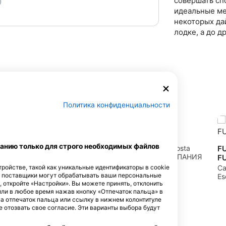
совершать сп
идеальные ме
некоторых да
лодке, а до д
Политика конфиденциальности
rteventura
Acuarios Dive Center
анию только для строго необходимых файлов
F
rteventura, Caleta
Sotavento Beach Club, 35627 Costa
НИЯ
Calma - Fuerteventura, ICP - ИСПАНИЯ
F
Ca
ройстве, такой как уникальные идентификаторы в cookie
е поставщики могут обрабатывать ваши персональные
Es
, откройте «Настройки». Вы можете принять, отклонить
или в любое время нажав кнопку «Отпечаток пальца» в
на отпечаток пальца или ссылку в нижнем колонтитуле
 отозвать свое согласие. Эти варианты выбора будут
ro Jable, ICP - ИСПАНИЯ