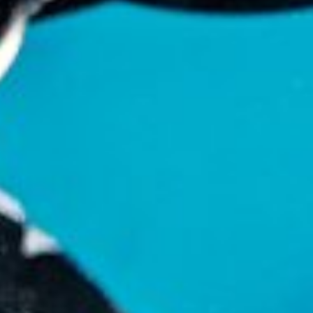
Использование профилей для выбора
персонализированной рекламы
Создание профилей для персонализации
контента
Использование профилей для выбора
персонализированного контента
Определение эффективности рекламы
Определение эффективности контента
Понимание аудитории с помощью
статистики или комбинации данных из
разных источников
Разработка и совершенствование сервисов
Использование ограниченных данных для
выбора контента