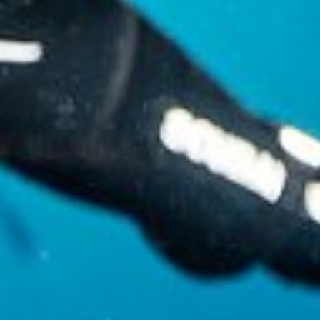
Специальные возможности IAB:
Использование точных данных геолокации
Идентификация устройств на основе
активно запрашиваемой информации
Цели обработки, не относящиеся к МВА:
Необходимо
Производительность
функциональная
реклама