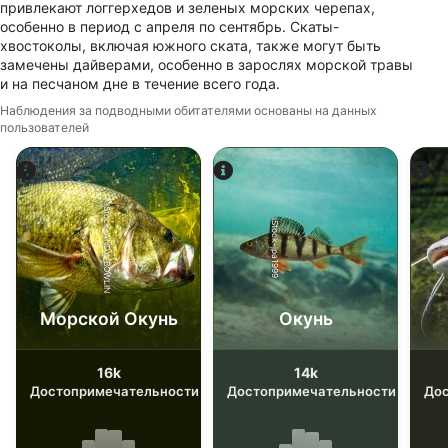
привлекают логгерхедов и зеленых морских черепах,
особенно в период с апреля по сентябрь. Скаты-
хвостоколы, включая южного ската, также могут быть
замечены дайверами, особенно в зарослях морской травы
и на песчаном дне в течение всего года.
Наблюдения за подводными обитателями основаны на данных
пользователей
iStock-ANDY_BOWLIN
iStock-jpa1999
Морской Окунь
Окунь
16k
14k
Достопримечательности
Достопримечательности
До