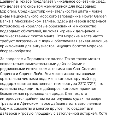
Дайвинг в Техасе предлагает уникальное сочетание сред,
что делает его скрытой жемчужиной для подводных
Explorers. Среди достопримечательностей штата - яркие
рифы Национального морского заповедника Flower Garden
Banks в Мексиканском заливе. Здесь дайверов встречают
потрясающие коралловые образования и множество
подводных обитателей, включая игривых дельфинов и
величественных скатов манта. Эти морские места часто
требуют погружения с лодки, обеспечивая захватывающие
приключения для энтузиастов, ищущих богатое морское
биоразнообразие.
За пределами Персидского залива Техас также может
похвастаться замечательными дайв-сайтами с
родниковыми источниками, такими как Сан-Соломон-
Спрингс и Спринг-Лейк. Эти места известны своими
кристально чистыми водами, в которых круглый год
поддерживается постоянная температура 22°C/72°F, что
идеально подходит для дайверов, которым нравится
безмятежная пресноводная среда. Для тех, кто
интересуется дайвингом на затонувших судах, на озере
Трэвис и в Афинском парке дайвинга есть затопленные
баржи, самолеты и многое другое, что создает для
дайверов игровую площадку с затопленной историей. Хотя