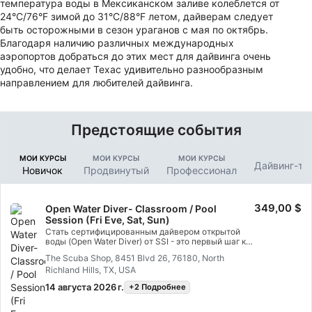
температура воды в Мексиканском заливе колеблется от
24°C/76°F зимой до 31°C/88°F летом, дайверам следует
быть осторожными в сезон ураганов с мая по октябрь.
Благодаря наличию различных международных
аэропортов добраться до этих мест для дайвинга очень
удобно, что делает Техас удивительно разнообразным
направлением для любителей дайвинга.
Предстоящие события
МОИ КУРСЫ
МОИ КУРСЫ
МОИ КУРСЫ
Дайвинг-ту
Новичок
Продвинутый
Профессионал
349,00 $
Open Water Diver- Classroom / Pool
Session (Fri Eve, Sat, Sun)
Стать сертифицированным дайвером открытой
воды (Open Water Diver) от SSI - это первый шаг к
открытию совершенно нового мира, который
The Scuba Shop, 8451 Blvd 26, 76180, North
можно исследовать под водой. Курс Open Water
Richland Hills, TX, USA
Diver (Open Water Diver) от SSI научит тебя
необходимым навыкам, необходимым для
14 августа 2026 г.
+2 Подробнее
безопасного погружения в открытой воде под
водой с напарником. Чтобы записаться на курс
Open Water Diver (Open Water Diver) от SSI, тебе