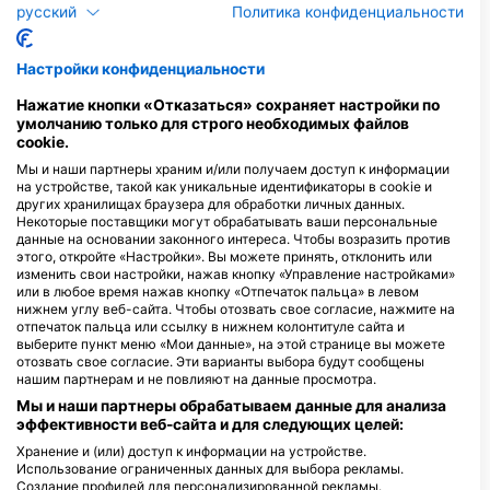
погружения на затонувшие суда, которое позволяет
русский
Политика конфиденциальности
дайверам заглянуть в морскую историю.
Для тех, кто ищет уникальных впечатлений, ночные
Настройки конфиденциальности
погружения в пресноводных озерах Техаса предлагают
встречи с ночными пресноводными существами. Дайверы
Нажатие кнопки «Отказаться» сохраняет настройки по
могут наслаждаться балансом берегового и лодочного
умолчанию только для строго необходимых файлов
cookie.
дайвинга; однако лайваборды встречаются реже, поэтому
более популярны варианты с берегом и дневными
Мы и наши партнеры храним и/или получаем доступ к информации
лодками. Независимо от того, интересуют ли тебя
на устройстве, такой как уникальные идентификаторы в cookie и
других хранилищах браузера для обработки личных данных.
затонувшие корабли или спокойствие ночного погружения,
Некоторые поставщики могут обрабатывать ваши персональные
Техас предоставляет разнообразные возможности для
данные на основании законного интереса. Чтобы возразить против
дайверов любого уровня.
этого, откройте «Настройки». Вы можете принять, отклонить или
изменить свои настройки, нажав кнопку «Управление настройками»
или в любое время нажав кнопку «Отпечаток пальца» в левом
Дайвинг-центры
нижнем углу веб-сайта. Чтобы отозвать свое согласие, нажмите на
отпечаток пальца или ссылку в нижнем колонтитуле сайта и
выберите пункт меню «Мои данные», на этой странице вы можете
T
отозвать свое согласие. Эти варианты выбора будут сообщены
M
Woodlands Dive Center
нашим партнерам и не повлияют на данные просмотра.
3
25701 Interstate 45 North, 77380
Мы и наши партнеры обрабатываем данные для анализа
L
Spring, TX - СОЕДИНЕННЫЕ
эффективности веб-сайта и для следующих целей:
ШТАТЫ
Хранение и (или) доступ к информации на устройстве.
Использование ограниченных данных для выбора рекламы.
Создание профилей для персонализированной рекламы.