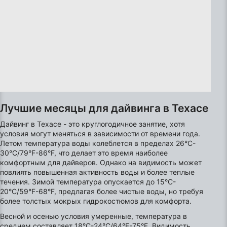
выбора контента
Специальные возможности IAB:
Использование точных данных геолокации
Идентификация устройств на основе
активно запрашиваемой информации
Цели обработки, не относящиеся к МВА:
Необходимо
Лучшие месяцы для дайвинга в Техасе
Производительность
Дайвинг в Техасе - это круглогодичное занятие, хотя
условия могут меняться в зависимости от времени года.
функциональная
Летом температура воды колеблется в пределах 26°C-
30°C/79°F-86°F, что делает это время наиболее
реклама
комфортным для дайверов. Однако на видимость может
повлиять повышенная активность воды и более теплые
течения. Зимой температура опускается до 15°C-
20°C/59°F-68°F, предлагая более чистые воды, но требуя
более толстых мокрых гидрокостюмов для комфорта.
Весной и осенью условия умеренные, температура в
среднем составляет 18°C-24°C/64°F-75°F. Видимость