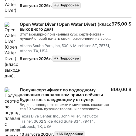
приобрел навыки и опыт, необходимые для того,
8 августа 2026 г.
+8 Подробнее
чтобы чувствовать себя под водой по-
настоящему комфортно. Ты получишь сертификат
SSI Open Water Diver (дайвер открытой воды).
Позвони нам по телефону (806) 393-0798, чтобы
675,00 $
запланировать начало твоего приключения.
Open Water Diver (Open Water Diver) (класс
выходного дня).
Этот всемирно признанный курс сертификата -
лучший способ начать свои приключения на всю
жизнь в качестве сертифицированного дайвера.
Athens Scuba Park, Inc, 500 N Murchison ST, 75751,
Индивидуальное обучение сочетается с
Athens, TX, USA
практическими занятиями в воде, чтобы ты
приобрел навыки и опыт, необходимые для того,
8 августа 2026 г.
+7 Подробнее
чтобы чувствовать себя под водой по-настоящему
комфортно. Ты получишь сертификат SSI Open
Water Diver (дайвер открытой воды).
600,00 $
Получи сертификат по подводному
плаванию с аквалангом прямо сейчас и
будь готов к следующему отпуску.
Видишь подводные снимки и мечтаешь оказаться
там? Хочешь путешествовать и переживать
новые приключения? Получение сертификата
Texas Dive Center, Inc., John Miller, Instructor
дайвера — это первый шаг в путешествии,
Trainer, 3602 Slide Road Suite B34, 79414,
которое навсегда изменит твое восприятие мира.
Ты будешь исследовать чудеса подводного мира,
Lubbock, TX, USA
где царит невесомость, общаться с
10 августа 2026 г.
+65 Подробнее
удивительными подводными обитателями и