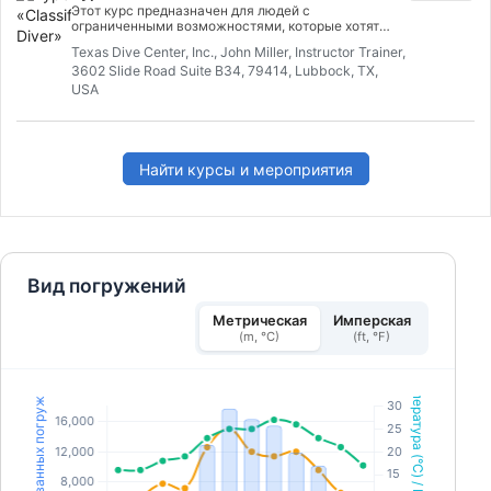
всё начинается. Начни уже сегодня!
магазине и получить скидку 10%. Остальное
Этот курс предназначен для людей с
необходимое снаряжение мы предоставим тебе.
ограниченными возможностями, которые хотят
научиться дайвингу с аквалангом.
Texas Dive Center, Inc., John Miller, Instructor Trainer,
3602 Slide Road Suite B34, 79414, Lubbock, TX,
USA
Найти курсы и мероприятия
Вид погружений
Метрическая
Имперская
(m, °C)
(ft, °F)