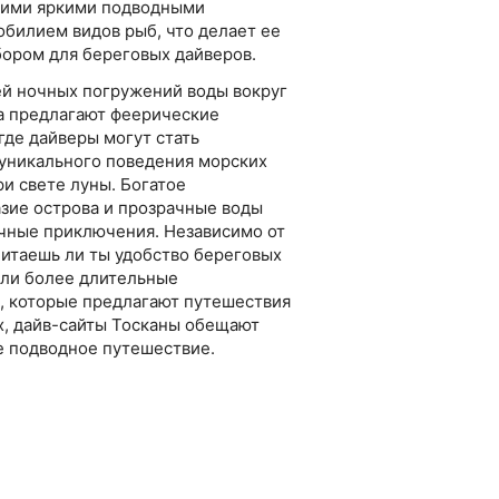
оими яркими подводными
обилием видов рыб, что делает ее
ором для береговых дайверов.
й ночных погружений воды вокруг
а предлагают феерические
где дайверы могут стать
уникального поведения морских
ри свете луны. Богатое
зие острова и прозрачные воды
чные приключения. Независимо от
читаешь ли ты удобство береговых
ли более длительные
, которые предлагают путешествия
х, дайв-сайты Тосканы обещают
 подводное путешествие.