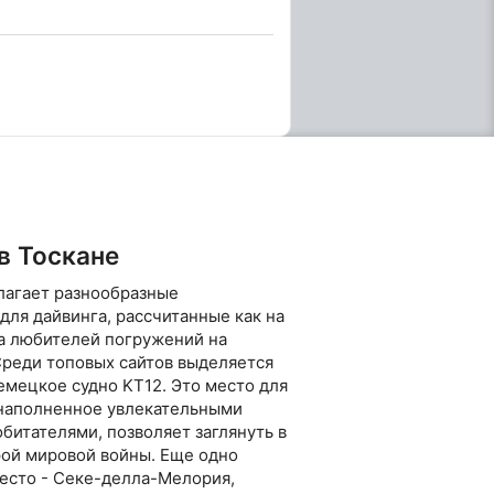
ьо и Изола-ди-Джаннутри
раняемый наземный парк и
инающихся мест для
 вертикальными стенами,
и колониями красных
вшие корабли, такие как
встречи с пелагическими
амберджек и тунец, а
 теплый сезон. Поездка
ки, дайв-гида, баллоны и
с напитками и закусками.
цированных дайверов, так
аться в плавании в ластах
в Тоскане
роприятие идеально
т сертификат Open Water
лагает разнообразные
исследовать одни из
для дайвинга, рассчитанные как на
о моря. Даты планируются
 на любителей погружений на
с подтверждением участия
ции: Стефано -
Среди топовых сайтов выделяется
are.it
емецкое судно KT12. Это место для
наполненное увлекательными
битателями, позволяет заглянуть в
ой мировой войны. Еще одно
есто - Секе-делла-Мелория,