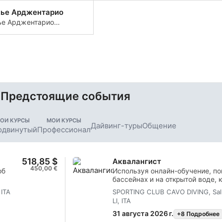
апрайя
для исследования
ье Арджентарио
дайверами.
е Арджентарио
себе может
ть множество
 возможностей
нга.
Предстоящие события
ОИ КУРСЫ
МОИ КУРСЫ
Дайвинг-туры
Общение
одвинутый
Профессионал
518,85 $
Аквалангист
450,00 €
об
Используя онлайн-обучение, по
бассейнах и на открытой воде, к
учение
отличная основа для того, чтоб
 ITA
SPORTING CLUB CAVO DIVING, Salita
обы ты
надежным дайвером. Ты научиш
LI, ITA
ь себя
для погружения в открытой воде
с профессионалом SSI. Благода
31 августа 2026 г.
+8 Подробнее
пройдешь почти половину обуч