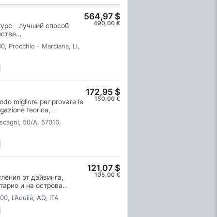
 сможешь легко перейти
564,97 $
ойти только оставшиеся
490,00 €
ия в замкнутом бассейне,
курс - лучший способ
ружения в открытой воде.
естве
Индивидуальное
30, Procchio - Marciana, LI,
ескими занятиями в воде,
ыт, позволяющие
-настоящему комфортно.
SI Open Water Diver.
172,95 $
150,00 €
odo migliore per provare le
egazione teorica,
n mare. Attrezzatura
cagni, 50/A, 57016,
121,07 $
105,00 €
ления от дайвинга,
арио и на острова
та Порто-Эрколе (ГР) мы
00, L’Aquila, AQ, ITA
посвященный
рского дна Монте-