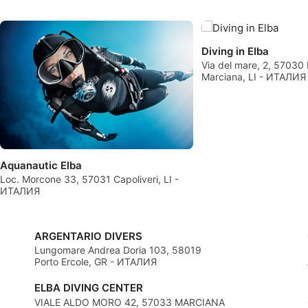
Создание профилей для персонализации контента
Использование профилей для выбора персонализированног
Diving in Elba
Определение эффективности рекламы
Via del mare, 2, 57030 
Marciana, LI - ИТАЛИЯ
Определение эффективности контента
Понимание аудитории с помощью статистики или комбинац
источников
Разработка и совершенствование сервисов
Aquanautic Elba
Loc. Morcone 33, 57031 Capoliveri, LI -
Использование ограниченных данных для выбора контента
ИТАЛИЯ
Специальные возможности IAB:
Использование точных данных геолокации
ARGENTARIO DIVERS
Lungomare Andrea Doria 103, 58019
Идентификация устройств на основе активно запрашивае
Porto Ercole, GR - ИТАЛИЯ
Цели обработки, не относящиеся к МВА:
ELBA DIVING CENTER
VIALE ALDO MORO 42, 57033 MARCIANA
Необходимо