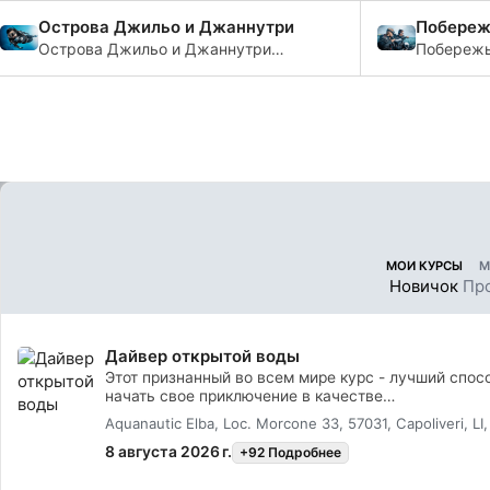
богат
остров К
Острова Джильо и Джаннутри
Побереж
Острова Джильо и Джаннутри
Побережь
предлагают возможность
само по 
увидеть нетронутое
предложи
биоразнообразие, поскольку
отличных
единственным разрешенным
для дайви
видом деятельности в этом
месте является дайвинг.
МОИ КУРСЫ
М
Новичок
Пр
Дайвер открытой воды
Этот признанный во всем мире курс - лучший спос
начать свое приключение в качестве
сертифицированного дайвера. Индивидуальное об
Aquanautic Elba, Loc. Morcone 33, 57031, Capoliveri, LI,
сочетается с практическими занятиями в воде, чт
приобрел навыки и опыт, позволяющие чувствоват
8 августа 2026 г.
+92 Подробнее
под водой по-настоящему комфортно. Затем ты
получишь сертификат SSI Open Water Diver.