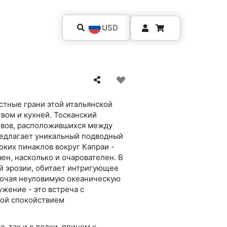
USD
стные грани этой итальянской
вом и кухней. Тосканский
овов, расположившихся между
редлагает уникальный подводный
оких пинаклов вокруг Капраи -
ен, насколько и очарователен. В
й эрозии, обитает интригующее
лючая неуловимую океаническую
жение - это встреча с
ной спокойствием
, так и с лодки, причем к