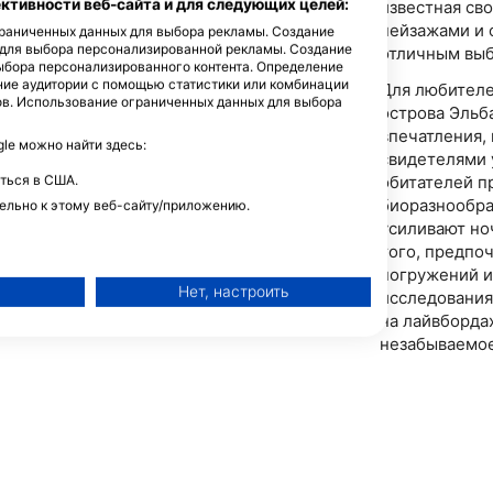
тивности веб-сайта и для следующих целей:
известная св
пейзажами и 
ограниченных данных для выбора рекламы. Создание
 для выбора персонализированной рекламы. Создание
отличным выб
ыбора персонализированного контента. Определение
ние аудитории с помощью статистики или комбинации
Для любителе
ов. Использование ограниченных данных для выбора
острова Эльб
впечатления, 
e можно найти здесь:
свидетелями 
обитателей п
ться в США.
биоразнообра
ельно к этому веб-сайту/приложению.
усиливают но
того, предпо
погружений и
Нет, настроить
исследования
на лайвборда
незабываемое
й рекламы