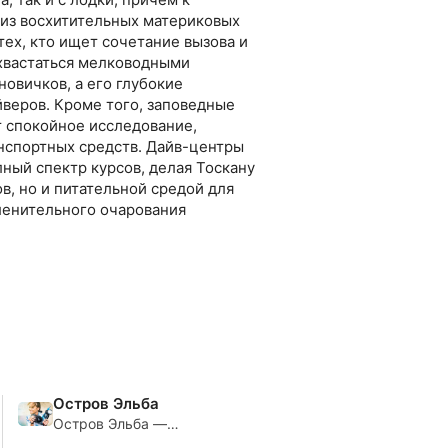
из восхитительных материковых
тех, кто ищет сочетание вызова и
хвастаться мелководными
овичков, а его глубокие
йверов. Кроме того, заповедные
 спокойное исследование,
нспортных средств. Дайв-центры
лный спектр курсов, делая Тоскану
в, но и питательной средой для
пленительного очарования
Остров Эльба
Остров Эльба —
прекрасное