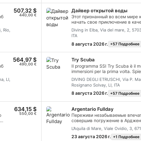
сертификата Open Water Diver и
507,32 $
Дайвер открытой воды
на этот уровень. Тебе нужно пр
440,00 €
академические занятия и занят
об
Этот признанный во всем мире 
а также два тренировочных пог
начать свое приключение в кач
учение
сертифицированного дайвера. 
 Rio,
Diving in Elba, Via del mare, 2, 570
обы ты
обучение сочетается с практич
ITA
ь себя
чтобы ты приобрел навыки и оп
чувствовать себя под водой по
8 августа 2026 г.
+57 Подробнее
Затем ты получишь сертификат S
564,97 $
Try Scuba
490,00 €
об
Il programma SSI Try Scuba è il m
immersioni per la prima volta. Spi
immersione in acque confinate e i
a, LI,
DIVING DEGLI ETRUSCHI, Via P. Mas
 воде,
interamente fornita da noi.
Rosignano Solvay, LI, ITA
ртно.
8 августа 2026 г.
+57 Подробнее
r.
634,15 $
Argentario Fullday
550,00 €
o
Переживи незабываемые впечат
совершив погружение в Арджент
ato con
Тосканского архипелага. Из пор
L’Aquila di Mare, Viale Ovidio, 3, 671
e tu
отправимся на лодке на день, 
исследованию характерного мо
23 августа 2026 г.
+1 Подробнее