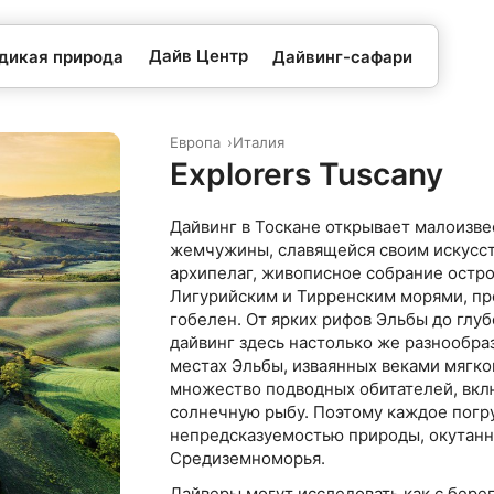
Дайв Центр
 дикая природа
Дайвинг-сафари
Европа
Италия
Explorers Tuscany
Дайвинг в Тоскане открывает малоизве
жемчужины, славящейся своим искусст
архипелаг, живописное собрание остр
Лигурийским и Тирренским морями, п
гобелен. От ярких рифов Эльбы до глуб
дайвинг здесь настолько же разнообраз
местах Эльбы, изваянных веками мягко
множество подводных обитателей, вк
солнечную рыбу. Поэтому каждое погру
непредсказуемостью природы, окутан
Средиземноморья.
Дайверы могут исследовать как с берега