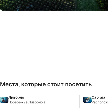
© iStock/FilippoBacci
Места, которые стоит посетить
Ливорно
Capraia
Побережье Ливорно в
Располож
итальянском регионе Тоскана
Тосканск