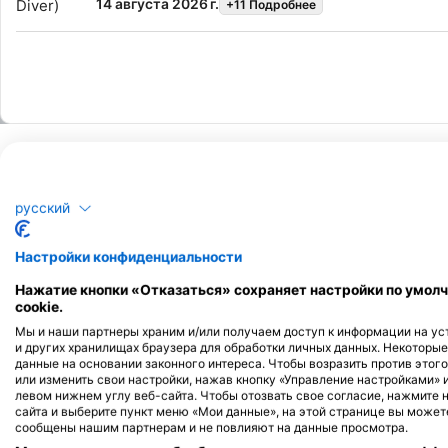
veramente a tuo agio sott'acqua. Получи сертификат
14 августа 2026 г.
+11 Подробнее
Open Water Diver (Open Water Diver). Immersioni da
gommone e attrezzatura interamente fornita da noi.
русский
Настройки конфиденциальности
Вид погружений
Нажатие кнопки «Отказаться» сохраняет настройки по умолч
cookie.
Мы и наши партнеры храним и/или получаем доступ к информации на уст
и других хранилищах браузера для обработки личных данных. Некоторы
данные на основании законного интереса. Чтобы возразить против этого
или изменить свои настройки, нажав кнопку «Управление настройками» 
левом нижнем углу веб-сайта. Чтобы отозвать свое согласие, нажмите 
сайта и выберите пункт меню «Мои данные», на этой странице вы можете
сообщены нашим партнерам и не повлияют на данные просмотра.