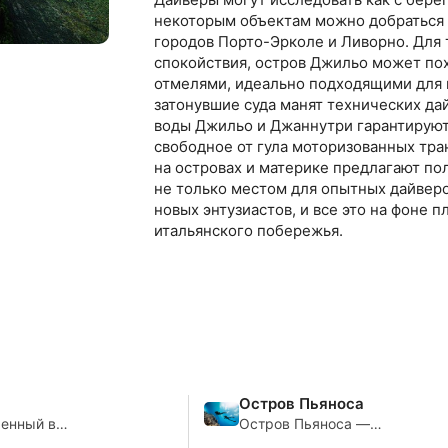
некоторым объектам можно добраться 
городов Порто-Эрколе и Ливорно. Для 
спокойствия, остров Джильо может по
отмелями, идеально подходящими для н
затонувшие суда манят технических да
воды Джильо и Джаннутри гарантируют
свободное от гула моторизованных тра
на островах и материке предлагают по
не только местом для опытных дайверо
новых энтузиастов, и все это на фоне 
итальянского побережья.
Остров Пьяноса
енный в
Остров Пьяноса —
ом архипелаге
уникальное место