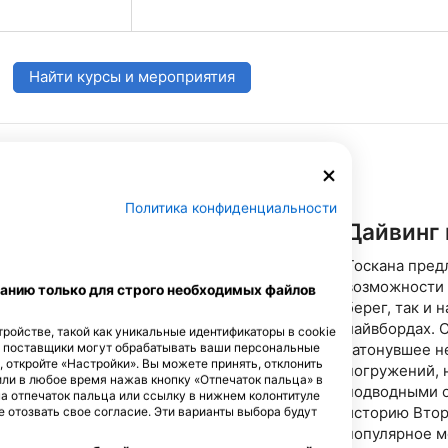
 SSI
Арджентарио, Изола-дель-Джил
- территорий, включенных в ох
входящих в число самых запом
дайвинга в Средиземноморье. Во время погружений тебя
ждут захватывающие пейзажи с
Найти курсы и мероприятия
богатыми горгониями, губками 
кораллов, увлекательные затону
Anna Bianca и Nasim, и частые 
видами, такими как барракуда, 
также проходы морской фауны в
включает два погружения с лод
балласт, а также обед на борту 
Сбор рассчитан как на сертифи
Политика конфиденциальности
и на тех, кто хочет попрактиков
Дайвинг 
в кристально чистых водах. Ме
подходит для тех, кто уже имее
Метрическая
Имперская
Тоскана пред
Diver (или эквивалент) и хочет 
(m, °C)
(ft, °F)
возможности 
анию только для строго необходимых файлов
лучших дайв-сайтов Тирренског
берег, так и
каждый год с весны по осень, 
в указанные сроки.Для информа
лайвбордах. 
ройстве, такой как уникальные идентификаторы в cookie
3331321563 - stefano@laquiladim
е поставщики могут обрабатывать ваши персональные
затонувшее н
, откройте «Настройки». Вы можете принять, отклонить
погружений, 
или в любое время нажав кнопку «Отпечаток пальца» в
подводными о
на отпечаток пальца или ссылку в нижнем колонтитуле
историю Втор
 отозвать свое согласие. Эти варианты выбора будут
популярное м