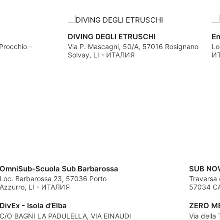
о контента
DIVING DEGLI ETRUSCHI
En
Procchio -
Via P. Mascagni, 50/A, 57016 Rosignano
Lo
Solvay, LI - ИТАЛИЯ
И
ии данных из разных
OmniSub-Scuola Sub Barbarossa
SUB NO
Loc. Barbarossa 23, 57036 Porto
Traversa 
мой информации
Azzurro, LI - ИТАЛИЯ
57034 CA
DivEx - Isola d’Elba
ZERO M
C/O BAGNI LA PADULELLA, VIA EINAUDI
Via della