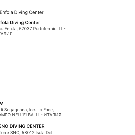
fola Diving Center
c. Enfola, 57037 Portoferraio, LI -
ТАЛИЯ
W
di Segagnana, loc. La Foce,
MPO NELL’ELBA, LI - ИТАЛИЯ
ENO DIVING CENTER
 Torre SNC, 58012 Isola Del