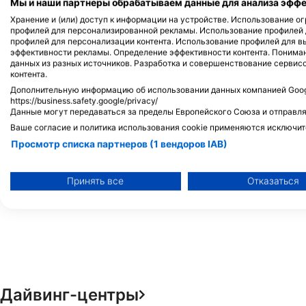
Мы и наши партнеры обрабатываем данные для анализа эффек
Хранение и (или) доступ к информации на устройстве. Использование 
профилей для персонализированной рекламы. Использование профилей
профилей для персонализации контента. Использование профилей для в
эффективности рекламы. Определение эффективности контента. Понима
данных из разных источников. Разработка и совершенствование сервис
контента.
Дополнительную информацию об использовании данных компанией Googl
https://business.safety.google/privacy/
Данные могут передаваться за пределы Европейского Союза и отправля
Ваше согласие и политика использования cookie применяются исключит
Просмотр списка партнеров (1 вендоров IAB)
Мы используем ваши данные для следующих целей:
Цели обработки ОВД:
Принять все
Отказаться
Хранение и (или) доступ к информации на устройстве
Использование ограниченных данных для выбора рекламы
Создание профилей для персонализированной рекламы
Использование профилей для выбора персонализированно
Дайвинг-центры