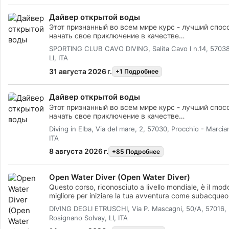
Дайвер открытой воды
Этот признанный во всем мире курс - лучший спос
начать свое приключение в качестве
сертифицированного дайвера. Индивидуальное об
SPORTING CLUB CAVO DIVING, Salita Cavo I n.14, 57038,
сочетается с практическими занятиями в воде, чт
LI, ITA
приобрел навыки и опыт, позволяющие чувствоват
под водой по-настоящему комфортно. Затем ты
31 августа 2026 г.
+1 Подробнее
получишь сертификат SSI Open Water Diver.
Дайвер открытой воды
Этот признанный во всем мире курс - лучший спос
начать свое приключение в качестве
сертифицированного дайвера. Индивидуальное
Diving in Elba, Via del mare, 2, 57030, Procchio - Marcian
обучение сочетается с практическими занятиями в
ITA
чтобы ты приобрел навыки и опыт, позволяющие
чувствовать себя под водой по-настоящему комфо
8 августа 2026 г.
+85 Подробнее
Затем ты получишь сертификат SSI Open Water Dive
Open Water Diver (Open Water Diver)
Questo corso, riconosciuto a livello mondiale, è il mod
migliore per iniziare la tua avventura come subacqueo
certificato. L'addestramento personalizzato è combin
DIVING DEGLI ETRUSCHI, Via P. Mascagni, 50/A, 57016,
sessioni di pratica in acqua, allo scopo di garantire ch
Rosignano Solvay, LI, ITA
abbia le abilità e l'esperienza necessarie per essere