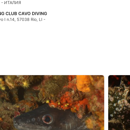
GR - ИТАЛИЯ
NG CLUB CAVO DIVING
o I n.14, 57038 Rio, LI -