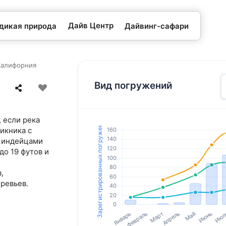
Дайв Центр
 дикая природа
Дайвинг-сафари
Калифорния
Вид погружений
, если река
пикника с
и индейцами
о 19 футов и
,
ревьев.