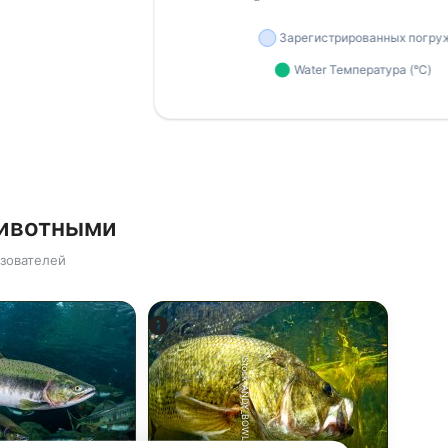
животными
зователей
iStock-ANDY_BOWLIN