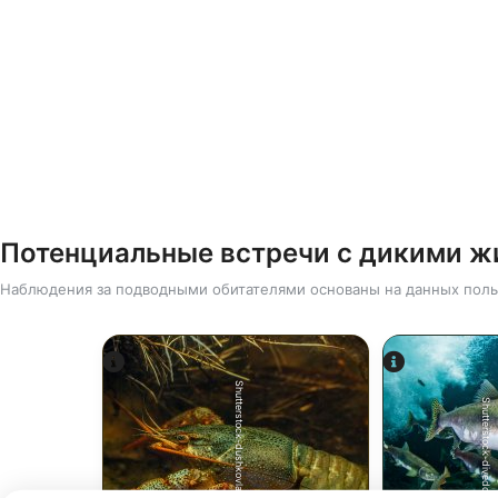
Потенциальные встречи с дикими 
Наблюдения за подводными обитателями основаны на данных поль
Shutterstock-dushkovladimir
Shutterstock-divedog