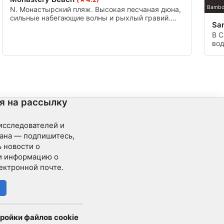
Bamboo
N. Монастырский пляж. Высокая песчаная дюна,
сильные набегающие волны и рыхлый гравий.
Sa
Войдите с северной стороны, держитесь внешней
стороны намывной скалы, следуйте за контуром
В С
ламинарии и погрузитесь в воду на глубину около
вод
30-40 футов. Возьмите курс на 350 градусов и
удо
приплывите к началу траншеи. Следуйте за
в н
контурной линией на любой глубине.
мно
я на рассылку
 исследователей и
ана — подпишитесь,
 новости о
и информацию о
ектронной почте.
ройки файлов cookie