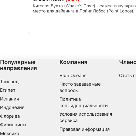
Китовая Бухта (Whaler's Cove) - самое популярно
Понимание аудитории с помощью статистики или комбинац
место для дайвинга в Пойнт Лобос (Point Lobos),
источников
предлагающее невероятно богатые и нетронуты
стены, башенки и ламинарные леса. Сама бухта
Разработка и совершенствование сервисов
имеет глубину всего около 30 футов, что делает
ее отличным местом для подводного плавания и
начинающих дайверов.
Использование ограниченных данных для выбора контента
Специальные возможности IAB:
Использование точных данных геолокации
Популярные
Компания
Членс
направления
Идентификация устройств на основе активно запрашивае
Blue Oceans
Стать 
Цели обработки, не относящиеся к МВА:
Таиланд
Часто задаваемые
Необходимо
Египет
вопросы
Испания
Политика
Производительность
конфиденциальности
Индонезия
функциональная
Условия использования
Флорида
сервиса
Филиппины
реклама
Правовая информация
Мексика