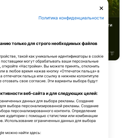
орель
Морской Окунь
Политика конфиденциальности
6
имечательности
Достопримечательности
анию только для строго необходимых файлов
J
J
A
S
O
N
D
J
F
M
A
M
J
J
A
S
O
N
D
ройстве, такой как уникальные идентификаторы в cookie
е поставщики могут обрабатывать ваши персональные
, откройте «Настройки». Вы можете принять, отклонить
или в любое время нажав кнопку «Отпечаток пальца» в
на отпечаток пальца или ссылку в нижнем колонтитуле
 отозвать свое согласие. Эти варианты выбора будут
тивности веб-сайта и для следующих целей:
дайв-сайт
ограниченных данных для выбора рекламы. Создание
 для выбора персонализированной рекламы. Создание
ыбора персонализированного контента. Определение
ние аудитории с помощью статистики или комбинации
ов. Использование ограниченных данных для выбора
e можно найти здесь: