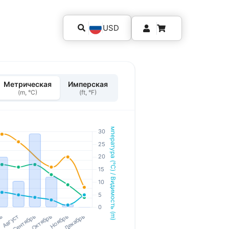
USD
Метрическая
Имперская
(m, °C)
(ft, °F)