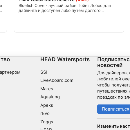
е
Bluefish Cove - лучший район Пойнт Лобос для
ии данных из разных
дайвинга и доступен либо путем долгого
е
плавания с рампы за углом в бухту, либо надеясь
на раз в месяц чартер лодки, которая возьмет
дайверов прямо к бухте для дайвинга.
тво
HEAD Watersports
Подписатьс
новостей
мой информации
партнером
SSI
Для дайверов,
любителей оке
LiveAboard.com
чтобы получать
Mares
путешествиях 
Aqualung
поездках по эл
Apeks
Подписаться
rEvo
Zoggs
Изменить наст
HEAD