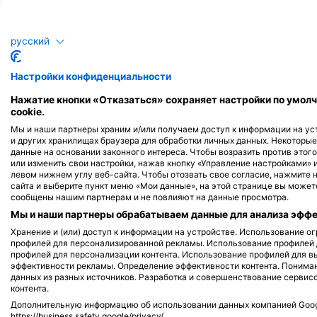
Рак речной
Ф
русский
144
87
Достопримечательности
Достопр
Настройки конфиденциальности
Нажатие кнопки «Отказаться» сохраняет настройки по умолч
cookie.
J
F
M
A
M
J
J
A
S
O
N
D
J
F
M
A
M
Мы и наши партнеры храним и/или получаем доступ к информации на уст
и других хранилищах браузера для обработки личных данных. Некоторы
данные на основании законного интереса. Чтобы возразить против этого
или изменить свои настройки, нажав кнопку «Управление настройками» 
левом нижнем углу веб-сайта. Чтобы отозвать свое согласие, нажмите 
сайта и выберите пункт меню «Мои данные», на этой странице вы можете
сообщены нашим партнерам и не повлияют на данные просмотра.
Мы и наши партнеры обрабатываем данные для анализа эффек
Дайв-центры, обслуживающие этот 
Хранение и (или) доступ к информации на устройстве. Использование 
профилей для персонализированной рекламы. Использование профилей
профилей для персонализации контента. Использование профилей для в
эффективности рекламы. Определение эффективности контента. Понима
данных из разных источников. Разработка и совершенствование сервис
Dolphin Swim School, Inc.
контента.
1530 El Camino Ave, 95815 Sacramento,
Дополнительную информацию об использовании данных компанией Googl
CA - СОЕДИНЕННЫЕ ШТАТЫ
https://business.safety.google/privacy/