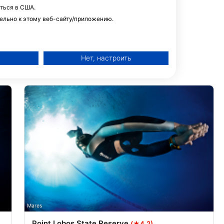
ться в США.
ельно к этому веб-сайту/приложению.
Нет, настроить
й рекламы
о контента
Mares
Point Lobos State Reserve
(★4.2)