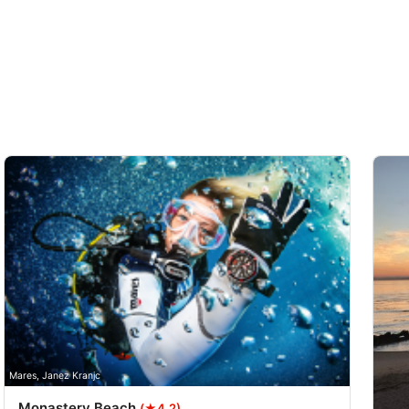
Mares, Janez Kranjc
Monastery Beach
(★4.2)