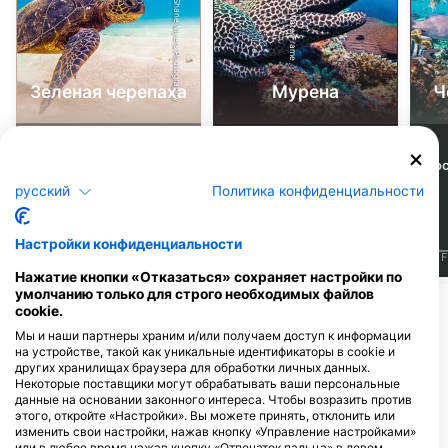
Shutterstock-Shane Myers Photography
Alamy-WaterFrame
Зеленая черепаха
Мурена
Ч
376
195
Достопримечательности
Достопримечательности
До
русский
Политика конфиденциальности
Настройки конфиденциальности
J
F
M
A
M
J
J
A
S
O
N
D
J
F
M
A
M
J
J
A
S
O
N
D
J
F
Нажатие кнопки «Отказаться» сохраняет настройки по
умолчанию только для строго необходимых файлов
Показать больше животных
cookie.
Мы и наши партнеры храним и/или получаем доступ к информации
на устройстве, такой как уникальные идентификаторы в cookie и
Дайв-центры, обслуживающие этот
других хранилищах браузера для обработки личных данных.
дайв-сайт
Некоторые поставщики могут обрабатывать ваши персональные
данные на основании законного интереса. Чтобы возразить против
этого, откройте «Настройки». Вы можете принять, отклонить или
изменить свои настройки, нажав кнопку «Управление настройками»
или в любое время нажав кнопку «Отпечаток пальца» в левом