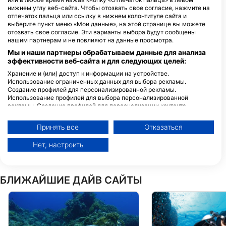
LA TORTUE DIVE CENTER
нижнем углу веб-сайта. Чтобы отозвать свое согласие, нажмите на
Masaplod Norte, dauin, 6217 Dauin,
Silver Reef Dive Resort Dauin,
отпечаток пальца или ссылку в нижнем колонтитуле сайта и
Negros - ФИЛИППИНЫ
Silver Reef Dive Resort
выберите пункт меню «Мои данные», на этой странице вы можете
KM 21 National Highway, 6217
отозвать свое согласие. Эти варианты выбора будут сообщены
Dauin, Negros - ФИЛИППИНЫ
нашим партнерам и не повлияют на данные просмотра.
Мы и наши партнеры обрабатываем данные для анализа
эффективности веб-сайта и для следующих целей:
KIM’S DIVE REORT
Хранение и (или) доступ к информации на устройстве.
Masaplud, 6217 Dauin,
Negros - ФИЛИППИНЫ
Использование ограниченных данных для выбора рекламы.
Создание профилей для персонализированной рекламы.
Использование профилей для выбора персонализированной
рекламы. Создание профилей для персонализации контента.
Использование профилей для выбора персонализированного
контента. Определение эффективности рекламы. Определение
Принять все
Отказаться
эффективности контента. Понимание аудитории с помощью
статистики или комбинации данных из разных источников.
Нет, настроить
Разработка и совершенствование сервисов. Использование
ограниченных данных для выбора контента.
Дополнительную информацию об использовании данных компанией
Google можно найти здесь: https://business.safety.google/privacy/
БЛИЖАЙШИЕ ДАЙВ САЙТЫ
Данные могут передаваться за пределы Европейского Союза и
отправляться в США.
Ваше согласие и политика использования cookie применяются
исключительно к этому веб-сайту/приложению.
Просмотр списка партнеров (1 вендоров IAB)