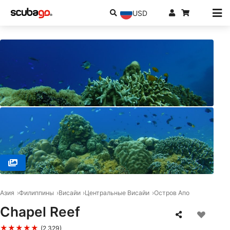
USD
© Hans E. (#3545391)
Азия
Филиппины
Висайи
Центральные Висайи
Остров Апо
Chapel Reef
★★★★★
(2,329)