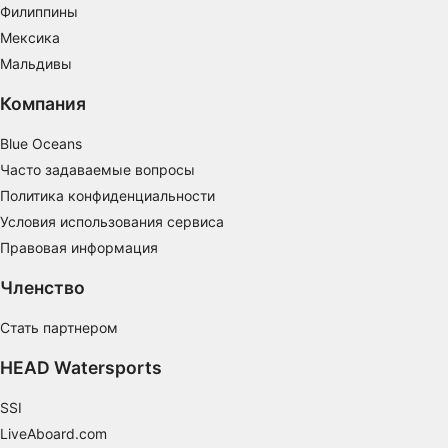
Филиппины
Определение эффективности контента
Мексика
Понимание аудитории с помощью
Мальдивы
статистики или комбинации данных из
разных источников
Компания
Разработка и совершенствование сервисов
Blue Oceans
Использование ограниченных данных для
Часто задаваемые вопросы
выбора контента
Политика конфиденциальности
Специальные возможности IAB:
Условия использования сервиса
Правовая информация
Использование точных данных геолокации
Членство
Идентификация устройств на основе
активно запрашиваемой информации
Стать партнером
Цели обработки, не относящиеся к МВА:
HEAD Watersports
Необходимо
SSI
Производительность
LiveAboard.com