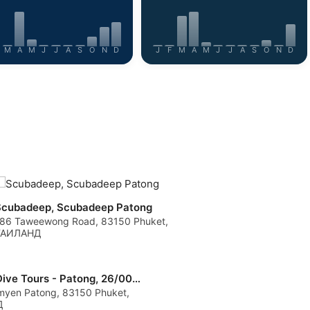
M
A
M
J
J
A
S
O
N
D
J
F
M
A
M
J
J
A
S
O
N
D
Scubadeep, Scubadeep Patong
86 Taweewong Road, 83150 Phuket,
ТАИЛАНД
Phuket Dive Tours - Patong, 26/00798/CCQ.
Д