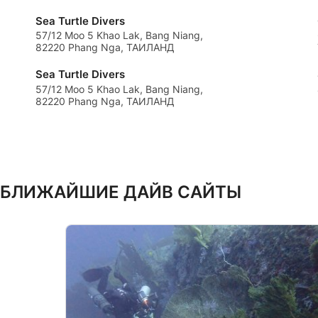
Определение эффективности рекламы
Sea Turtle Divers
57/12 Moo 5 Khao Lak, Bang Niang,
Определение эффективности контента
82220 Phang Nga, ТАИЛАНД
Понимание аудитории с помощью статистики или комбинац
Sea Turtle Divers
источников
57/12 Moo 5 Khao Lak, Bang Niang,
82220 Phang Nga, ТАИЛАНД
Разработка и совершенствование сервисов
Использование ограниченных данных для выбора контента
Специальные возможности IAB:
Использование точных данных геолокации
БЛИЖАЙШИЕ ДАЙВ САЙТЫ
Идентификация устройств на основе активно запрашивае
Цели обработки, не относящиеся к МВА:
Необходимо
Производительность
функциональная