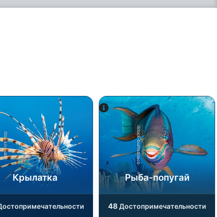
iStock-burnsboxco
iStock/cinoby
Крылатка
Рыба-попугай
48
остопримечательности
Достопримечательности