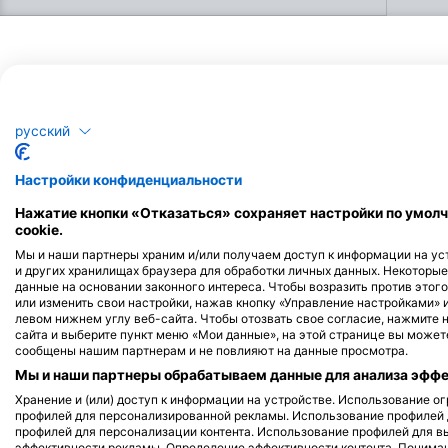
дайвера. Индивидуальное
обучение сочетается с
практическими занятиями в
воде, чтобы ты приобрел
навыки и опыт, необходимые
для того, чтобы чувствовать
себя под водой по-настоящему
Потенциальные встречи с дикими 
комфортно. Ты получишь
русский
сертификат SSI Open Water
Наблюдения за подводными обитателями основаны на данных поль
Diver (дайвер открытой воды).
Настройки конфиденциальности
Нажатие кнопки «Отказаться» сохраняет настройки по умолч
cookie.
Alamy/R
Мы и наши партнеры храним и/или получаем доступ к информации на уст
Alamy-WaterFrame
и других хранилищах браузера для обработки личных данных. Некоторы
данные на основании законного интереса. Чтобы возразить против этого
или изменить свои настройки, нажав кнопку «Управление настройками» 
левом нижнем углу веб-сайта. Чтобы отозвать свое согласие, нажмите 
сайта и выберите пункт меню «Мои данные», на этой странице вы можете
сообщены нашим партнерам и не повлияют на данные просмотра.
Мурена
Ос
Мы и наши партнеры обрабатываем данные для анализа эффек
Хранение и (или) доступ к информации на устройстве. Использование 
профилей для персонализированной рекламы. Использование профилей
112
14
Достопримечательности
Достопр
профилей для персонализации контента. Использование профилей для в
эффективности рекламы. Определение эффективности контента. Понима