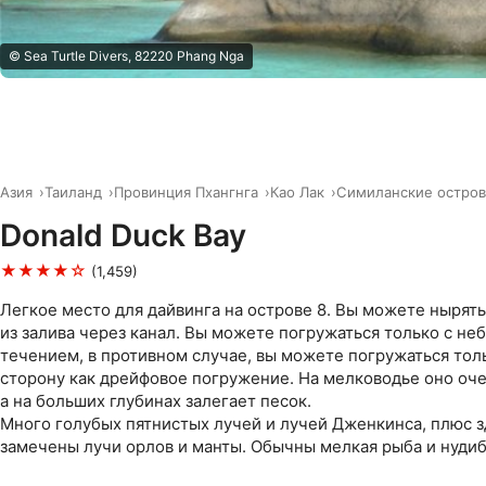
© Sea Turtle Divers, 82220 Phang Nga
Азия
Таиланд
Провинция Пхангнга
Као Лак
Симиланские остров
Donald Duck Bay
★★★★☆
(1,459)
Легкое место для дайвинга на острове 8. Вы можете нырять
из залива через канал. Вы можете погружаться только с н
течением, в противном случае, вы можете погружаться толь
сторону как дрейфовое погружение. На мелководье оно оче
а на больших глубинах залегает песок.
Много голубых пятнистых лучей и лучей Дженкинса, плюс 
замечены лучи орлов и манты. Обычны мелкая рыба и нудиб