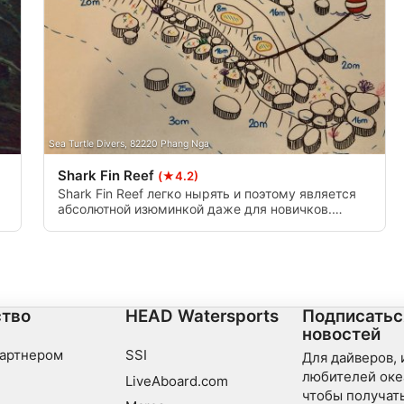
Sea Turtle Divers, 82220 Phang Nga
Shark Fin Reef
(★4.2)
Shark Fin Reef легко нырять и поэтому является
абсолютной изюминкой даже для новичков.
Гранитные скалы медленно уходят в глубины
места погружения и могут быть погружены на
любой глубине до максимума. 30 метров
тво
HEAD Watersports
Подписатьс
новостей
партнером
SSI
Для дайверов,
любителей оке
LiveAboard.com
чтобы получать