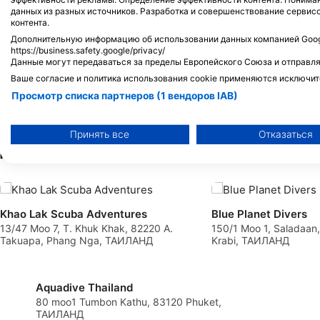
данных из разных источников. Разработка и совершенствование сервис
контента.
Дополнительную информацию об использовании данных компанией Googl
https://business.safety.google/privacy/
J
F
M
A
M
J
J
A
S
O
N
D
J
F
M
A
M
Данные могут передаваться за пределы Европейского Союза и отправля
Ваше согласие и политика использования cookie применяются исключит
Просмотр списка партнеров (1 вендоров IAB)
Мы используем ваши данные для следующих целей:
Цели обработки ОВД:
Принять все
Отказаться
Дайв-центры, обслуживающие этот 
Хранение и (или) доступ к информации на устройстве
Использование ограниченных данных для выбора рекламы
Создание профилей для персонализированной рекламы
Khao Lak Scuba Adventures
Blue Planet Divers
13/47 Moo 7, T. Khuk Khak, 82220 A.
150/1 Moo 1, Saladaan
Takuapa, Phang Nga, ТАИЛАНД
Krabi, ТАИЛАНД
Использование профилей для выбора персонализированно
Создание профилей для персонализации контента
Aquadive Thailand
Использование профилей для выбора персонализированног
80 moo1 Tumbon Kathu, 83120 Phuket,
ТАИЛАНД