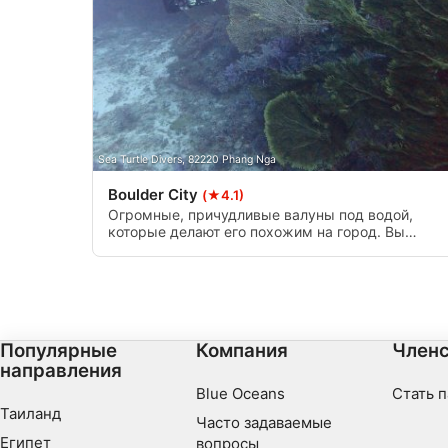
реклама
Sea Turtle Divers, 82220 Phang Nga
Boulder City
(★4.1)
Огромные, причудливые валуны под водой,
которые делают его похожим на город. Вы
можете легко найти тени ручьев, если захотите.
Она ведет линию мора вниз до 18 метров.
Популярные
Компания
Членс
направления
Blue Oceans
Стать 
Таиланд
Часто задаваемые
Египет
вопросы