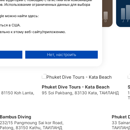
ов. Использование ограниченных данных для выбора
e можно найти здесь:
J
J
A
S
O
N
D
J
F
M
A
M
J
J
A
S
O
N
D
J
F
ться в США.
ельно к этому веб-сайту/приложению.
Нет, настроить
дайв-сайт
Phuket Dive Tours - Kata Beach
, 81150 Koh Lanta,
95 Soi Pakbang, 83130 Kata, ТАИЛАНД
1
й рекламы
Bambus Diving
о контента
232/15 Pangmoung Sai kor Road,
33 Sainamyen Patong, 83150 Phuket,
Patong, 83150 Kathu, ТАИЛАНД
ТАИЛАН