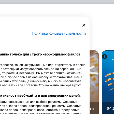
животными
Политика конфиденциальности
зователей
анию только для строго необходимых файлов
einhard Dirscherl
ройстве, такой как уникальные идентификаторы в cookie
iStock-Michael Zeigler
е поставщики могут обрабатывать ваши персональные
, откройте «Настройки». Вы можете принять, отклонить
или в любое время нажав кнопку «Отпечаток пальца» в
на отпечаток пальца или ссылку в нижнем колонтитуле
 отозвать свое согласие. Эти варианты выбора будут
ьминог
Краб
тивности веб-сайта и для следующих целей:
ограниченных данных для выбора рекламы. Создание
 для выбора персонализированной рекламы. Создание
92
64
имечательности
Достопримечательности
Д
ыбора персонализированного контента. Определение
ние аудитории с помощью статистики или комбинации