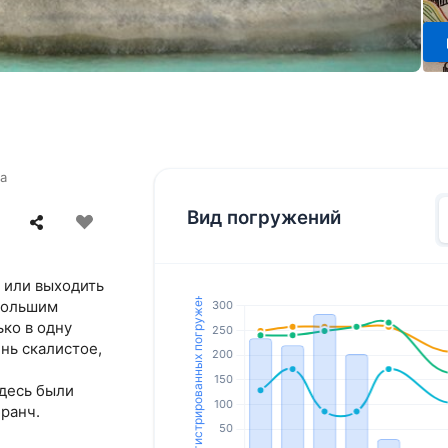
а
Вид погружений
 или выходить
ебольшим
ко в одну
нь скалистое,
здесь были
ранч.