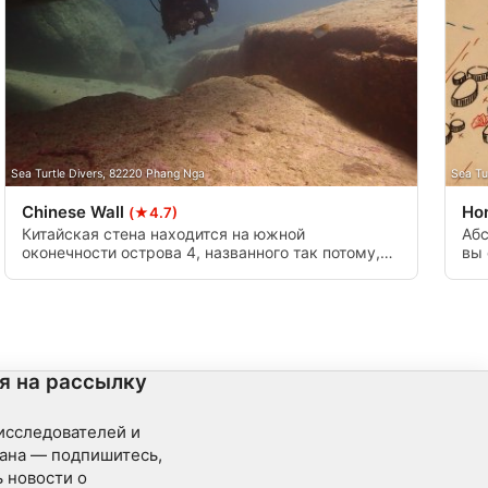
Sea Turtle Divers, 82220 Phang Nga
Sea Tu
Chinese Wall
Ho
(★4.7)
Китайская стена находится на южной
Абс
оконечности острова 4, названного так потому,
вы 
что это очень длинная скалистая стена. На
нак
глубине возможны течения. На мелководье
мож
можно спрятаться от течения между скалами.
для
ноч
я на рассылку
 исследователей и
ана — подпишитесь,
 новости о