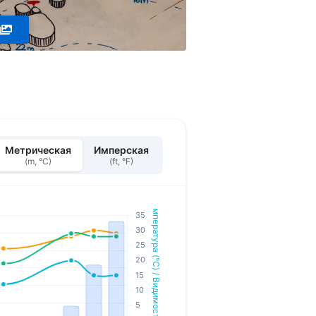
Метрическая
Имперская
(m, °C)
(ft, °F)