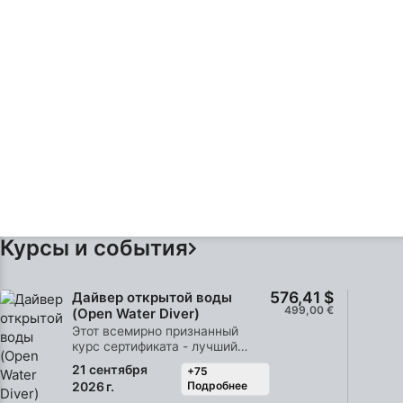
Курсы и события
576,41 $
Дайвер открытой воды
499,00 €
(Open Water Diver)
Этот всемирно признанный
курс сертификата - лучший
способ начать свои
21 сентября
+75
приключения на всю жизнь в
Подробнее
2026 г.
качестве сертифицированного