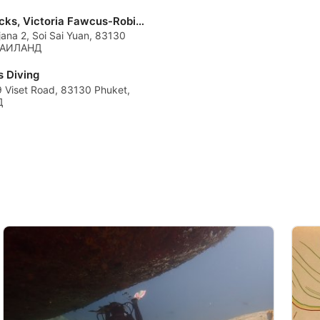
ScubaNicks, Victoria Fawcus-Robinson
ana 2, Soi Sai Yuan, 83130
 ТАИЛАНД
s Diving
9 Viset Road, 83130 Phuket,
Д