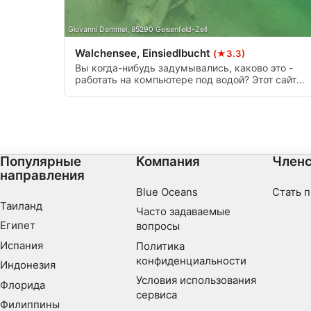
Giovanni Demmel, 85290 Geisenfeld-Zell
Walchensee, Einsiedlbucht
(★3.3)
Вы когда-нибудь задумывались, каково это -
работать на компьютере под водой? Этот сайт
поставляется с полным рабочим столом среди
других обломков, таких как небольшие
затонувшие корабли и другой мусор. Доступ
легко осуществляется через пешеходный мост,
глубина составляет максимум 20 метров.
Популярные
Компания
Членс
направления
Blue Oceans
Стать 
Таиланд
Часто задаваемые
Египет
вопросы
Испания
Политика
конфиденциальности
Индонезия
Условия использования
Флорида
сервиса
Филиппины