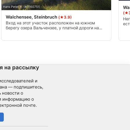
Wa
Hans Peter R. (#3160751)
(★3
Walchensee, Steinbruch
(★3.9)
Неп
Вход на этот участок расположен на южном
ест
берегу озера Вальчензее, у платной дороги на
тер
Яхенау, и до него можно добраться по небольшой
обы
лестнице со стоянки. Под водой вы найдете
На 
изрезанные скалы и большие подводные скалы
зат
(от 20 до 40 м глубиной). В расщелинах скал
кор
можно найти большие стержни угрей.
я на рассылку
 исследователей и
ана — подпишитесь,
 новости о
и информацию о
ектронной почте.