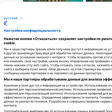
iStock-jpa1999
iStock-wrangel
Окунь
Крас
русский
Настройки конфиденциальности
337
88
Достопр
Достопримечательности
Нажатие кнопки «Отказаться» сохраняет настройки по умолч
cookie.
Мы и наши партнеры храним и/или получаем доступ к информации на уст
и других хранилищах браузера для обработки личных данных. Некоторы
J
F
M
A
M
данные на основании законного интереса. Чтобы возразить против этого
J
F
M
A
M
J
J
A
S
O
N
D
или изменить свои настройки, нажав кнопку «Управление настройками» 
левом нижнем углу веб-сайта. Чтобы отозвать свое согласие, нажмите 
сайта и выберите пункт меню «Мои данные», на этой странице вы можете
сообщены нашим партнерам и не повлияют на данные просмотра.
Мы и наши партнеры обрабатываем данные для анализа эффек
Хранение и (или) доступ к информации на устройстве. Использование 
профилей для персонализированной рекламы. Использование профилей
Дайв-центры, обслуживающие этот 
профилей для персонализации контента. Использование профилей для в
эффективности рекламы. Определение эффективности контента. Понима
данных из разных источников. Разработка и совершенствование сервис
контента.
Дополнительную информацию об использовании данных компанией Googl