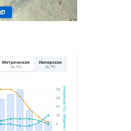
Метрическая
Имперская
(m, °C)
(ft, °F)