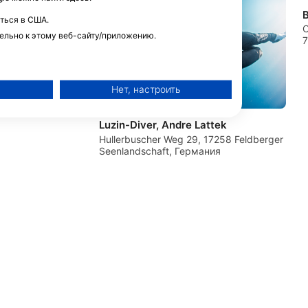
B
ться в США.
s-Heinrich
C
ельно к этому веб-сайту/приложению.
11 Uetze, Германия
Нет, настроить
Luzin-Diver, Andre Lattek
Hullerbuscher Weg 29, 17258 Feldberger
Seenlandschaft, Германия
й рекламы
о контента