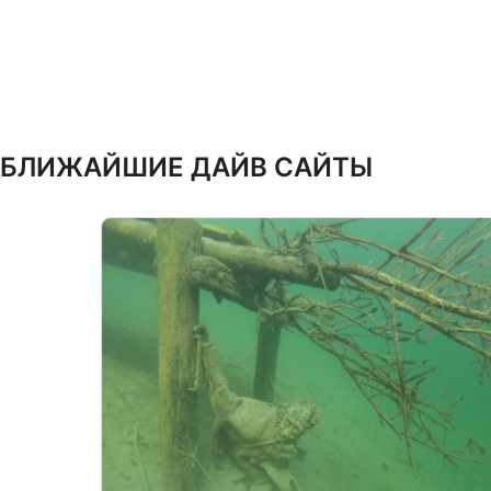
Понимание аудитории с помощью статистики или комбинац
источников
Разработка и совершенствование сервисов
Использование ограниченных данных для выбора контента
БЛИЖАЙШИЕ ДАЙВ САЙТЫ
Специальные возможности IAB:
Использование точных данных геолокации
Идентификация устройств на основе активно запрашивае
Цели обработки, не относящиеся к МВА:
Необходимо
Производительность
функциональная
реклама