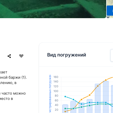
Вид погружений
жает
ной баржи (1).
алению, в
и часто можно
место в