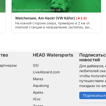
Giovanni Demmel, 85290 Geisenfeld-Zell
Walchensee, Am Hackl (VW Käfer)
(★3.6)
На южной стороне озера, примерно в 2 км от
платной станции в направлении Jachenau, вы
найдете вход "Am Hackl" на большой автостоянке.
На глубине 10 м слева, впереди и позади него,
деревья и камни, вы найдете обломки VW жука.
тво
HEAD Watersports
Подписатьс
новостей
партнером
SSI
Для дайверов,
любителей оке
LiveAboard.com
чтобы получать
Mares
путешествиях 
Aqualung
поездках по эл
Apeks
Подписаться
rEvo
Zoggs