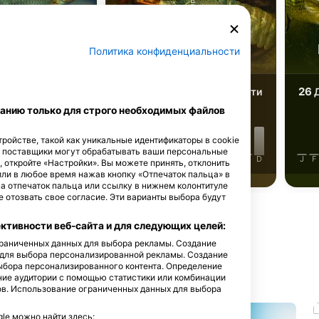
Shutterstock-dushkovladimir
ноперка
Рак речной
Политика конфиденциальности
42
26
имечательности
Достопримечательности
Д
анию только для строго необходимых файлов
ройстве, такой как уникальные идентификаторы в cookie
е поставщики могут обрабатывать ваши персональные
J
J
A
S
O
N
D
J
F
M
A
M
J
J
A
S
O
N
D
J
F
, откройте «Настройки». Вы можете принять, отклонить
или в любое время нажав кнопку «Отпечаток пальца» в
на отпечаток пальца или ссылку в нижнем колонтитуле
 отозвать свое согласие. Эти варианты выбора будут
тивности веб-сайта и для следующих целей:
ограниченных данных для выбора рекламы. Создание
 для выбора персонализированной рекламы. Создание
дайв-сайт
ыбора персонализированного контента. Определение
ние аудитории с помощью статистики или комбинации
ов. Использование ограниченных данных для выбора
e можно найти здесь: