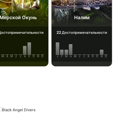
iStock-ANDY_BOWLIN
AdobeStock-mirecca
Морской Окунь
Налим
22
остопримечательности
Достопримечательности
M
A
M
J
J
A
S
O
N
D
J
F
M
A
M
J
J
A
S
O
N
D