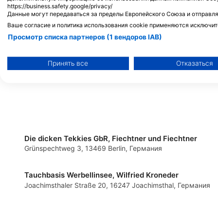
https://business.safety.google/privacy/
Данные могут передаваться за пределы Европейского Союза и отправля
ScubaholiX-Tauchschule und
Diveteam Uetze, Han
Ваше согласие и политика использования cookie применяются исключит
Tauchreisen
Müller
Просмотр списка партнеров (1 вендоров IAB)
Winterleitenstr. 9, 92690 Pressath,
Gifhorner Str. 32, 313
Германия
Мы используем ваши данные для следующих целей:
Цели обработки ОВД:
Принять все
Отказаться
Хранение и (или) доступ к информации на устройстве
Использование ограниченных данных для выбора рекламы
Создание профилей для персонализированной рекламы
Использование профилей для выбора персонализированно
Die dicken Tekkies GbR, Fiechtner und Fiechtner
Grünspechtweg 3, 13469 Berlin, Германия
Создание профилей для персонализации контента
Tauchbasis Werbellinsee, Wilfried Kroneder
Использование профилей для выбора персонализированног
Joachimsthaler Straße 20, 16247 Joachimsthal, Германия
Определение эффективности рекламы
Определение эффективности контента