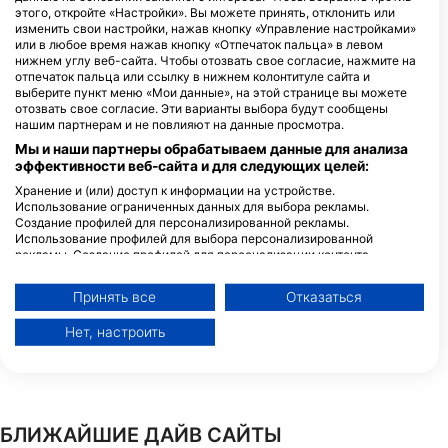
SUN La IZU DIVING, サンライ
этого, откройте «Настройки». Вы можете принять, отклонить или
ズダイビング
изменить свои настройки, нажав кнопку «Управление настройками»
静岡県伊東市川奈286-1, 4140044
или в любое время нажав кнопку «Отпечаток пальца» в левом
Ito, Shizuoka - ЯПОНИЯ
нижнем углу веб-сайта. Чтобы отозвать свое согласие, нажмите на
отпечаток пальца или ссылку в нижнем колонтитуле сайта и
выберите пункт меню «Мои данные», на этой странице вы можете
DivingShop BlueBase, ダイビ
отозвать свое согласие. Эти варианты выбора будут сообщены
ングショップ ブルーベース
нашим партнерам и не повлияют на данные просмотра.
147-1-2F Uchiura Mitsu,, 4100223
Numazu, Shizuoka - ЯПОНИЯ
Мы и наши партнеры обрабатываем данные для анализа
эффективности веб-сайта и для следующих целей:
Хранение и (или) доступ к информации на устройстве.
海旅, umitabi
Использование ограниченных данных для выбора рекламы.
Создание профилей для персонализированной рекламы.
沖縄県中頭郡読谷村高志保
429-1, 9040323 Okinawa,
Использование профилей для выбора персонализированной
Okinawa - ЯПОНИЯ
рекламы. Создание профилей для персонализации контента.
Использование профилей для выбора персонализированного
ドルフィンアイズダイビングスクール
контента. Определение эффективности рекламы. Определение
神奈川県小田原市高田276-1,
Принять все
Отказаться
эффективности контента. Понимание аудитории с помощью
2500216 Odawara,
статистики или комбинации данных из разных источников.
Kanagawa - ЯПОНИЯ
Нет, настроить
Разработка и совершенствование сервисов. Использование
ограниченных данных для выбора контента.
Дополнительную информацию об использовании данных компанией
Google можно найти здесь: https://business.safety.google/privacy/
Данные могут передаваться за пределы Европейского Союза и
отправляться в США.
БЛИЖАЙШИЕ ДАЙВ САЙТЫ
Ваше согласие и политика использования cookie применяются