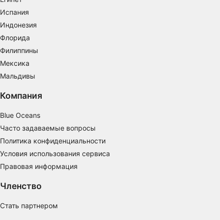
Определение эффективности рекламы
Испания
Индонезия
Определение эффективности контента
Флорида
Понимание аудитории с помощью
Филиппины
статистики или комбинации данных из
Мексика
разных источников
Мальдивы
Разработка и совершенствование сервисов
Компания
Использование ограниченных данных для
выбора контента
Blue Oceans
Часто задаваемые вопросы
Специальные возможности IAB:
Политика конфиденциальности
Использование точных данных геолокации
Условия использования сервиса
Идентификация устройств на основе
Правовая информация
активно запрашиваемой информации
Членство
Цели обработки, не относящиеся к МВА:
Необходимо
Стать партнером