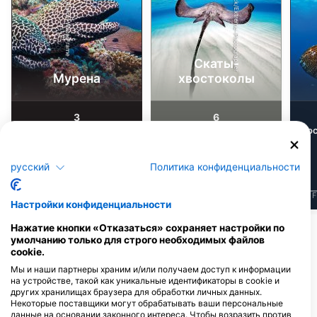
iStock/Extreme-Photographer
Alamy-WaterFrame
Скаты-
Мурена
хвостоколы
3
6
Достопримечательности
Достопримечательности
До
русский
Политика конфиденциальности
J
F
M
A
M
J
J
A
S
O
N
D
J
F
M
A
M
J
J
A
S
O
N
D
J
F
Настройки конфиденциальности
Нажатие кнопки «Отказаться» сохраняет настройки по
умолчанию только для строго необходимых файлов
Дайв-центры, обслуживающие этот
cookie.
дайв-сайт
Мы и наши партнеры храним и/или получаем доступ к информации
на устройстве, такой как уникальные идентификаторы в cookie и
других хранилищах браузера для обработки личных данных.
Некоторые поставщики могут обрабатывать ваши персональные
данные на основании законного интереса. Чтобы возразить против