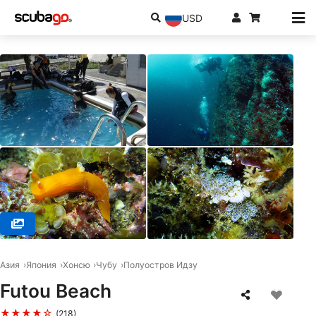
USD
© SSI Service Center Japan, 101-0051 Chiyoda-ku
Азия
Япония
Хонсю
Чубу
Полуостров Идзу
Futou Beach
★★★★☆
(218)