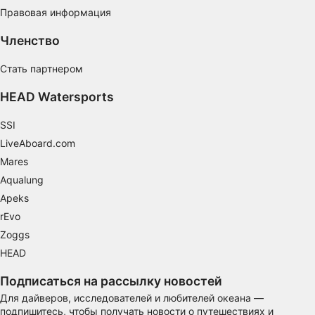
Использование ограниченных данных для
Правовая информация
выбора рекламы
Членство
Создание профилей для
персонализированной рекламы
Стать партнером
Использование профилей для выбора
HEAD Watersports
персонализированной рекламы
SSI
Создание профилей для персонализации
LiveAboard.com
контента
Mares
Использование профилей для выбора
Aqualung
персонализированного контента
Apeks
Определение эффективности рекламы
rEvo
Zoggs
Определение эффективности контента
HEAD
Понимание аудитории с помощью
Подписаться на рассылку новостей
статистики или комбинации данных из
разных источников
Для дайверов, исследователей и любителей океана —
подпишитесь, чтобы получать новости о путешествиях и