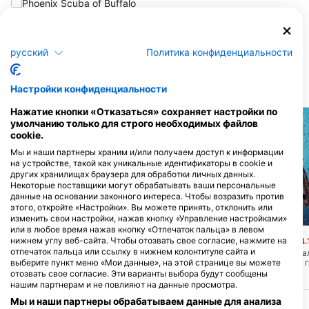
Phoenix Scuba of Buffalo
2198 South Park Avenue, 14220
Buffalo, NY - СОЕДИНЕННЫЕ
русский
Политика конфиденциальности
ШТАТЫ
Настройки конфиденциальности
БЛИЖАЙШИЕ ДАЙВ САЙТЫ
Нажатие кнопки «Отказаться» сохраняет настройки по
умолчанию только для строго необходимых файлов
cookie.
Мы и наши партнеры храним и/или получаем доступ к информации
на устройстве, такой как уникальные идентификаторы в cookie и
других хранилищах браузера для обработки личных данных.
Некоторые поставщики могут обрабатывать ваши персональные
данные на основании законного интереса. Чтобы возразить против
этого, откройте «Настройки». Вы можете принять, отклонить или
изменить свои настройки, нажав кнопку «Управление настройками»
Scubapro
Mares, Janez Kranjc
или в любое время нажав кнопку «Отпечаток пальца» в левом
THE STRAITS OF MACKINAC
Indiana Wreck
нижнем углу веб-сайта. Чтобы отозвать свое согласие, нажмите на
(★4.
отпечаток пальца или ссылку в нижнем колонтитуле сайта и
(★4.4)
Indiana лежит вертика
воды, с ее каменным г
выберите пункт меню «Мои данные», на этой странице вы можете
Стальной автомобильно-
палубами, как и было 
пассажирский паром The Straits of
отозвать свое согласие. Эти варианты выбора будут сообщены
мачты опущены, а нос
Mackinac длиной 196 футов/60 м был
нашим партнерам и не повлияют на данные просмотра.
сломана. Ее якоря мо
затоплен в 78 футах/24 м воды 10
обломков носовой час
Мы и наши партнеры обрабатываем данные для анализа
апреля 2003 года. Судно находится