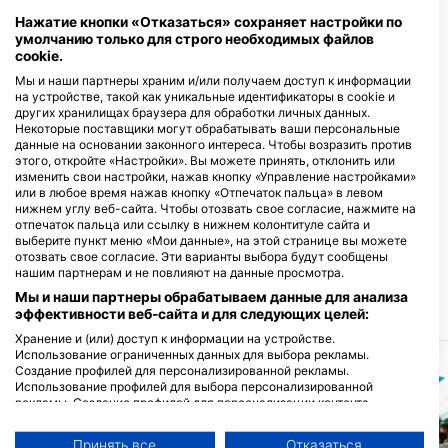
Дайв-центры, обслуживающие этот
Нажатие кнопки «Отказаться» сохраняет настройки по
дайв-сайт
умолчанию только для строго необходимых файлов
cookie.
Мы и наши партнеры храним и/или получаем доступ к информации
на устройстве, такой как уникальные идентификаторы в cookie и
других хранилищах браузера для обработки личных данных.
Некоторые поставщики могут обрабатывать ваши персональные
данные на основании законного интереса. Чтобы возразить против
BLUE DREAM DIVE, KITE &
этого, откройте «Настройки». Вы можете принять, отклонить или
WING RESORT
изменить свои настройки, нажав кнопку «Управление настройками»
MANAGEMENT, BLUE
или в любое время нажав кнопку «Отпечаток пальца» в левом
DREAM DIVE, KITE & WING
нижнем углу веб-сайта. Чтобы отозвать свое согласие, нажмите на
Coco Grove Dive Center
RESORT
отпечаток пальца или ссылку в нижнем колонтитуле сайта и
Coco Grove Beach Resort, 6227
Timbaon, 6227 Siquijor, Negros -
выберите пункт меню «Мои данные», на этой странице вы можете
Siquijor Island, Philippines, Negros -
ФИЛИППИНЫ
отозвать свое согласие. Эти варианты выбора будут сообщены
ФИЛИППИНЫ
нашим партнерам и не повлияют на данные просмотра.
Мы и наши партнеры обрабатываем данные для анализа
эффективности веб-сайта и для следующих целей:
БЛИЖАЙШИЕ ДАЙВ САЙТЫ
Хранение и (или) доступ к информации на устройстве.
Использование ограниченных данных для выбора рекламы.
Создание профилей для персонализированной рекламы.
Использование профилей для выбора персонализированной
рекламы. Создание профилей для персонализации контента.
Использование профилей для выбора персонализированного
контента. Определение эффективности рекламы. Определение
Принять все
Отказаться