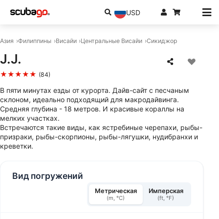
USD
Азия
Филиппины
Висайи
Центральные Висайи
Сикиджор
J.J.
★★★★★
(84)
В пяти минутах езды от курорта. Дайв-сайт с песчаным
склоном, идеально подходящий для макродайвинга.
Средняя глубина - 18 метров. И красивые кораллы на
мелких участках.
Встречаются такие виды, как ястребиные черепахи, рыбы-
призраки, рыбы-скорпионы, рыбы-лягушки, нудибранхи и
креветки.
Вид погружений
Метрическая
Имперская
(m, °C)
(ft, °F)