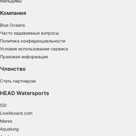
Мальдивы
персонализированной рекламы
Компания
Создание профилей для персонализации
контента
Blue Oceans
Использование профилей для выбора
Часто задаваемые вопросы
персонализированного контента
Политика конфиденциальности
Условия использования сервиса
Определение эффективности рекламы
Правовая информация
Определение эффективности контента
Членство
Понимание аудитории с помощью
статистики или комбинации данных из
Стать партнером
разных источников
HEAD Watersports
Разработка и совершенствование сервисов
SSI
Использование ограниченных данных для
LiveAboard.com
выбора контента
Mares
Специальные возможности IAB:
Aqualung
Использование точных данных геолокации