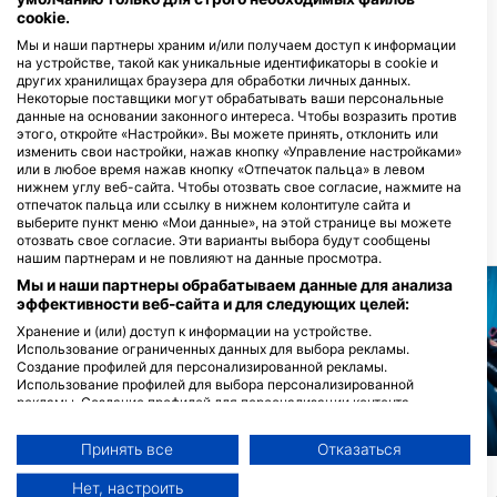
cookie.
Дайв-центры, обслуживающие этот
Мы и наши партнеры храним и/или получаем доступ к информации
дайв-сайт
на устройстве, такой как уникальные идентификаторы в cookie и
других хранилищах браузера для обработки личных данных.
Некоторые поставщики могут обрабатывать ваши персональные
данные на основании законного интереса. Чтобы возразить против
Finz Dive Center Inc.
этого, откройте «Настройки». Вы можете принять, отклонить или
6003 Penisular Ave, Suite 4, 33040
изменить свои настройки, нажав кнопку «Управление настройками»
Key West, FL - СОЕДИНЕННЫЕ
или в любое время нажав кнопку «Отпечаток пальца» в левом
ШТАТЫ
нижнем углу веб-сайта. Чтобы отозвать свое согласие, нажмите на
отпечаток пальца или ссылку в нижнем колонтитуле сайта и
выберите пункт меню «Мои данные», на этой странице вы можете
БЛИЖАЙШИЕ ДАЙВ САЙТЫ
отозвать свое согласие. Эти варианты выбора будут сообщены
нашим партнерам и не повлияют на данные просмотра.
Мы и наши партнеры обрабатываем данные для анализа
эффективности веб-сайта и для следующих целей:
Хранение и (или) доступ к информации на устройстве.
Использование ограниченных данных для выбора рекламы.
Создание профилей для персонализированной рекламы.
Использование профилей для выбора персонализированной
рекламы. Создание профилей для персонализации контента.
Использование профилей для выбора персонализированного
контента. Определение эффективности рекламы. Определение
Mares, Predrag Vuckovic
Принять все
Отказаться
эффективности контента. Понимание аудитории с помощью
marco p. (#1764087)
статистики или комбинации данных из разных источников.
Lost Reef
(★4.4)
Нет, настроить
Разработка и совершенствование сервисов. Использование