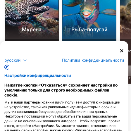
Alamy-WaterFrame
iStock-burnsboxco
Мурена
Рыба-попугай
53
224
Достопримечательности
Достопримечательности
До
русский
Политика конфиденциальности
Настройки конфиденциальности
J
F
M
A
M
J
J
A
S
O
N
D
J
F
M
A
M
J
J
A
S
O
N
D
J
F
Нажатие кнопки «Отказаться» сохраняет настройки по
умолчанию только для строго необходимых файлов
cookie.
Дайв-центры, обслуживающие этот
Мы и наши партнеры храним и/или получаем доступ к информации
дайв-сайт
на устройстве, такой как уникальные идентификаторы в cookie и
других хранилищах браузера для обработки личных данных.
Некоторые поставщики могут обрабатывать ваши персональные
данные на основании законного интереса. Чтобы возразить против
Drop Dive Maldives
этого, откройте «Настройки». Вы можете принять, отклонить или
BODU MAGU, 09020 AA. Rasdhoo,
изменить свои настройки, нажав кнопку «Управление настройками»