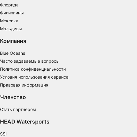
Флорида
Определение эффективности контента
Филиппины
Мексика
Понимание аудитории с помощью
статистики или комбинации данных из
Мальдивы
разных источников
Компания
Разработка и совершенствование сервисов
Blue Oceans
Использование ограниченных данных для
Часто задаваемые вопросы
выбора контента
Политика конфиденциальности
Специальные возможности IAB:
Условия использования сервиса
Использование точных данных геолокации
Правовая информация
Идентификация устройств на основе
Членство
активно запрашиваемой информации
Цели обработки, не относящиеся к МВА:
Стать партнером
Необходимо
HEAD Watersports
Производительность
SSI