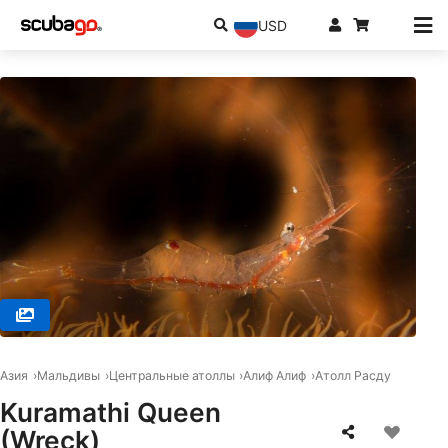
USD
© DivePoint Guraidhoo, Guraidhoo
Азия
Мальдивы
Центральные атоллы
Алиф Алиф
Атолл Расду
Kuramathi Queen
(Wreck)