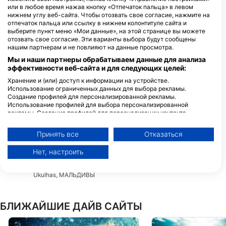
МАЛЬДИВЫ
или в любое время нажав кнопку «Отпечаток пальца» в левом
нижнем углу веб-сайта. Чтобы отозвать свое согласие, нажмите на
отпечаток пальца или ссылку в нижнем колонтитуле сайта и
выберите пункт меню «Мои данные», на этой странице вы можете
отозвать свое согласие. Эти варианты выбора будут сообщены
Apex Dive Rasdhoo
нашим партнерам и не повлияют на данные просмотра.
Ghaazee Magu, 09020 Rasdhoo,
Мы и наши партнеры обрабатываем данные для анализа
МАЛЬДИВЫ
эффективности веб-сайта и для следующих целей:
Хранение и (или) доступ к информации на устройстве.
Использование ограниченных данных для выбора рекламы.
Noku Divers
Создание профилей для персонализированной рекламы.
Bodu Magu, 09020
Использование профилей для выбора персонализированной
Rasdhoo, МАЛЬДИВЫ
рекламы. Создание профилей для персонализации контента.
Использование профилей для выбора персонализированного
Awequatic Divers
контента. Определение эффективности рекламы. Определение
Breeze, 09020 Rasdhoo,
Принять все
Отказаться
эффективности контента. Понимание аудитории с помощью
МАЛЬДИВЫ
статистики или комбинации данных из разных источников.
Нет, настроить
Разработка и совершенствование сервисов. Использование
Reef Rangers Ukulhas
ограниченных данных для выбора контента.
Vashaamagu, 09030 A.A
Дополнительную информацию об использовании данных компанией
Ukulhas, МАЛЬДИВЫ
Google можно найти здесь: https://business.safety.google/privacy/
Данные могут передаваться за пределы Европейского Союза и
отправляться в США.
БЛИЖАЙШИЕ ДАЙВ САЙТЫ
Ваше согласие и политика использования cookie применяются
исключительно к этому веб-сайту/приложению.