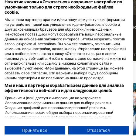
Нажатие кнопки «Отказаться» сохраняет настройки по
Угорь Конгер
Краб
умолчанию только для строго необходимых файлов
cookie.
Мы и наши партнеры храним и/или получаем доступ к информации
16
10
на устройстве, такой как уникальные идентификаторы в cookie и
Достопримечательности
Достопримечательности
До
других хранилищах браузера для обработки личных данных.
Некоторые поставщики могут обрабатывать ваши персональные
данные на основании законного интереса. Чтобы возразить против
этого, откройте «Настройки». Вы можете принять, отклонить или
изменить свои настройки, нажав кнопку «Управление настройками»
или в любое время нажав кнопку «Отпечаток пальца» в левом
J
F
M
A
M
J
J
A
S
O
N
D
J
F
M
A
M
J
J
A
S
O
N
D
J
F
нижнем углу веб-сайта. Чтобы отозвать свое согласие, нажмите на
отпечаток пальца или ссылку в нижнем колонтитуле сайта и
выберите пункт меню «Мои данные», на этой странице вы можете
отозвать свое согласие. Эти варианты выбора будут сообщены
БЛИЖАЙШИЕ ДАЙВ САЙТЫ
нашим партнерам и не повлияют на данные просмотра.
Мы и наши партнеры обрабатываем данные для анализа
эффективности веб-сайта и для следующих целей:
Хранение и (или) доступ к информации на устройстве.
Использование ограниченных данных для выбора рекламы.
Создание профилей для персонализированной рекламы.
Использование профилей для выбора персонализированной
рекламы. Создание профилей для персонализации контента.
Использование профилей для выбора персонализированного
контента. Определение эффективности рекламы. Определение
Принять все
Отказаться
эффективности контента. Понимание аудитории с помощью
Mares, Janez Kranjc