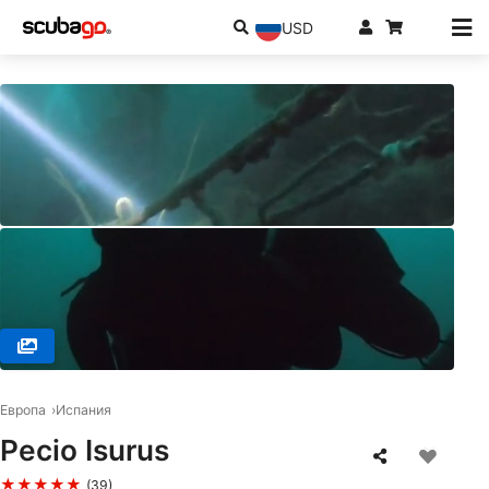
USD
© BUCEO WAYUU - SANXENXO, 36960 Sanxenxo
Европа
Испания
Pecio Isurus
★★★★★
(39)