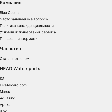
Компания
Создание профилей для персонализации
контента
Blue Oceans
Часто задаваемые вопросы
Использование профилей для выбора
Политика конфиденциальности
персонализированного контента
Условия использования сервиса
Определение эффективности рекламы
Правовая информация
Определение эффективности контента
Членство
Понимание аудитории с помощью
Стать партнером
статистики или комбинации данных из
разных источников
HEAD Watersports
Разработка и совершенствование сервисов
SSI
LiveAboard.com
Использование ограниченных данных для
выбора контента
Mares
Aqualung
Специальные возможности IAB:
Apeks
Использование точных данных геолокации
rEvo