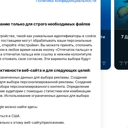
iStock-Global_Pics
Политика конфиденциальности
урена
Барракуда
анию только для строго необходимых файлов
ройстве, такой как уникальные идентификаторы в cookie
13
7
имечательности
Достопримечательности
Д
е поставщики могут обрабатывать ваши персональные
, откройте «Настройки». Вы можете принять, отклонить
или в любое время нажав кнопку «Отпечаток пальца» в
на отпечаток пальца или ссылку в нижнем колонтитуле
 отозвать свое согласие. Эти варианты выбора будут
J
J
A
S
O
N
D
J
F
M
A
M
J
J
A
S
O
N
D
J
F
тивности веб-сайта и для следующих целей:
ограниченных данных для выбора рекламы. Создание
Показать больше животных
 для выбора персонализированной рекламы. Создание
ыбора персонализированного контента. Определение
ние аудитории с помощью статистики или комбинации
ов. Использование ограниченных данных для выбора
e можно найти здесь:
дайв-сайт
ться в США.
ельно к этому веб-сайту/приложению.