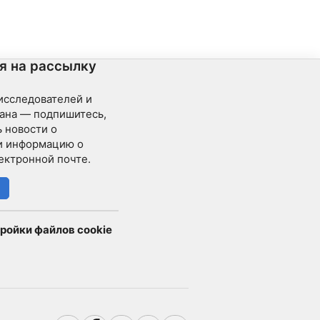
профилей погружения. Глотка Дьявола -
знаменитый проход, расположенный на самом
южном конце, с точкой входа на глубине около
90 футов и спускающийся до 140 футов через
длинную, узкую нисходящую пещеру.
я на рассылку
 исследователей и
ана — подпишитесь,
 новости о
и информацию о
ектронной почте.
ройки файлов cookie