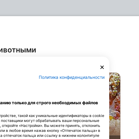
животными
зователей
Политика конфиденциальности
Shutterstock_Krzysztof Odziomek
Udo Kefrig
анию только для строго необходимых файлов
ройстве, такой как уникальные идентификаторы в cookie
е поставщики могут обрабатывать ваши персональные
-бабочка
Амфиприон
, откройте «Настройки». Вы можете принять, отклонить
или в любое время нажав кнопку «Отпечаток пальца» в
на отпечаток пальца или ссылку в нижнем колонтитуле