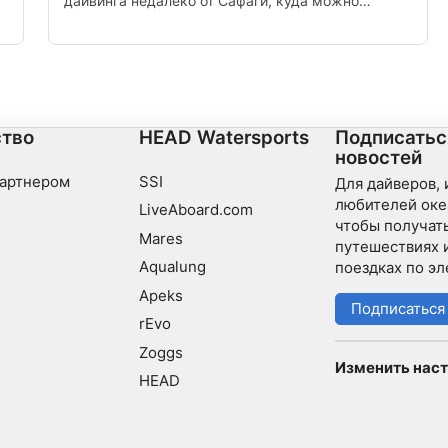
дайвинга недалеко от Сафаги, куда можно
ь
добраться на катере или на ежедневной
экскурсии на катере. Площадка для дайвинга
содержит пять основных вершин на мелком
песчаном дне и подходит как для дайверов
начального уровня, так и для продвинутых
дайверов.
тво
HEAD Watersports
Подписатьс
новостей
партнером
SSI
Для дайверов,
любителей оке
LiveAboard.com
чтобы получать
Mares
путешествиях 
Aqualung
поездках по эл
Apeks
Подписаться
rEvo
Zoggs
Изменить наст
HEAD