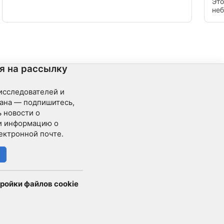
Это
замечательного услужливого персонала. Здесь
неб
немного ветрено, а также бывают приливы и
нач
отливы с меняющимися течениями.
сад
для
я на рассылку
 исследователей и
ана — подпишитесь,
 новости о
и информацию о
ектронной почте.
ройки файлов cookie