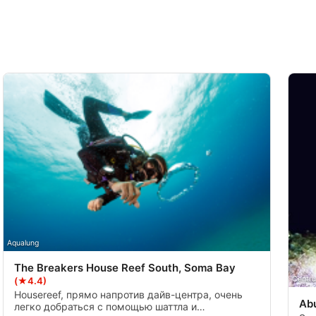
Aqualung
The Breakers House Reef South, Soma Bay
Centru
(★4.4)
Housereef, прямо напротив дайв-центра, очень
Ab
легко добраться с помощью шаттла и