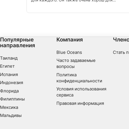
Цели обработки, не относящиеся к МВА:
дайверов. Навигация к лодке иногда может быт
Необходимо
немного трудной, потому что она расположена в
середине кораллового сада.
Производительность
функциональная
Популярные
Компания
Членс
направления
реклама
Blue Oceans
Стать 
Таиланд
Часто задаваемые
Египет
вопросы
Испания
Политика
конфиденциальности
Индонезия
Условия использования
Флорида
сервиса
Филиппины
Правовая информация
Мексика
Мальдивы