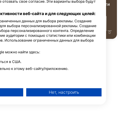
 отозвать свое согласие. Эти варианты выбора будут
3
мечательности
Достопримечательности
тивности веб-сайта и для следующих целей:
ограниченных данных для выбора рекламы. Создание
 для выбора персонализированной рекламы. Создание
ыбора персонализированного контента. Определение
J
J
A
S
O
N
D
J
F
M
A
M
J
J
A
S
O
N
D
ние аудитории с помощью статистики или комбинации
ов. Использование ограниченных данных для выбора
e можно найти здесь:
ться в США.
ельно к этому веб-сайту/приложению.
дайв-сайт
Нет, настроить