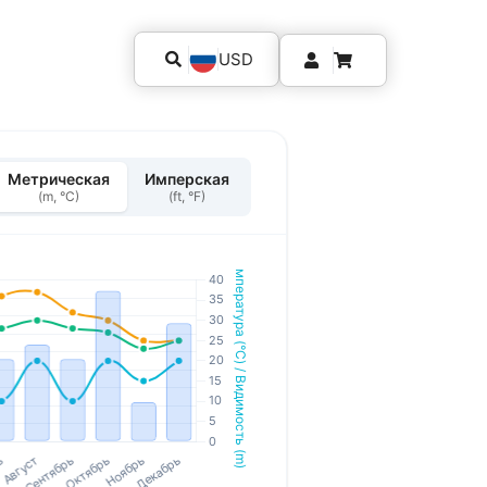
USD
Метрическая
Имперская
(m, °C)
(ft, °F)