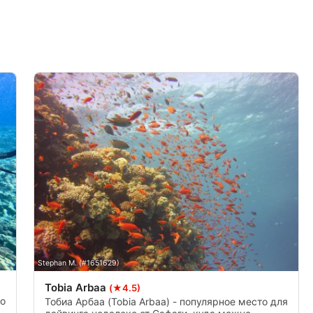
й рекламы
о контента
ии данных из разных
Stephan M. (#1651629)
Tobia Arbaa
(★4.5)
мой информации
то
Тобиа Арбаа (Tobia Arbaa) - популярное место для