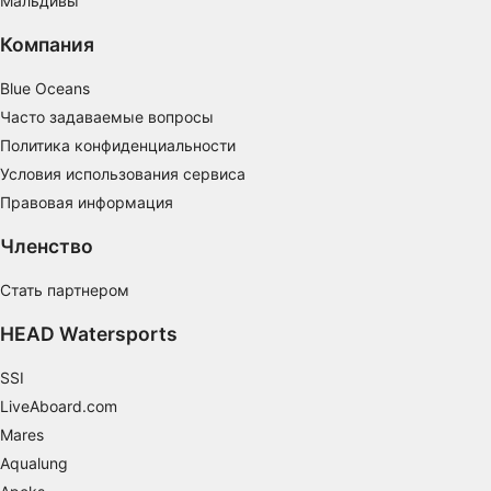
Мальдивы
Понимание аудитории с помощью
статистики или комбинации данных из
Компания
разных источников
Blue Oceans
Разработка и совершенствование сервисов
Часто задаваемые вопросы
Политика конфиденциальности
Использование ограниченных данных для
выбора контента
Условия использования сервиса
Правовая информация
Специальные возможности IAB:
Использование точных данных геолокации
Членство
Идентификация устройств на основе
Стать партнером
активно запрашиваемой информации
HEAD Watersports
Цели обработки, не относящиеся к МВА:
Необходимо
SSI
LiveAboard.com
Производительность
Mares
функциональная
Aqualung