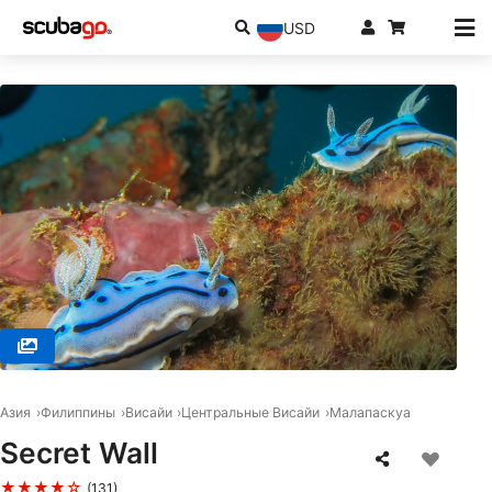
USD
© Atlas Divers-Philippines Inc., 6013 Daanbantayan
Азия
Филиппины
Висайи
Центральные Висайи
Малапаскуа
Secret Wall
★★★★☆
(131)