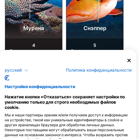
iStock-Rainer von Brandis
Alamy-WaterFrame
Мурена
Снэппер
4
5
Достопримечательности
Достопримечательности
русский
Политика конфиденциальности
J
F
M
A
M
J
J
A
S
O
N
D
J
F
M
A
M
J
J
A
S
O
N
D
Настройки конфиденциальности
Нажатие кнопки «Отказаться» сохраняет настройки по
Дайв-центры, обслуживающие этот
умолчанию только для строго необходимых файлов
дайв-сайт
cookie.
Мы и наши партнеры храним и/или получаем доступ к информации
на устройстве, такой как уникальные идентификаторы в cookie и
других хранилищах браузера для обработки личных данных.
AOTEAROA DIVE
Некоторые поставщики могут обрабатывать ваши персональные
1122 Eruera Street, 3010 Rotorua,
данные на основании законного интереса. Чтобы возразить против
НОВАЯ ЗЕЛАНДИЯ