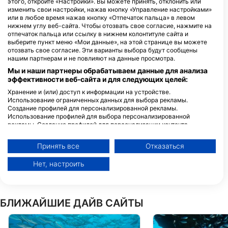
этого, откройте «Настройки». Вы можете принять, отклонить или
изменить свои настройки, нажав кнопку «Управление настройками»
или в любое время нажав кнопку «Отпечаток пальца» в левом
нижнем углу веб-сайта. Чтобы отозвать свое согласие, нажмите на
отпечаток пальца или ссылку в нижнем колонтитуле сайта и
DIVE NOW
выберите пункт меню «Мои данные», на этой странице вы можете
41 Clyde Street, 0110 Whangarei,
отозвать свое согласие. Эти варианты выбора будут сообщены
НОВАЯ ЗЕЛАНДИЯ
нашим партнерам и не повлияют на данные просмотра.
Мы и наши партнеры обрабатываем данные для анализа
эффективности веб-сайта и для следующих целей:
NORTHLAND DIVE
Хранение и (или) доступ к информации на устройстве.
3851 RUSSELL ROAD, 0184
Использование ограниченных данных для выбора рекламы.
Whangarei, НОВАЯ
Создание профилей для персонализированной рекламы.
ЗЕЛАНДИЯ
Использование профилей для выбора персонализированной
рекламы. Создание профилей для персонализации контента.
Использование профилей для выбора персонализированного
контента. Определение эффективности рекламы. Определение
Принять все
Отказаться
эффективности контента. Понимание аудитории с помощью
статистики или комбинации данных из разных источников.
Нет, настроить
Разработка и совершенствование сервисов. Использование
ограниченных данных для выбора контента.
Дополнительную информацию об использовании данных компанией
Google можно найти здесь: https://business.safety.google/privacy/
БЛИЖАЙШИЕ ДАЙВ САЙТЫ
Данные могут передаваться за пределы Европейского Союза и
отправляться в США.
Ваше согласие и политика использования cookie применяются