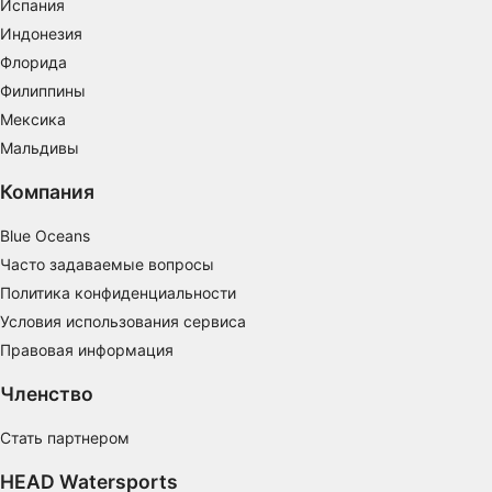
Испания
Определение эффективности рекламы
Индонезия
Определение эффективности контента
Флорида
Филиппины
Понимание аудитории с помощью
статистики или комбинации данных из
Мексика
разных источников
Мальдивы
Разработка и совершенствование сервисов
Компания
Использование ограниченных данных для
Blue Oceans
выбора контента
Часто задаваемые вопросы
Специальные возможности IAB:
Политика конфиденциальности
Использование точных данных геолокации
Условия использования сервиса
Правовая информация
Идентификация устройств на основе
активно запрашиваемой информации
Членство
Цели обработки, не относящиеся к МВА:
Стать партнером
Необходимо
HEAD Watersports
Производительность