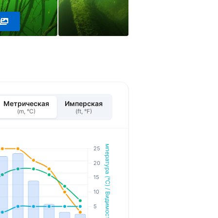
Метрическая
Имперская
(m, °C)
(ft, °F)