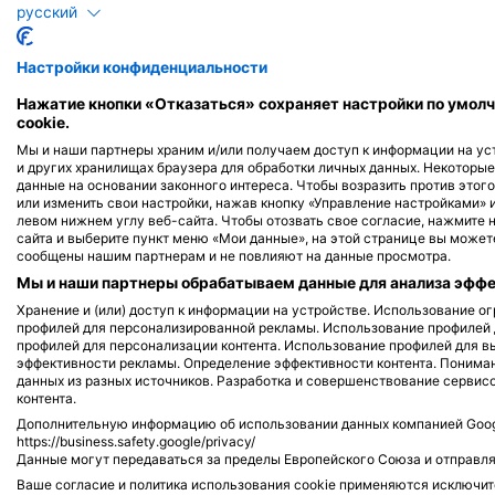
Shutterstock-Rostislav Stefanek
iStock-jpa1999
русский
Настройки конфиденциальности
Карп
О
Нажатие кнопки «Отказаться» сохраняет настройки по умолч
cookie.
424
Мы и наши партнеры храним и/или получаем доступ к информации на уст
Достопримечательности
Достопри
и других хранилищах браузера для обработки личных данных. Некоторы
данные на основании законного интереса. Чтобы возразить против этого
или изменить свои настройки, нажав кнопку «Управление настройками» 
левом нижнем углу веб-сайта. Чтобы отозвать свое согласие, нажмите 
сайта и выберите пункт меню «Мои данные», на этой странице вы можете
сообщены нашим партнерам и не повлияют на данные просмотра.
J
F
M
A
M
J
J
A
S
O
N
D
J
F
M
A
M
Мы и наши партнеры обрабатываем данные для анализа эффек
Хранение и (или) доступ к информации на устройстве. Использование 
профилей для персонализированной рекламы. Использование профилей
профилей для персонализации контента. Использование профилей для в
эффективности рекламы. Определение эффективности контента. Понима
данных из разных источников. Разработка и совершенствование сервис
контента.
Дайв-центры, обслуживающие этот 
Дополнительную информацию об использовании данных компанией Googl
https://business.safety.google/privacy/
Данные могут передаваться за пределы Европейского Союза и отправля
Ваше согласие и политика использования cookie применяются исключит