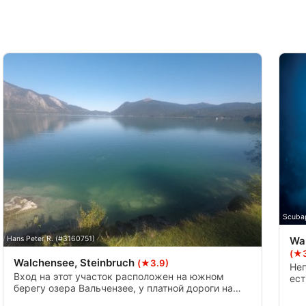
Scuba
Wa
Hans Peter R. (#3160751)
(★3
Walchensee, Steinbruch
(★3.9)
Неп
Вход на этот участок расположен на южном
ест
берегу озера Вальчензее, у платной дороги на
тер
Яхенау, и до него можно добраться по небольшой
обы