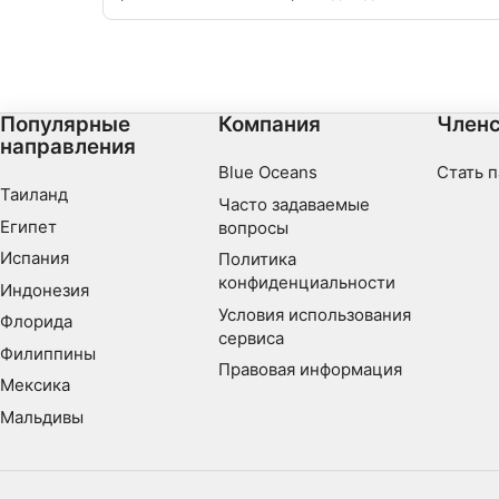
поставляется с полным рабочим столом среди
других обломков, таких как небольшие
затонувшие корабли и другой мусор. Доступ
легко осуществляется через пешеходный мост,
глубина составляет максимум 20 метров.
Популярные
Компания
Членс
направления
Blue Oceans
Стать 
Таиланд
Часто задаваемые
Египет
вопросы
Испания
Политика
конфиденциальности
Индонезия
Условия использования
Флорида
сервиса
Филиппины
Правовая информация
Мексика
Мальдивы