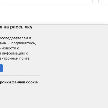
лестнице со стоянки. Под водой вы найдете
На 
изрезанные скалы и большие подводные скалы
зат
(от 20 до 40 м глубиной). В расщелинах скал
кор
можно найти большие стержни угрей.
я на рассылку
 исследователей и
ана — подпишитесь,
 новости о
и информацию о
ектронной почте.
ройки файлов cookie