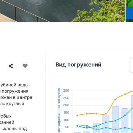
Вид погружений
лубиной воды
я погружения
ложен в центре
вас круглый
собых
ранней
 склоны под