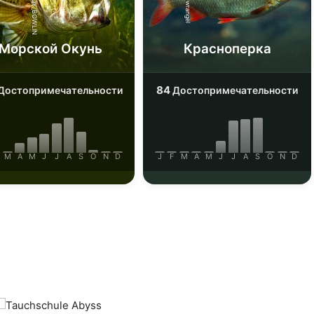
iStock-ANDY_BOWLIN
iStock-wrangel
Морской Окунь
Красноперка
84
Достопримечательности
Достопримечательности
M
A
M
J
J
A
S
O
N
D
J
F
M
A
M
J
J
A
S
O
N
D