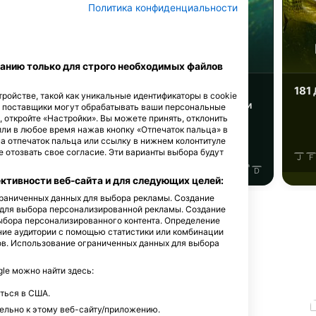
iStock-abadonian
Политика конфиденциальности
кунь
Щука
анию только для строго необходимых файлов
366
280
181
ройстве, такой как уникальные идентификаторы в cookie
мечательности
Достопримечательности
е поставщики могут обрабатывать ваши персональные
, откройте «Настройки». Вы можете принять, отклонить
или в любое время нажав кнопку «Отпечаток пальца» в
на отпечаток пальца или ссылку в нижнем колонтитуле
 отозвать свое согласие. Эти варианты выбора будут
J
F
J
J
A
S
O
N
D
J
F
M
A
M
J
J
A
S
O
N
D
тивности веб-сайта и для следующих целей:
ограниченных данных для выбора рекламы. Создание
 для выбора персонализированной рекламы. Создание
ыбора персонализированного контента. Определение
ние аудитории с помощью статистики или комбинации
ов. Использование ограниченных данных для выбора
дайв-сайт
e можно найти здесь:
ться в США.
ельно к этому веб-сайту/приложению.