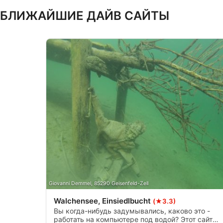
БЛИЖАЙШИЕ ДАЙВ САЙТЫ
Разработка и совершенствование сервисов
Использование ограниченных данных для выбора контента
Специальные возможности IAB:
Использование точных данных геолокации
Идентификация устройств на основе активно запрашивае
Цели обработки, не относящиеся к МВА:
Необходимо
Производительность
функциональная
реклама
Giovanni Demmel, 85290 Geisenfeld-Zell
Walchensee, Einsiedlbucht
(★3.3)
Вы когда-нибудь задумывались, каково это -
работать на компьютере под водой? Этот сайт