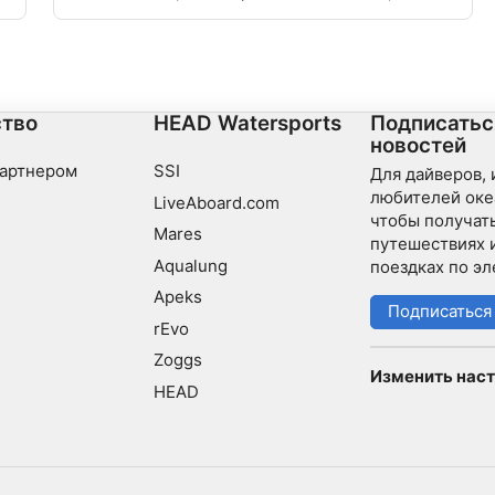
найдете вход "Am Hackl" на большой автостоянке.
На глубине 10 м слева, впереди и позади него,
деревья и камни, вы найдете обломки VW жука.
тво
HEAD Watersports
Подписатьс
новостей
партнером
SSI
Для дайверов,
любителей оке
LiveAboard.com
чтобы получать
Mares
путешествиях 
Aqualung
поездках по эл
Apeks
Подписаться
rEvo
Zoggs
Изменить наст
HEAD