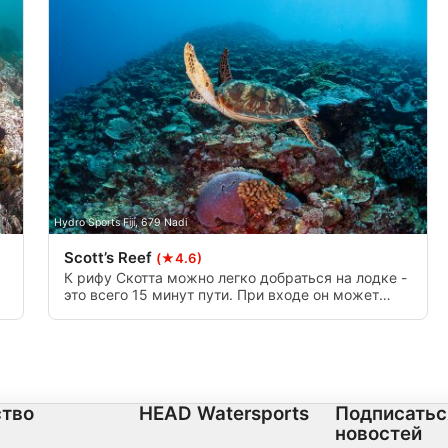
мой информации
Hydro Sports Fiji, 679 Nadi
Scott’s Reef
(★4.6)
К рифу Скотта можно легко добраться на лодке -
это всего 15 минут пути. При входе он может
показаться очень крутой стеной, но стоит
проплыть 2 минуты в любом направлении, и вы
начнете открывать для себя трещины и углы
рифа. Риф начинается с мелководья, но затем
опускается до максимальной глубины 39 м.
тво
HEAD Watersports
Подписатьс
новостей