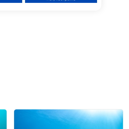
79 Nadi, ФИДЖИ
й рекламы
о контента
ии данных из разных