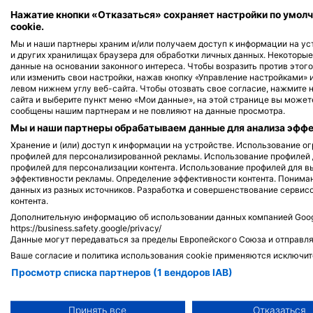
Shutterstock-Shane Myers Photography
Нажатие кнопки «Отказаться» сохраняет настройки по умолч
cookie.
Мы и наши партнеры храним и/или получаем доступ к информации на уст
Зеленая черепаха
Череп
и других хранилищах браузера для обработки личных данных. Некоторы
данные на основании законного интереса. Чтобы возразить против этого
или изменить свои настройки, нажав кнопку «Управление настройками» 
левом нижнем углу веб-сайта. Чтобы отозвать свое согласие, нажмите 
11
6
Достопримечательности
Достопри
сайта и выберите пункт меню «Мои данные», на этой странице вы можете
сообщены нашим партнерам и не повлияют на данные просмотра.
Мы и наши партнеры обрабатываем данные для анализа эффек
Хранение и (или) доступ к информации на устройстве. Использование 
профилей для персонализированной рекламы. Использование профилей
J
F
M
A
M
J
J
A
S
O
N
D
J
F
M
A
M
профилей для персонализации контента. Использование профилей для в
эффективности рекламы. Определение эффективности контента. Понима
данных из разных источников. Разработка и совершенствование сервис
контента.
Дополнительную информацию об использовании данных компанией Googl
https://business.safety.google/privacy/
Данные могут передаваться за пределы Европейского Союза и отправля
Дайв-центры, обслуживающие этот 
Ваше согласие и политика использования cookie применяются исключит
Просмотр списка партнеров (1 вендоров IAB)
Мы используем ваши данные для следующих целей:
Цели обработки ОВД:
Принять все
Отказаться