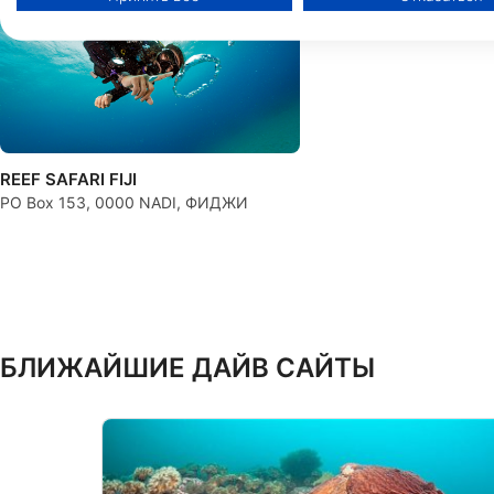
Hydro Sports Fiji
Хранение и (или) доступ к информации на устройстве
Shangri-La Resort, 6
Использование ограниченных данных для выбора рекламы
Создание профилей для персонализированной рекламы
Использование профилей для выбора персонализированно
REEF SAFARI FIJI
PO Box 153, 0000 NADI, ФИДЖИ
Создание профилей для персонализации контента
Использование профилей для выбора персонализированног
Определение эффективности рекламы
Определение эффективности контента
БЛИЖАЙШИЕ ДАЙВ САЙТЫ
Понимание аудитории с помощью статистики или комбинац
источников
Разработка и совершенствование сервисов