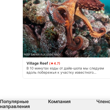
Использование ограниченных данных для выбора контента
Специальные возможности IAB:
Использование точных данных геолокации
Идентификация устройств на основе активно запрашивае
Цели обработки, не относящиеся к МВА:
Необходимо
Производительность
REEF SAFARI FIJI, 0000 NADI
функциональная
Village Reef
(★4.7)
В 10 минутах езды от дайв-шопа мы следуем
реклама
вдоль побережья к участку известного
деревенского рифа. Красивое дрифтовое
погружение с множеством предложений для
разных способностей.
Популярные
Компания
Членс
направления