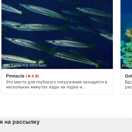
REEF SAFARI FIJI, 0000 NADI
REEF S
Pinnacle
Go
(★4.8)
Это место для глубокого погружения находится в
Вдо
нескольких минутах езды на лодке и
рас
расположено немного дальше от основного рифа.
пос
Этот дайв-сайт начинается на глубине 15 м и
раз
опускается до 35 м на единственную коралловую
доб
вершину.
бер
суж
я на рассылку