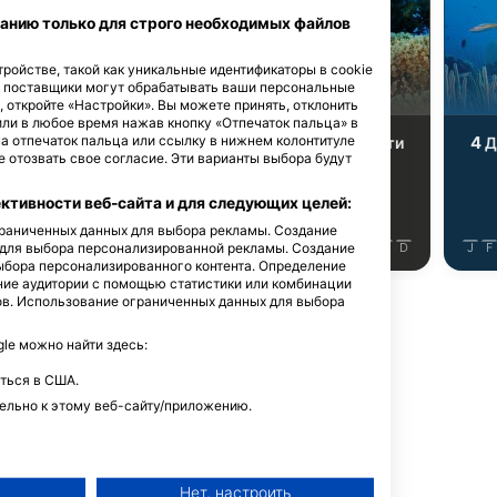
Shutterstock-Andrey Armyagov
Shutterstock-Rich Carey
анию только для строго необходимых файлов
ройстве, такой как уникальные идентификаторы в cookie
аха бисса
Рыба-Ангел
е поставщики могут обрабатывать ваши персональные
, откройте «Настройки». Вы можете принять, отклонить
или в любое время нажав кнопку «Отпечаток пальца» в
на отпечаток пальца или ссылку в нижнем колонтитуле
4
4
мечательности
Достопримечательности
Д
 отозвать свое согласие. Эти варианты выбора будут
тивности веб-сайта и для следующих целей:
ограниченных данных для выбора рекламы. Создание
 для выбора персонализированной рекламы. Создание
J
J
A
S
O
N
D
J
F
M
A
M
J
J
A
S
O
N
D
J
F
ыбора персонализированного контента. Определение
ние аудитории с помощью статистики или комбинации
ов. Использование ограниченных данных для выбора
e можно найти здесь:
ться в США.
дайв-сайт
ельно к этому веб-сайту/приложению.
Нет, настроить