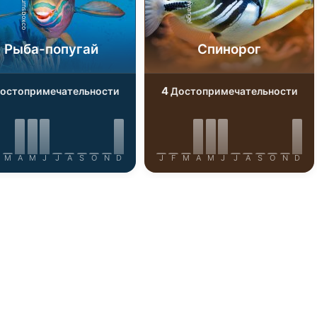
iStock-burnsboxco
iStock-wrangel
Рыба-попугай
Спинорог
4
остопримечательности
Достопримечательности
M
A
M
J
J
A
S
O
N
D
J
F
M
A
M
J
J
A
S
O
N
D