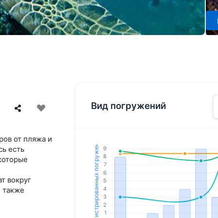
Вид погружений
ров от пляжа и
сь есть
которые
т вокруг
о также