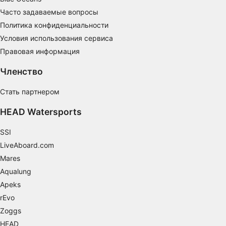
Создание профилей для персонализации
контента
Часто задаваемые вопросы
Политика конфиденциальности
Использование профилей для выбора
Условия использования сервиса
персонализированного контента
Правовая информация
Определение эффективности рекламы
Членство
Определение эффективности контента
Стать партнером
Понимание аудитории с помощью
HEAD Watersports
статистики или комбинации данных из
разных источников
SSI
Разработка и совершенствование сервисов
LiveAboard.com
Mares
Использование ограниченных данных для
выбора контента
Aqualung
Apeks
Специальные возможности IAB:
rEvo
Использование точных данных геолокации
Zoggs
Идентификация устройств на основе
HEAD