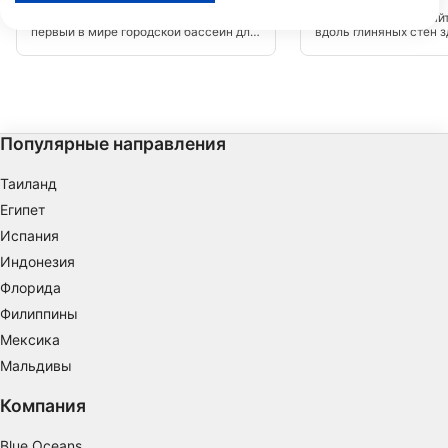
Rif010
Boothelling
(★0.0)
(★3.4)
ограниченных данных для выбора контента.
RiF010 - это мировое достижение:
Прекрасный дайв-сайт
Дополнительную информацию об использовании данных компанией
первый в мире городской бассейн для
вдоль глиняных стен 
серфинга! Здесь ты сможешь
приятно нырять. Оста
Google можно найти здесь: https://business.safety.google/privacy/
заниматься серфингом во внутренних
воздуха на обратном 
Данные могут передаваться за пределы Европейского Союза и
гаванях Роттердама на волнах
вдоль тростника обрат
отправляться в США.
высотой до полутора метров!
Ваше согласие и политика использования cookie применяются
исключительно к этому веб-сайту/приложению.
Популярные направления
Просмотр списка партнеров (1 вендоров IAB)
Мы используем ваши данные для следующих целей:
Таиланд
Цели обработки ОВД:
Египет
Хранение и (или) доступ к информации на
Испания
устройстве
Индонезия
Использование ограниченных данных для
Флорида
выбора рекламы
Филиппины
Создание профилей для
Мексика
персонализированной рекламы
Мальдивы
Использование профилей для выбора
Компания
персонализированной рекламы
Blue Oceans