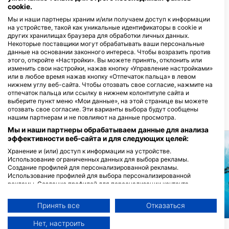
cookie.
дайв-сайт
Мы и наши партнеры храним и/или получаем доступ к информации
на устройстве, такой как уникальные идентификаторы в cookie и
других хранилищах браузера для обработки личных данных.
Dive Pro Group
Некоторые поставщики могут обрабатывать ваши персональные
Fabriekstraat 38 (Bus 9), 2547 Lint,
данные на основании законного интереса. Чтобы возразить против
БЕЛЬГИЯ
этого, откройте «Настройки». Вы можете принять, отклонить или
IN2DIVE DIVE CENTER, Max.
изменить свои настройки, нажав кнопку «Управление настройками»
2 cursisten per instructeur
или в любое время нажав кнопку «Отпечаток пальца» в левом
Hermanus M H Coenradistraat 3,
нижнем углу веб-сайта. Чтобы отозвать свое согласие, нажмите на
3123 CM Schiedam,
НИДЕРЛАНДЫ
отпечаток пальца или ссылку в нижнем колонтитуле сайта и
выберите пункт меню «Мои данные», на этой странице вы можете
отозвать свое согласие. Эти варианты выбора будут сообщены
БЛИЖАЙШИЕ ДАЙВ САЙТЫ
нашим партнерам и не повлияют на данные просмотра.
Мы и наши партнеры обрабатываем данные для анализа
эффективности веб-сайта и для следующих целей:
Хранение и (или) доступ к информации на устройстве.
Использование ограниченных данных для выбора рекламы.
Создание профилей для персонализированной рекламы.
Использование профилей для выбора персонализированной
рекламы. Создание профилей для персонализации контента.
Использование профилей для выбора персонализированного
контента. Определение эффективности рекламы. Определение
Принять все
Отказаться
эффективности контента. Понимание аудитории с помощью
Aqualung
Aqualung
статистики или комбинации данных из разных источников.
Нет, настроить
Разработка и совершенствование сервисов. Использование