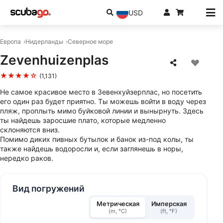
USD
Европа
Нидерланды
Северное море
Zevenhuizenplas
★★★★☆
(1,131)
Не самое красивое место в Зевенхуйзерплас, но посетить
его один раз будет приятно. Ты можешь войти в воду через
пляж, проплыть мимо буйковой линии и вынырнуть. Здесь
ты найдешь заросшие плато, которые медленно
склоняются вниз.
Помимо диких пивных бутылок и банок из-под колы, ты
также найдешь водоросли и, если заглянешь в норы,
нередко раков.
Вид погружений
Метрическая
Имперская
(m, °C)
(ft, °F)