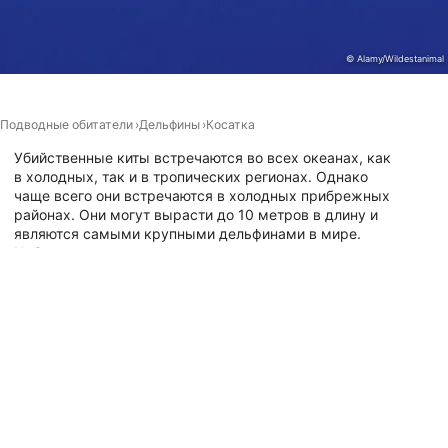
Разработка и совершенствование сервисов
© Alamy/Wildestanimal
Использование ограниченных данных для
выбора контента
Специальные возможности IAB:
Подводные обитатели
Дельфины
Косатка
Использование точных данных геолокации
Убийственные киты встречаются во всех океанах, как
в холодных, так и в тропических регионах. Однако
Идентификация устройств на основе
чаще всего они встречаются в холодных прибрежных
активно запрашиваемой информации
районах. Они могут вырасти до 10 метров в длину и
являются самыми крупными дельфинами в мире.
Цели обработки, не относящиеся к МВА:
Наблюдение за их умным социальным поведением и
Необходимо
методами охоты - это незабываемый опыт. Вам
интересно? Тогда иди ныряй с косатками!
Производительность
Давй-сайты с этим животным
функциональная
реклама