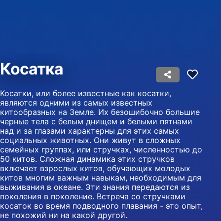
Использование ограниченных данных для
выбора рекламы
Создание профилей для
персонализированной рекламы
Косатка
Использование профилей для выбора
персонализированной рекламы
Косатки, или более известные как косатки,
Создание профилей для персонализации
являются одними из самых известных
контента
китообразных на Земле. Их безошибочно большие
черные тела с белым днищем и белыми пятнами
Использование профилей для выбора
над и за глазами характерны для этих самых
персонализированного контента
социальных животных. Они живут в сложных
семейных группах, или стручках, численностью до
Определение эффективности рекламы
50 китов. Сложная динамика этих стручков
включает взрослых китов, обучающих молодых
Определение эффективности контента
китов многим важным навыкам, необходимым для
выживания в океане. Эти знания передаются из
поколения в поколение. Встреча со стручками
Понимание аудитории с помощью
косаток во время подводного плавания - это опыт,
статистики или комбинации данных из
разных источников
не похожий ни на какой другой.