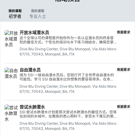
我的课程
我的课程
初学者
专业人士
开放水域潜水员
根据要求
这个全球认可的课程是开始你作为一名认证潜水员的终身冒
险的最佳方式。个性化的培训与水下练习相结合，确保您掌
握在水下真正自如的技能和经验。您将获得 SSI 开放水域潜
Dive Blu Diving Center, Dive Blu Monopoli, Via Aldo Moro
水员证书。
67/10, 70043, Monopoli, BA, ITA
自由潜水员
根据要求
成为 SSI 一级自由潜水员后，您就打开了全世界自由潜水的
可能性。学习 SSI 自由潜水比你想象的要容易得多。在本课
程中，在线培训课程、泳池/封闭水域课程和开放水域潜水相
Dive Blu Diving Center, Dive Blu Monopoli, Via Aldo Moro
结合，帮助您在短时间内成为一名安全可靠的自由潜水员。
67/10, 70043, Monopoli, BA, ITA
获得认证后，您就可以与同伴一起在开放水域进行自由潜
水，水深可达 20 米，探索世界各地各种美丽的水下生态系
统。今天就开始在线学习！
尝试水肺潜水
根据要求
SSI 尝试水肺潜水计划是首次尝试水肺潜水的最佳方式。您将
在封闭的水域中，在教练的悉心照料下，享受水下难忘的第
一次呼吸，体验水肺潜水的神奇魅力。在这个短期课程结束
Dive Blu Diving Center, Dive Blu Monopoli, Via Aldo Moro
时，您将获得 SSI 尝试水肺潜水认可卡，并毫无疑问地想再
67/10, 70043, Monopoli, BA, ITA
次潜水。 无尽的水肺潜水探险在等着您，而这个课程就是一
切的开始。今天就开始吧