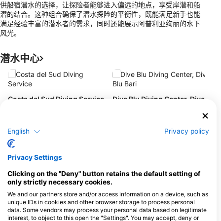
供船宿潜水的选择，让探险者能够进入偏远的地点，享受岸潜和船
潜的结合。这种组合确保了潜水探险的平衡性，既能满足新手也能
满足经验丰富的潜水者的需求，同时还能展示阿普利亚绚丽的水下
风光。
潜水中心
A
V
T
Costa del Sud Diving Service
Dive Blu Diving Center, Dive
Blu Bari
Lungomare Santa Caterina 6,
73050 Santa Caterina di Nardò, LE
Via Ignazio Lojacono 10/12, 70126
- 意大利
Bari, BA - 意大利
English
Privacy policy
MARLINTREMITI ASD
Privacy Settings
VIA A. VESPUCCI, 71040
VIA Roma 6, 70043
ISOLE TREMITI, FG - 意大利
MONOPOLI, BA - 
Clicking on the "Deny" button retains the default setting of
only strictly necessary cookies.
Dive Blu Diving Center, Dive Blu Monopoli
We and our partners store and/or access information on a device, such as
Via Aldo Moro 67/10, 70043
Via San Bonaventur
Monopoli, BA - 意大利
74122 Taranto, TA
unique IDs in cookies and other browser storage to process personal
data. Some vendors may process your personal data based on legitimate
interest, to object to this open the "Settings". You may accept, deny or
SALENTO DIVING
DIVING LA BOA