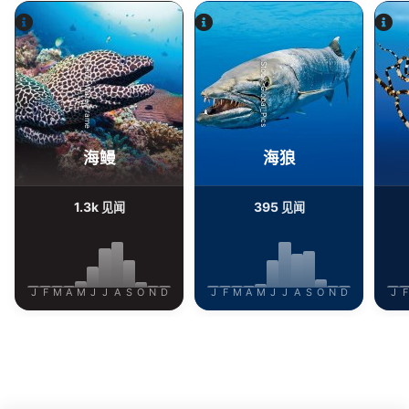
Alamy-WaterFrame
iStock-Global_Pics
海鳗
海狼
1.3k
395
见闻
见闻
J
F
M
A
M
J
J
A
S
O
N
D
J
F
M
A
M
J
J
A
S
O
N
D
J
F