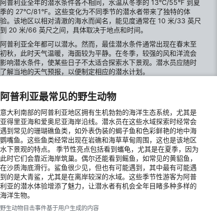
阿普利亚全年的潜水条件各不相同，水温从冬季的 13°C/55°F 到夏
季的 27°C/81°F。这些变化为不同季节的潜水者带来了独特的体
IAB Special Features:
验。该地区以相对清澈的海水而闻名，能见度通常在 10 米/33 英尺
到 20 米/66 英尺之间，具体取决于地点和时间。
Use precise geolocation data
阿普利亚全年都可以潜水。然而，最佳潜水条件通常出现在春末至
Identify devices based on information
初秋，此时天气温暖，海面较为平静。在冬季，较强的风和洋流会
actively requested
影响潜水条件，使某些日子不太适合探索水下景观。潜水员应随时
了解当地的天气预报，以便制定相应的潜水计划。
Non-IAB processing purposes:
Necessary
阿普利亚最常见的野生动物
Performance
意大利南部的阿普利亚地区拥有生机勃勃的海洋生态系统，尤其是
亚得里亚海和爱奥尼亚海岸沿线。潜水员在这些水域探索时经常会
Functional
遇到常见的珊瑚礁鱼类，如外表伪装的蝎子鱼和色彩鲜艳的地中海
鹦嘴鱼。这些鱼类经常出现在岩礁和海草草甸周围，这也是该地区
Advertising
水下景观的特点。 季节性亮点包括看到蠵龟，尤其是在夏季，因为
此时它们会靠近海岸筑巢。偶尔还能看到鳐鱼，如常见的黄貂鱼，
在沙质海底滑行。鲨鱼很少见，但也有可能遇到，其中最有可能遇
到的是大青鲨，尤其是在离岸较深的水域。这些季节性游客为阿普
利亚的潜水体验增添了魅力，让潜水者有机会全年目睹多种多样的
海洋生物。
野生动物目击事件基于用户生成的内容