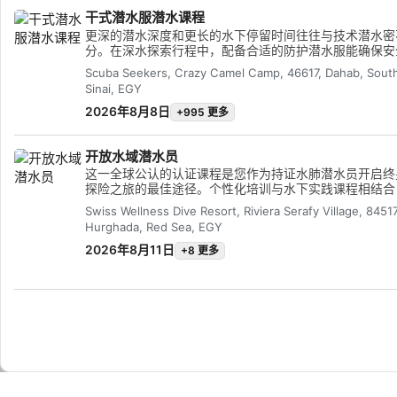
故，在潜水事故发生后正确填写所需文件，并运用在“紧
干式潜水服潜水课程
一反应”课程中学习的心肺复苏（CPR）和急救技能。“救
Advertising
水员”课程极具价值，完成课程后，您将感到自己已做好
更深的潜水深度和更长的水下停留时间往往与技术潜水密
准备，能够应对现实生活中的紧急潜水情况。尽管课程难
分。在深水探索行程中，配备合适的防护潜水服能确保安
较大，但大多数完成该认证的潜水员都表示，这是他们参
舒适，这也是许多技术潜水员选择干式潜水服潜水的原因
Scuba Seekers, Crazy Camel Camp, 46617, Dahab, Sout
过的最棒的课程。
Sinai, EGY
2026年8月8日
+995 更多
开放水域潜水员
这一全球公认的认证课程是您作为持证水肺潜水员开启终
探险之旅的最佳途径。个性化培训与水下实践课程相结合
确保您掌握在水下如鱼得水所需的技能和经验。您将获得
Swiss Wellness Dive Resort, Riviera Serafy Village, 84517
SSI 开放水域潜水员认证。
Hurghada, Red Sea, EGY
2026年8月11日
+8 更多