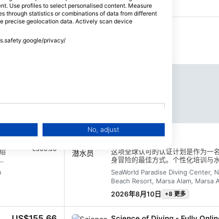
1
1
tent. Use profiles to select personalised content. Measure
through statistics or combinations of data from different
se precise geolocation data. Actively scan device
ss.safety.google/privacy/
活动预告
的课程
我的课程
潜水之旅
潜水套餐
环境活动
社交活动
进阶
专业人士
No, adjust
US$345.90
开放水域潜水员
€300.00
绍
这项全球认可的认证计划是作为一
。
身冒险的最佳方式。个性化培训与
以
保您掌握所需的技能和经验，在水
h
SeaWorld Paradise Diving Center, 
将获得 SSI 开放水域潜水员证书。
Beach Resort, Marsa Alam, Marsa 
表
航夜
2026年8月10日
+8 更多
识
US$155.66
Science of Diving - Fully Onli