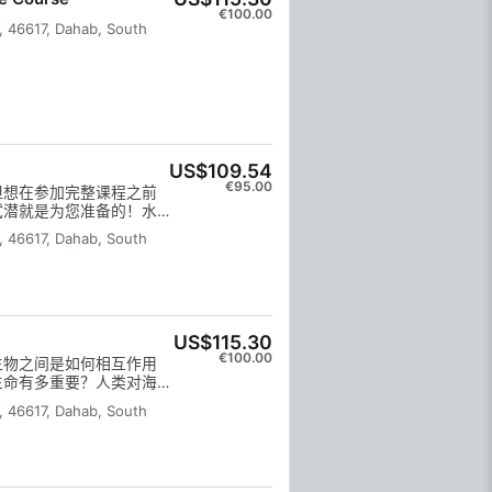
€100.00
 46617, Dahab, South
US$109.54
€95.00
但想在参加完整课程之前
试潜就是为您准备的！水
1 天在学习开放水域课程的第
 46617, Dahab, South
深入的潜水体验。学员将
封闭水域潜水以及一次最
如果所有技能都已完成，且
这些潜水计入课程--但
程包括 2 次潜水，耗时
US$115.30
€100.00
生物之间是如何相互作用
生命有多重要？人类对海洋
需要保护它们？了解这些以
 46617, Dahab, South