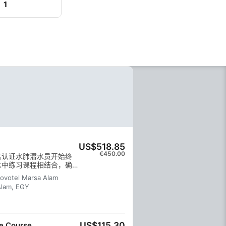
1
US$518.85
€450.00
名认证水肺潜水员开始终
水中练习课程相结合，确
下真正做到游刃有余。您
Novotel Marsa Alam
Alam, EGY
US$115.30
ne Course