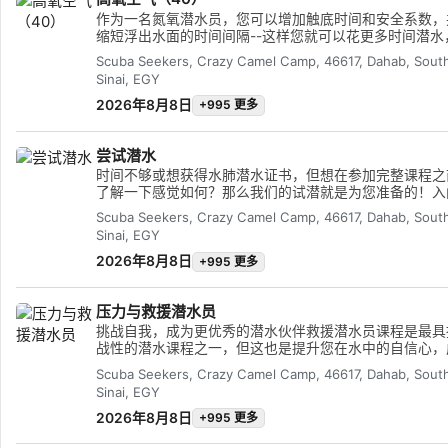
作为一名氮氧潜水员，您可以增加触底时间和安全系数，
Measure advertising performance
缩短浮出水面的时间间隔--这样您就可以花更多时间潜水
少等待时间！在本课程中，您将学习新技能，增加潜水知
Scuba Seekers, Crazy Camel Camp, 46617, Dahab, Sout
Measure content performance
识，同时学习如何安全地计划和使用氧气含量高达 40% 
Sinai, EGY
氧空气混合物潜水。 完成课程后，您将获得 SSI 高氧空
32% 或 40% 证书。
2026年8月8日
+995 更多
Understand audiences through statistics or combinations of 
Develop and improve services
尝试潜水
时间不够或想获得水肺潜水证书，但想在参加完整课程之
Use limited data to select content
了解一下感觉如何？那么我们的试潜就是为您准备的！入
水 - 1 次潜水，2 小时潜水入门旨在让非潜水员领略水下
Scuba Seekers, Crazy Camel Camp, 46617, Dahab, Sout
IAB Special Features:
的魅力，非常适合时间紧迫的潜水员。我们的专业潜水员
Sinai, EGY
您清楚地介绍潜水过程中的注意事项，之后您将在浅水区
Use precise geolocation data
几项基本的水肺潜水技能，然后带您到珊瑚礁上进行探索
2026年8月8日
+995 更多
个体验时间约为 2 小时，下水时间最少 40 分钟，最深 6
Identify devices based on information actively requested
为确保客户的安全和舒适，专业潜水员与入门潜水员的比
压力与救援潜水员
1 对 1。
Non-IAB processing purposes:
挑战自我，成为更优秀的潜水伙伴救援潜水员课程是最具
战性的潜水课程之一，但这也是提升您在水中的自信心，
Necessary
为更安全、更独立的潜水员的绝佳途径。救援潜水员认证
Scuba Seekers, Crazy Camel Camp, 46617, Dahab, Sout
主要目标之一，是教导潜水员如何进行自救，并在其他潜
Sinai, EGY
Performance
员遇到险情时能够保持冷静并提供协助。本课程将拓展您
水下及岸上救援实践的了解，教会您如何在各种潜水紧急
2026年8月8日
+995 更多
况下有效实施救援并提供协助。您将学习如何处理潜水事
Functional