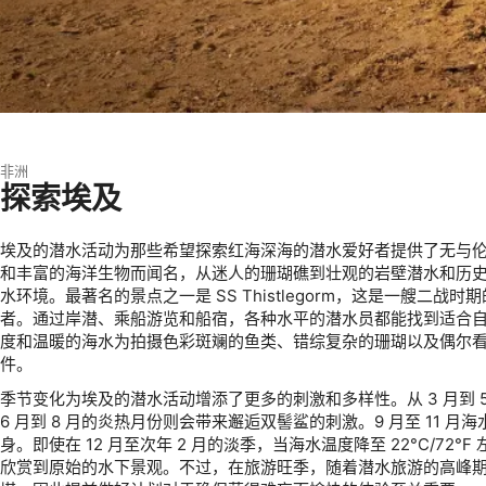
非洲
探索埃及
埃及的潜水活动为那些希望探索红海深海的潜水爱好者提供了无与
和丰富的海洋生物而闻名，从迷人的珊瑚礁到壮观的岩壁潜水和历
水环境。最著名的景点之一是 SS Thistlegorm，这是一艘二
者。通过岸潜、乘船游览和船宿，各种水平的潜水员都能找到适合
度和温暖的海水为拍摄色彩斑斓的鱼类、错综复杂的珊瑚以及偶尔
件。
季节变化为埃及的潜水活动增添了更多的刺激和多样性。从 3 月到 
6 月到 8 月的炎热月份则会带来邂逅双髻鲨的刺激。9 月至 11 
身。即使在 12 月至次年 2 月的淡季，当海水温度降至 22°C/72
欣赏到原始的水下景观。不过，在旅游旺季，随着潜水旅游的高峰