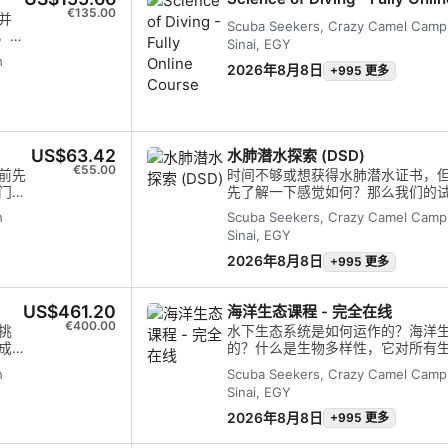
€135.00
并
Scuba Seekers, Crazy Camel Camp,
，减
Sinai, EGY
h
的高
2026年8月8日
+995 更多
气
data from different sources
US$63.42
水肺潜水探索 (DSD)
€55.00
前先
时间不够或想获得水肺潜水证书，
门潜
先了解一下感觉如何？那么我们的
世界
肺潜水探索 (DSD) - 2 次潜水，
h
Scuba Seekers, Crazy Camel Camp,
会向
一部分时，该课程为学生提供了更
Sinai, EGY
学习
完成一堂知识拓展课、一次浅水区
。整
大深度为 12 米的开放水域潜水。
2026年8月8日
+995 更多
 米。
学员希望继续完整课程，他们可以将
例为
前提是他们必须立即继续课程。该课
US$461.20
海洋生态课程 - 完全在线
1 整天。
€400.00
挑
水下生态系统是如何运作的？海洋
成
的？什么是生物多样性，它对所有
的
环境产生了什么影响，我们为什么
h
Scuba Seekers, Crazy Camel Camp,
水
及更多内容！
Sinai, EGY
对
情
2026年8月8日
+995 更多