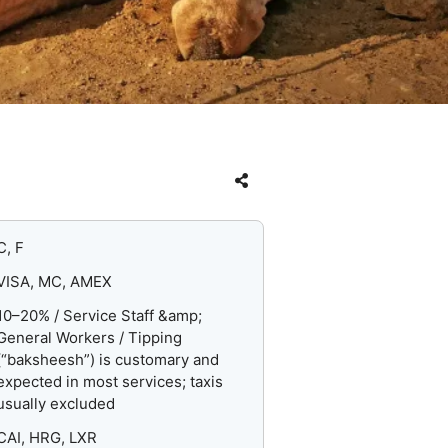
C, F
VISA, MC, AMEX
10–20% / Service Staff &amp;
General Workers / Tipping
(“baksheesh”) is customary and
expected in most services; taxis
usually excluded
CAI, HRG, LXR