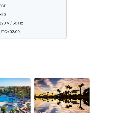
EGP
+20
220 V / 50 Hz
UTC+02:00
line Jane Anderson
iStock/Anton_Petrus