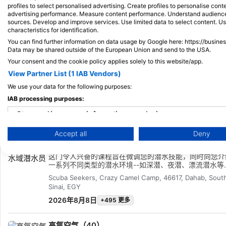
5
3
profiles to select personalised advertising. Create profiles to personalise con
advertising performance. Measure content performance. Understand audiences 
sources. Develop and improve services. Use limited data to select content. U
characteristics for identification.
You can find further information on data usage by Google here: https://busine
Data may be shared outside of the European Union and send to the USA.
Your consent and the cookie policy applies solely to this website/app.
View Partner List (1 IAB Vendors)
We use your data for the following purposes:
IAB processing purposes:
我的课程
我
初学者
Store and/or access information on a device
Accept all
Deny
Use limited data to select advertising
高级开放水域潜水员
Create profiles for personalised advertising
这门令人兴奋的课程旨在微调您的潜水技能，同时向您介
一系列不同类型的潜水环境--如深潜、夜潜、漂流潜水等
高级课程是让您获得更多潜水经验的好方法，同时您还可
Use profiles to select personalised advertising
Scuba Seekers, Crazy Camel Camp, 46617, Dahab, Sout
在教练的指导下继续学习，这将有助于增强您在水中的信
Sinai, EGY
心。高级课程以开放水域课程所学知识为基础，从以下列
Create profiles to personalise content
中总共选择 5 个探险潜水项目来发展新的能力：深潜导
2026年8月8日
+495 更多
间潜水漂流潜水完美浮力搜索和恢复水下博物学家鱼类标
更多
Use profiles to select personalised content
高氧空气（40）