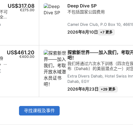
急第
US$317.08
Deep Dive SP
援潜
€275.00
充分
不可
不包括国家公园费用
度
全与
加
。
h
Camel Dive Club, P.O Box 10, 4661
2026年8月10日
+7 更多
US$461.20
探索新世界——加入我们，考取
€400.00
吧！
身
，
我们将通过六次水下训练（四次在
布（Dahab）的美丽潜点之一）
,
得开放水域认证所需的所有必要技能
Extra Divers Dahab, Hotel Swiss Inn
习及与教练的课堂教学）和一场期
Dahab, EGY
程。
2026年8月23日
+29 更多
寻找课程及事件