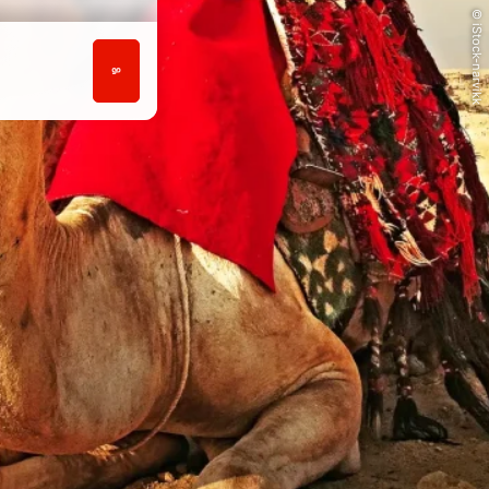
© iStock-narvikk