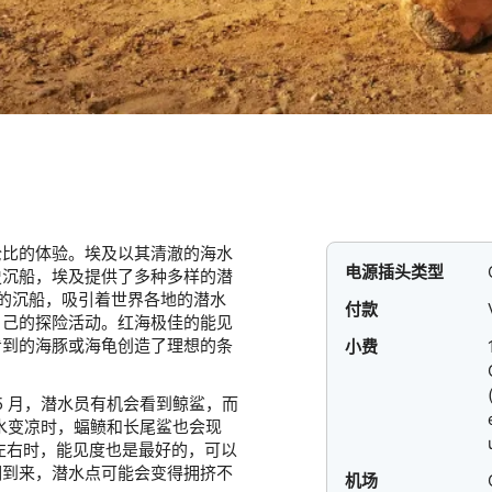
伦比的体验。埃及以其清澈的海水
电源插头类型
史沉船，埃及提供了多种多样的潜
战时期的沉船，吸引着世界各地的潜水
付款
自己的探险活动。红海极佳的能见
看到的海豚或海龟创造了理想的条
小费
5 月，潜水员有机会看到鲸鲨，而
月海水变凉时，蝠鲼和长尾鲨也会现
°F 左右时，能见度也是最好的，可以
期到来，潜水点可能会变得拥挤不
机场