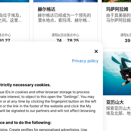
赫尔格达
玛萨阿拉姆
半岛位于埃及，
赫尔格达已经成为一个领先的
由于其美丽的
之间。这里是
潜水地点，索玛湾、赫尔格
马尔萨阿拉姆
达、马卡迪湾和埃尔古纳都是
红海地区最受
优秀的潜水地点。
目的地之一。
潜点
中心
课程&活动
潜点
中心
课程&
91
27
74
78
25
39
Privacy policy
strictly necessary cookies.
que IDs in cookies and other browser storage to process
e interest, to object to this open the "Settings". You may
or at any time by clicking the fingerprint button on the left
代达罗斯礁
亚历山大
 or the link in the footer of the website and click the My
 扎巴尔加德
探索神匠 代达罗斯珊瑚礁位于
探索亚历山大
l be signaled to our partners and will not affect browsing
）隐匿在埃及红
埃及红海海岸马萨阿拉姆以
埃及北部、地
。扎巴�
东。这是一个浅礁
大型港口城市
e and to do the following:
点
课程&活动
潜点
sing. Create profiles for personalised advertising. Use