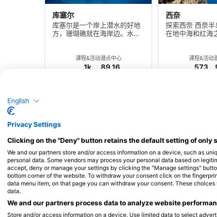
库塞尔
西奈
库塞尔是一个岸上潜水的好地
探索西奈 西奈
方，珊瑚礁就在海岸边。水域
在地中海和红海
清澈、平静，珊瑚鱼很多。
一片沙漠，与红
课程&活动
潜点
中心
课程&活动
1k
89
16
573
English
Privacy Settings
Clicking on the "Deny" button retains the default setting of only 
We and our partners store and/or access information on a device, such as uni
personal data. Some vendors may process your personal data based on legitimat
accept, deny or manage your settings by clicking the "Manage settings" button 
阿布-努哈斯
扎巴尔加德岛
bottom corner of the website. To withdraw your consent click on the fingerprint
探索阿布努哈斯 阿布努哈斯
探索扎巴尔加德
data menu item, on that page you can withdraw your consent. These choices wil
（Abu Nuhas）位于埃及红海
（Zabargad
data.
沿岸赫尔格达以北两小
海海岸的最南端
We and our partners process data to analyze website performanc
潜点
潜
Store and/or access information on a device. Use limited data to select adverti