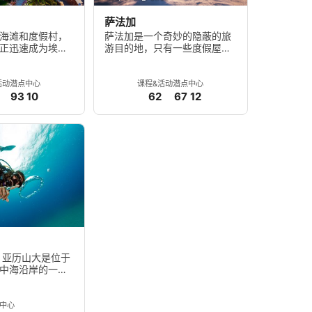
萨法加
海滩和度假村，
萨法加是一个奇妙的隐蔽的旅
正迅速成为埃及
游目的地，只有一些度假屋和
欢迎的主要旅游
平房以及一个小型酒店。
活动
潜点
中心
课程&活动
潜点
中心
93
10
62
67
12
 亚历山大是位于
中海沿岸的一座
。
中心