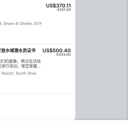
US$370.11
€321.00
9, Sharm El Sheikh, EGY
US$500.40
开放水域潜水员证书
€434.00
我们的屋礁，两次在达哈
对您进行培训，使您掌握获
。 六节理论课（数字学
 Resort, South Sinai,
末考试将完成您的潜水课