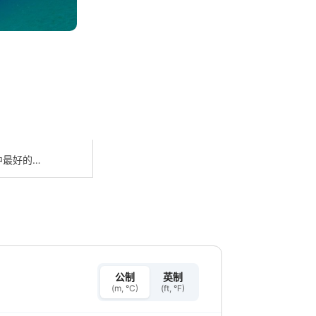
中最好的潜
是世界上最
公制
英制
(m, °C)
(ft, °F)