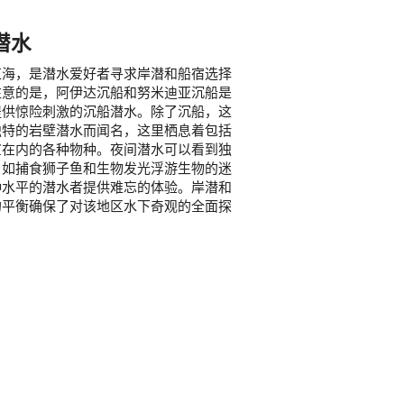
潜水
红海，是潜水爱好者寻求岸潜和船宿选择
注意的是，阿伊达沉船和努米迪亚沉船是
提供惊险刺激的沉船潜水。除了沉船，这
独特的岩壁潜水而闻名，这里栖息着包括
鲨在内的各种物种。夜间潜水可以看到独
，如捕食狮子鱼和生物发光浮游生物的迷
种水平的潜水者提供难忘的体验。岸潜和
的平衡确保了对该地区水下奇观的全面探