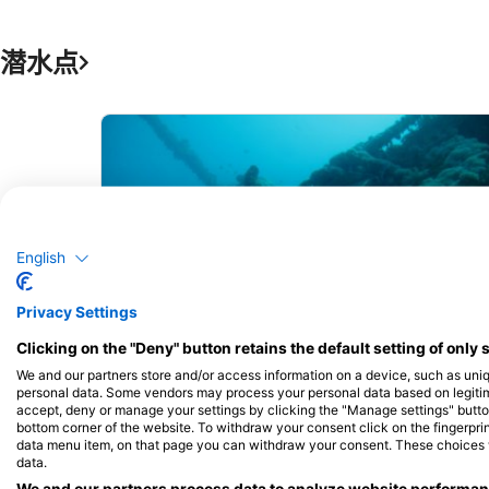
潜水点
English
Privacy Settings
Clicking on the "Deny" button retains the default setting of only 
We and our partners store and/or access information on a device, such as uni
personal data. Some vendors may process your personal data based on legitimat
accept, deny or manage your settings by clicking the "Manage settings" button 
Hans E. (#3545391)
bottom corner of the website. To withdraw your consent click on the fingerprint
data menu item, on that page you can withdraw your consent. These choices wil
Big Brother
(★4.3)
data.
近海岛屿，周围都是令人惊叹的礁墙。水流可能很急，
We and our partners process data to analyze website performanc