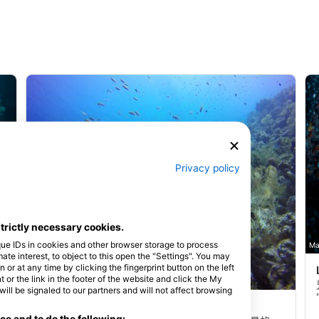
Privacy policy
strictly necessary cookies.
que IDs in cookies and other browser storage to process
Ma
e interest, to object to this open the "Settings". You may
or at any time by clicking the fingerprint button on the left
 or the link in the footer of the website and click the My
SSI Service Center Egypt, 84517 Hurghada
l be signaled to our partners and will not affect browsing
Big Brother East
(★4.3)
e and to do the following: