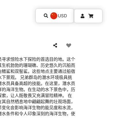
USD
员寻求惊险水下探险的首选目的地。这个
其生机勃勃的珊瑚礁、历史悠久的沉船而
白鳍鲨和双髻鲨。这些地点主要通过船宿
水下景观。 兄弟群岛的潜水环境极具挑
潜水员具备高超的技能。在这里，潜水员
样的海洋生物。在生动的水下景色中，历
探索，让人既敬畏又充满冒险精神。 在
在其自然栖息地中翩翩起舞的壮观场面，
节变化会影响海洋生物的能见度和水流，
潜水条件和令人印象深刻的海洋生物，使