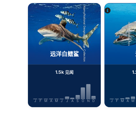
Functional
Alamy/National Geographic Image Collection
Advertising
iStock-Global_Pics
远洋白鳍鲨
1.5k
1
见闻
J
F
M
A
M
J
J
A
S
O
N
D
J
F
M
A
M