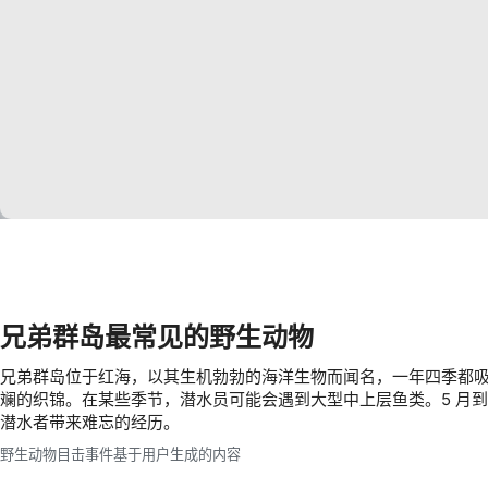
Use profiles to select personalised content
Measure advertising performance
Measure content performance
Understand audiences through statistics or combinations of 
Develop and improve services
Use limited data to select content
IAB Special Features:
Use precise geolocation data
兄弟群岛最常见的野生动物
Identify devices based on information actively requested
兄弟群岛位于红海，以其生机勃勃的海洋生物而闻名，一年四季都
Non-IAB processing purposes:
斓的织锦。在某些季节，潜水员可能会遇到大型中上层鱼类。5 月到 
Necessary
潜水者带来难忘的经历。
野生动物目击事件基于用户生成的内容
Performance