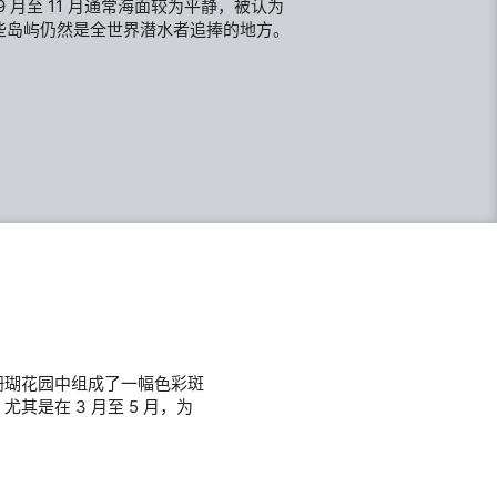
9 月至 11 月通常海面较为平静，被认为
些岛屿仍然是全世界潜水者追捧的地方。
珊瑚花园中组成了一幅色彩斑
是在 3 月至 5 月，为