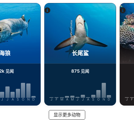
Alamy/imageBROKER
海狼
长尾鲨
.2k
875
见闻
见闻
J
J
A
S
O
N
D
J
F
M
A
M
J
J
A
S
O
N
D
J
F
显示更多动物