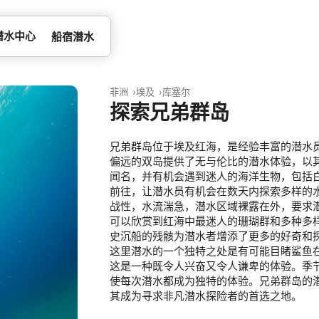
潜水中心
船宿潜水
非洲
埃及
库塞尔
探索兄弟群岛
兄弟群岛位于埃及红海，是经验丰富的潜水
偏远的双岛提供了无与伦比的潜水体验，以
闻名，并有机会遇到迷人的海洋生物，包括
前往，让潜水员有机会在数天内探索多样的
战性，水流湍急，潜水区域裸露在外，要求
可以欣赏到红海中最迷人的珊瑚群和多种多
史沉船的残骸为潜水者增添了更多的好奇和
这里潜水的一个独特之处是有可能目睹鲨鱼
这是一种既令人兴奋又令人谦卑的体验。季
使每次潜水都成为独特的体验。兄弟群岛的
其成为寻求非凡潜水探险者的首选之地。