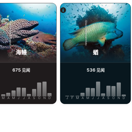
iStock/ultramarinfoto
Alamy-WaterFrame
海鳗
蝤
675
536
见闻
见闻
M
A
M
J
J
A
S
O
N
D
J
F
M
A
M
J
J
A
S
O
N
D