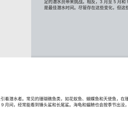
足的潜水员带来挑战。相反，3 月至 5 月和 
是最佳潜水时间。尽管存在这些变化，但这
data from different sources
吸引着潜水者。常见的珊瑚礁鱼类，如花蚁鱼、蝴蝶鱼和天使鱼，在
9 月间，经常能看到锤头鲨和长尾鲨。海龟和蝠鲼也会按季节出没，尤其