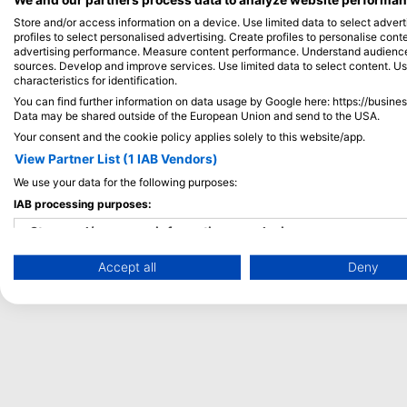
在整个潜水过程中会不断变化，因此要注意这一点。漂
流潜水和深潜经验必不可少。确保每次潜水都携带
Store and/or access information on a device. Use limited data to select adverti
SMB。
profiles to select personalised advertising. Create profiles to personalise con
advertising performance. Measure content performance. Understand audiences 
sources. Develop and improve services. Use limited data to select content. U
characteristics for identification.
You can find further information on data usage by Google here: https://busine
Data may be shared outside of the European Union and send to the USA.
Your consent and the cookie policy applies solely to this website/app.
View Partner List (1 IAB Vendors)
We use your data for the following purposes:
IAB processing purposes:
Store and/or access information on a device
Accept all
Deny
Use limited data to select advertising
Create profiles for personalised advertising
Use profiles to select personalised advertising
Create profiles to personalise content