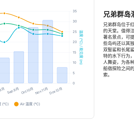
兄弟群岛
兄弟群岛位于
的天堂。值得
著名景点，可
些岛屿还以其
双髻鲨和长尾
特的水下行为
人舞姿，为各
船宿探险之间
索。