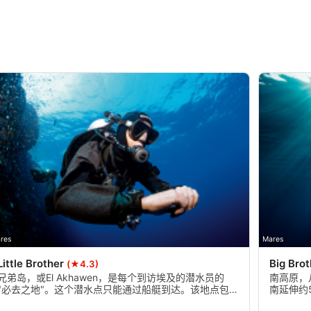
res
Mares
Little Brother
Big Bro
(★4.3)
兄弟岛，或El Akhawen，是每个到访埃及的潜水员的
南高原，
"必去之地"。这个潜水点只能通过船艇到达。该地点包含
南延伸约
两个岛，小岛和大岛。这是一个比较高级的潜水，因为
原大约有