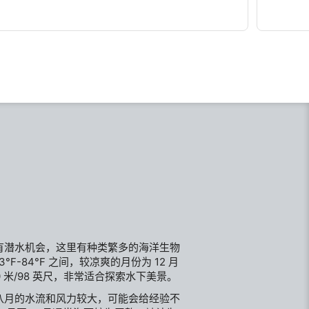
它可能会有很强的水流和很深的落差，有很多鲨鱼的踪
方流来，
迹。
有潜水机会，这里有种类繁多的海洋生物
°F-84°F 之间，较凉爽的月份为 12 月
0 米/98 英尺，非常适合探索水下美景。
八月的水流和风力较大，可能会给经验不