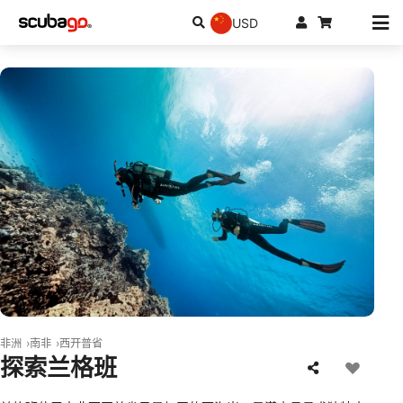
USD
© Aqualung
非洲
南非
西开普省
探索兰格班