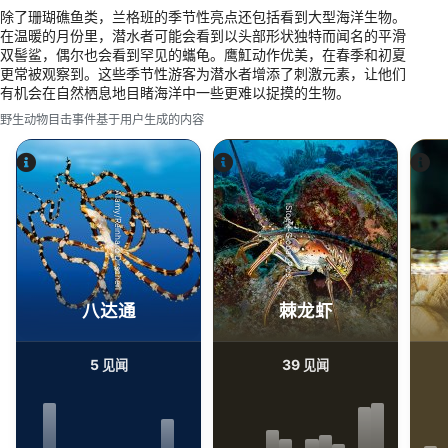
除了珊瑚礁鱼类，兰格班的季节性亮点还包括看到大型海洋生物。
Create profiles to personalise content
在温暖的月份里，潜水者可能会看到以头部形状独特而闻名的平滑
双髻鲨，偶尔也会看到罕见的蠵龟。鹰魟动作优美，在春季和初夏
Use profiles to select personalised content
更常被观察到。这些季节性游客为潜水者增添了刺激元素，让他们
有机会在自然栖息地目睹海洋中一些更难以捉摸的生物。
Measure advertising performance
野生动物目击事件基于用户生成的内容
Measure content performance
Understand audiences through statistics or
Alamy/Reinhard Dirscherl
combinations of data from different sources
iStock-Global_Pics
Develop and improve services
Use limited data to select content
八达通
棘龙虾
IAB Special Features:
Use precise geolocation data
5
39
见闻
见闻
Identify devices based on information
actively requested
Non-IAB processing purposes: