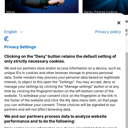
Mares
Mares, Predrag Vuckovic
Yacht club
Langebaan Main Beac
(★4.0)
Fish Alley
(★3.4)
兰格班游艇俱乐部潜水点仅在工作日开放，
需要获得国家旅游局的许可。最佳潜水时间
该潜水点位于兰格班主海滩
English
Privacy policy
是潮汐平静时。那里的潮汐水流很强。
潜水。最佳潜水时间是潮汐
Privacy Settings
Clicking on the "Deny" button retains the default setting of
only strictly necessary cookies.
We and our partners store and/or access information on a device, such as
unique IDs in cookies and other browser storage to process personal
data. Some vendors may process your personal data based on legitimate
interest, to object to this open the "Settings". You may accept, deny or
manage your settings by clicking the "Manage settings" button or at any
time by clicking the fingerprint button on the left bottom corner of the
website. To withdraw your consent click on the fingerprint or the link in
the footer of the website and click the My data menu item, on that page
you can withdraw your consent. These choices will be signaled to our
partners and will not affect browsing data.
We and our partners process data to analyze website
performance and to do the following: