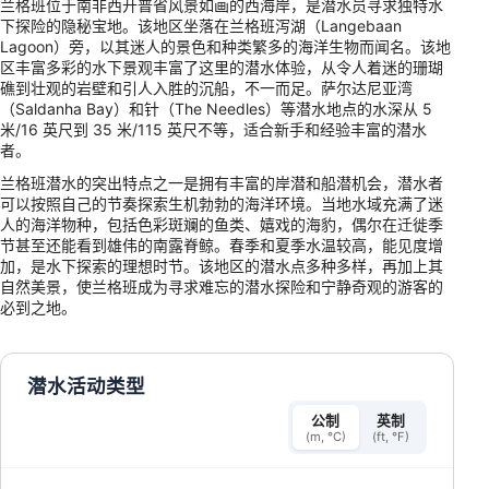
兰格班位于南非西开普省风景如画的西海岸，是潜水员寻求独特水
下探险的隐秘宝地。该地区坐落在兰格班泻湖（Langebaan
Lagoon）旁，以其迷人的景色和种类繁多的海洋生物而闻名。该地
区丰富多彩的水下景观丰富了这里的潜水体验，从令人着迷的珊瑚
礁到壮观的岩壁和引人入胜的沉船，不一而足。萨尔达尼亚湾
（Saldanha Bay）和针（The Needles）等潜水地点的水深从 5
米/16 英尺到 35 米/115 英尺不等，适合新手和经验丰富的潜水
者。
兰格班潜水的突出特点之一是拥有丰富的岸潜和船潜机会，潜水者
可以按照自己的节奏探索生机勃勃的海洋环境。当地水域充满了迷
人的海洋物种，包括色彩斑斓的鱼类、嬉戏的海豹，偶尔在迁徙季
节甚至还能看到雄伟的南露脊鲸。春季和夏季水温较高，能见度增
加，是水下探索的理想时节。该地区的潜水点多种多样，再加上其
自然美景，使兰格班成为寻求难忘的潜水探险和宁静奇观的游客的
必到之地。
潜水活动类型
公制
英制
(m, °C)
(ft, °F)