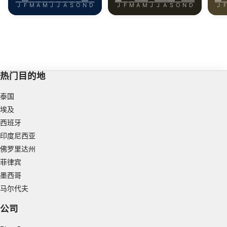
J
F
M
A
M
J
J
A
S
O
N
D
J
F
M
A
M
J
J
A
S
O
N
D
J
F
Necessary
Performance
Functional
热门目的地
Advertising
泰国
埃及
西班牙
印度尼西亚
佛罗里达州
菲律宾
墨西哥
马尔代夫
公司