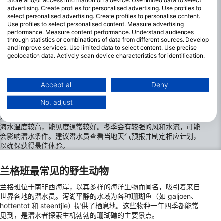
Store and/or access information on a device. Use limited data to select
advertising. Create profiles for personalised advertising. Use profiles to
select personalised advertising. Create profiles to personalise content.
Use profiles to select personalised content. Measure advertising
performance. Measure content performance. Understand audiences
through statistics or combinations of data from different sources. Develop
and improve services. Use limited data to select content. Use precise
geolocation data. Actively scan device characteristics for identification.
You can find further information on data usage by Google here:
https://business.safety.google/privacy/
兰格班最佳潜水月份
Data may be shared outside of the European Union and send to the USA.
Accept all
Deny
Your consent and the cookie policy applies solely to this website/app.
兰格班全年潜水条件多样。冬季（6 月至 8 月）水温为 12°C-
No, adjust
View Partner List (1 IAB Vendors)
17°C/54°F-63°F，夏季（12 月至 2 月）水温为 18°C-22°C/64°F-
72°F。潜水全年都可进行，但最佳条件通常出现在夏季，因为此时
We use your data for the following purposes:
海水温度较高，能见度通常较好。冬季会有较强的风和水流，可能
IAB processing purposes:
会影响潜水条件。建议潜水员查看当地天气预报并制定相应计划，
以确保获得最佳体验。
Store and/or access information on a device
Use limited data to select advertising
兰格班最常见的野生动物
Create profiles for personalised advertising
兰格班位于南非西海岸，以其多样的海洋生物而闻名，吸引着来自
世界各地的潜水员。泻湖平静的水域为各种珊瑚鱼（如 galjoen、
hottentot 和 steentjie）提供了栖息地。这些物种一年四季都能常
Use profiles to select personalised
见到，是潜水者探索生机勃勃的珊瑚礁的主要景点。
advertising