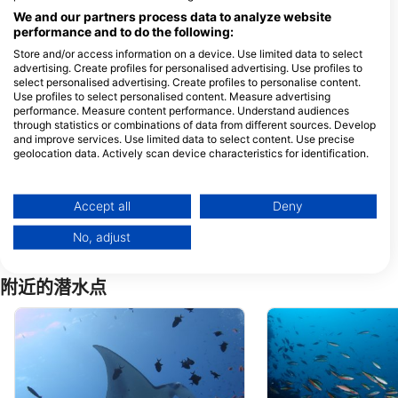
DivePoint Rannalhi
Ocean Warriors
We and our partners process data to analyze website
Adaaran Club Rannalhi, 20026
Henveiru Meenaaz, 20006 Male’, 马
South Male Atoll, 马尔代夫
尔代夫
performance and to do the following:
Store and/or access information on a device. Use limited data to select
advertising. Create profiles for personalised advertising. Use profiles to
select personalised advertising. Create profiles to personalise content.
DivePoint Guraidhoo
Use profiles to select personalised content. Measure advertising
Silincoa, K. Guraidhoo,
Maafushi, 08090
performance. Measure content performance. Understand audiences
08080 Guraidhoo, 马尔代夫
Maafushi, 马尔代夫
through statistics or combinations of data from different sources. Develop
and improve services. Use limited data to select content. Use precise
Diverland Embudu
geolocation data. Actively scan device characteristics for identification.
Diverland, 00000 Embudu
FW Residence 07-
Village, 马尔代夫
03,Kurikeela Magu,
You can find further information on data usage by Google here:
Hulhumale, 马尔代
https://business.safety.google/privacy/
Data may be shared outside of the European Union and send to the USA.
Ayala Bubbles
Aquatic Advent
Accept all
Deny
Burevi Magu, 08070 Guhli,
Faalandhoshu magu
Your consent and the cookie policy applies solely to this website/app.
马尔代夫
08070 Gulhi, 马尔
No, adjust
View Partner List (1 IAB Vendors)
We use your data for the following purposes:
附近的潜水点
IAB processing purposes:
Store and/or access information on a device
Use limited data to select advertising
Create profiles for personalised advertising