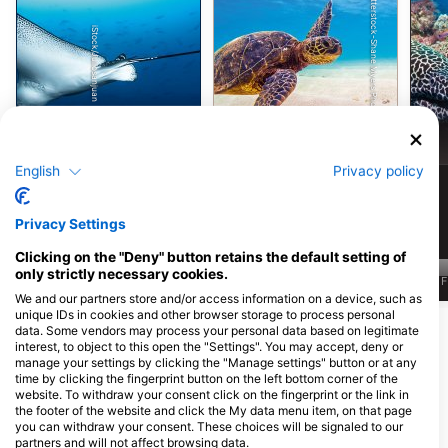
Shutterstock-Shane Myers Photography
家人--一起欣赏日落，结束一天的训练。我们为您提供以下
技能、知识和信心安全负责地指导获得认证的潜水员在所有
SSI 休闲潜水项目中协助教练成长为一名能在水下激发信任
iStock/Juliosanjuan
和快乐的专业人士我们的潜水长培训不仅是另一门课程，更
是一种体验。结构化、支持性学习真实世界的实践场景强烈
关注个人发展一个为你的胜利欢呼并在困难时帮助你的团队
您不仅将获得专业认证，还将留下难忘的回忆、终生的友
谊，以及潜入未来的信心--无论它通向何方。因为成为一名
专业潜水员应该是有趣、充实和绝对难忘的。您准备好将海
洋变成您的办公室了吗？让我们一起潜水吧了解有关古
鹰瑶
绿海龟
raidhoo 及其潜水点的更多信息：古raidhoo 潜水点你将学到
什么在为期 30 天的课程中，我们将主要教授潜水管理知
识，其中还包括大量风险管理知识。您将学习领导力和人际
English
Privacy policy
交往技巧、如何有效沟通、如何进行简报以及如何向需要的
1.6k
894
见闻
见闻
人传递大量信息。您还将学习特定的专业技能，包括搜索和
救生、水下导航以及在课程中协助教练。自信。要有领导、
Privacy Settings
承担责任和管理潜水的信心。-> 完成 DivePoint Guraidhoo
60 次潜水记录、SSI 潜水指南和 SSI 潜水科学，自动获得
SSI 潜水长认证。如需进一步了解本课程或其先决条件，请
Clicking on the "Deny" button retains the default setting of
随时通过以下方式联系我们 gur@divepoint-maldives.com
only strictly necessary cookies.
https://divepoint-maldives.com/tour/divemaster-
J
F
M
A
M
J
J
A
S
O
N
D
J
F
M
A
M
J
J
A
S
O
N
D
J
F
package/
We and our partners store and/or access information on a device, such as
unique IDs in cookies and other browser storage to process personal
显示更多动物
data. Some vendors may process your personal data based on legitimate
interest, to object to this open the "Settings". You may accept, deny or
manage your settings by clicking the "Manage settings" button or at any
time by clicking the fingerprint button on the left bottom corner of the
为该潜水点提供餐饮服务的潜水中心
website. To withdraw your consent click on the fingerprint or the link in
the footer of the website and click the My data menu item, on that page
you can withdraw your consent. These choices will be signaled to our
partners and will not affect browsing data.