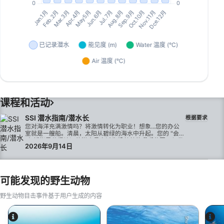
课程和活动
SSI 潜水指南/潜水长
根据要求
您对海洋充满激情吗？将激情转化为职业！想象...您的办公
室就是一艘船。清晨，太阳从碧绿的海水中升起。您的 "会议
"包括指导获得认证的潜水员穿过生机勃勃的珊瑚花园，与优
2026年9月14日
雅的蝠鲼和好奇的海龟一起游泳。您帮助人们面对恐惧，发
现海面下的新世界，带着灿烂的笑容和闪亮的眼睛回到船
上。现在想象一下这对你意味着什么。无与伦比的个人成长-
-在充满活力的环境中接受挑战，你将学会在压力下保持冷
静，自信地做出决定，并有目的地进行领导。这不仅仅是一
可能发现的野生动物
个资格认证。它是一种转变。欢迎参加 SSI 潜水长课程在这
里，您的培训并不局限于教室。它发生在船上、水面下和真
野生动物目击事件基于用户生成的内容
实的环境中。您将住在潜水中心楼上舒适的 Divepoint
Residence，这是我们在 Guraidhoo 的宾馆，距离大海和岛
屿生活的中心仅几步之遥。起床后步行到潜水中心楼下。与
经验丰富的教练一起训练。与您的学员--您即将成为的潜水