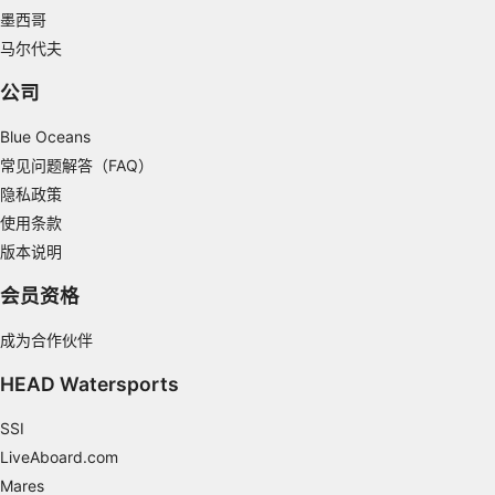
Identify devices based on information
墨西哥
actively requested
马尔代夫
Non-IAB processing purposes:
公司
Necessary
Blue Oceans
Performance
常见问题解答（FAQ）
Functional
隐私政策
使用条款
Advertising
版本说明
会员资格
成为合作伙伴
HEAD Watersports
SSI
LiveAboard.com
Mares