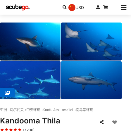
USD
© Maldives Passions, 08090 Maafushi
亚洲
马尔代夫
中央环礁
Kaafu Atoll
ma'lei
南马累环礁
Kandooma Thila
★★★★★
(7,206)