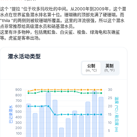
这个 "提拉 "位于坎多玛坎杜的中间。从2000年到2009年，这个潜
水点在世界鲨鱼潜水排名第十位。珊瑚礁的顶部充满了硬珊瑚。而
"thila "的两侧则被软珊瑚所覆盖。这里的洋流很强，所以这个潜水
点非常推荐给高级潜水员和硝基潜水员。
这里有许多物种，包括鹰魟鱼、白尖鲨、梭鱼、绿海龟和灰礁鲨
等。虎鲨是客串出场。
潜水活动类型
公制
英制
(m, °C)
(ft, °F)