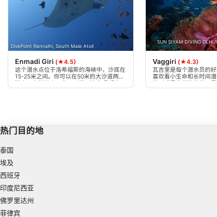
Use profiles to select personalised
advertising
Create profiles to personalise content
SUN SIYAM DIVING OLHUV
DivePoint Rannalhi, South Male Atoll
Enmadi Giri
Vaggiri
(★4.5)
(★4.3)
Use profiles to select personalised content
这个潜水点位于洛希福斯的海峡中，沙底在
瓦吉里是每个潜水员的好
15-25米之间。你可以在50米的大沙道两边
喜欢看小生命和长时间潜
Measure advertising performance
潜水。在沙地上，你可以找到许多珊瑚块。
的形成是非常独特的，是
完美场所。
Measure content performance
Understand audiences through statistics or
热门目的地
combinations of data from different sources
泰国
Develop and improve services
埃及
Use limited data to select content
西班牙
IAB Special Features:
印度尼西亚
佛罗里达州
Use precise geolocation data
菲律宾