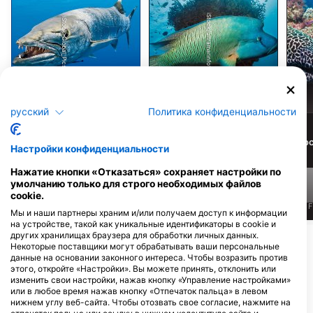
iStock/ultramarinfoto
iStock-Global_Pics
Барракуда
Губан
русский
Политика конфиденциальности
9
7
Достопримечательности
Достопримечательности
До
Настройки конфиденциальности
Нажатие кнопки «Отказаться» сохраняет настройки по
умолчанию только для строго необходимых файлов
cookie.
J
F
M
A
M
J
J
A
S
O
N
D
J
F
M
A
M
J
J
A
S
O
N
D
J
F
Мы и наши партнеры храним и/или получаем доступ к информации
на устройстве, такой как уникальные идентификаторы в cookie и
других хранилищах браузера для обработки личных данных.
Показать больше животных
Некоторые поставщики могут обрабатывать ваши персональные
данные на основании законного интереса. Чтобы возразить против
этого, откройте «Настройки». Вы можете принять, отклонить или
Дайв-центры, обслуживающие этот
изменить свои настройки, нажав кнопку «Управление настройками»
или в любое время нажав кнопку «Отпечаток пальца» в левом
дайв-сайт
нижнем углу веб-сайта. Чтобы отозвать свое согласие, нажмите на