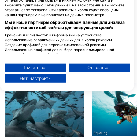
отпечаток пальца или ссылку в нижнем колонтитуле сайта и
выберите пункт меню «Мои данные», на этой странице вы можете
отозвать свое согласие. Эти варианты выбора будут сообщены
нашим партнерам и не повлияют на данные просмотра.
Мы и наши партнеры обрабатываем данные для анализа
эффективности веб-сайта и для следующих целей:
Хранение и (или) доступ к информации на устройстве.
Использование ограниченных данных для выбора рекламы.
Создание профилей для персонализированной рекламы.
RA DIVERS
Использование профилей для выбора персонализированной
Volivoli Circular Road, 0000
рекламы. Создание профилей для персонализации контента.
Rakiraki, ФИДЖИ
Использование профилей для выбора персонализированного
контента. Определение эффективности рекламы. Определение
Принять все
Отказаться
эффективности контента. Понимание аудитории с помощью
статистики или комбинации данных из разных источников.
БЛИЖАЙШИЕ ДАЙВ САЙТЫ
Нет, настроить
Разработка и совершенствование сервисов. Использование
ограниченных данных для выбора контента.
Дополнительную информацию об использовании данных компанией
Google можно найти здесь: https://business.safety.google/privacy/
Данные могут передаваться за пределы Европейского Союза и
отправляться в США.
Ваше согласие и политика использования cookie применяются
исключительно к этому веб-сайту/приложению.
Просмотр списка партнеров (1 вендоров IAB)
Мы используем ваши данные для следующих целей:
Aqualung