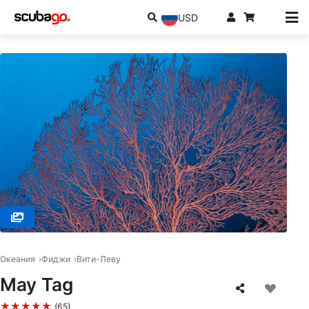
USD
© RA DIVERS, 0000 Rakiraki
Океания
Фиджи
Вити-Леву
May Tag
★★★★★
(65)