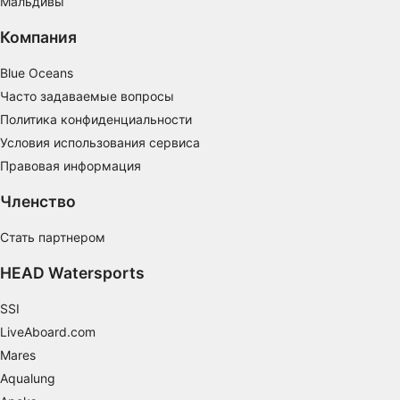
Мальдивы
Понимание аудитории с помощью
статистики или комбинации данных из
Компания
разных источников
Blue Oceans
Разработка и совершенствование сервисов
Часто задаваемые вопросы
Политика конфиденциальности
Использование ограниченных данных для
выбора контента
Условия использования сервиса
Правовая информация
Специальные возможности IAB:
Использование точных данных геолокации
Членство
Идентификация устройств на основе
Стать партнером
активно запрашиваемой информации
HEAD Watersports
Цели обработки, не относящиеся к МВА:
Необходимо
SSI
LiveAboard.com
Производительность
Mares
функциональная
Aqualung