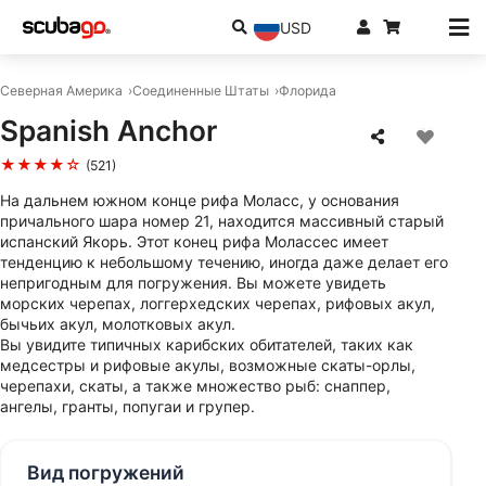
USD
Северная Америка
Соединенные Штаты
Флорида
Spanish Anchor
★★★★☆
(521)
На дальнем южном конце рифа Моласс, у основания
причального шара номер 21, находится массивный старый
испанский Якорь. Этот конец рифа Молассес имеет
тенденцию к небольшому течению, иногда даже делает его
непригодным для погружения. Вы можете увидеть
морских черепах, логгерхедских черепах, рифовых акул,
бычьих акул, молотковых акул.
Вы увидите типичных карибских обитателей, таких как
медсестры и рифовые акулы, возможные скаты-орлы,
черепахи, скаты, а также множество рыб: снаппер,
ангелы, гранты, попугаи и групер.
Вид погружений