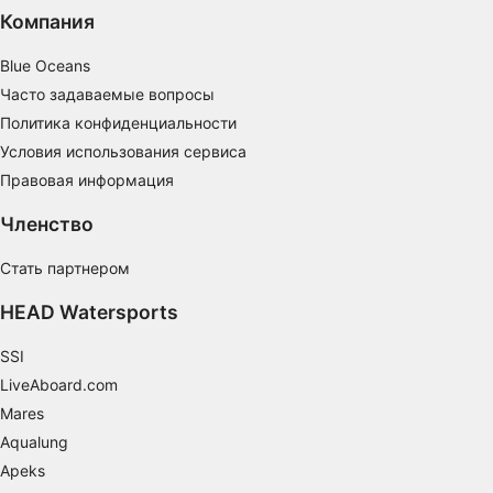
Компания
Создание профилей для персонализации
контента
Blue Oceans
Часто задаваемые вопросы
Использование профилей для выбора
Политика конфиденциальности
персонализированного контента
Условия использования сервиса
Определение эффективности рекламы
Правовая информация
Определение эффективности контента
Членство
Понимание аудитории с помощью
Стать партнером
статистики или комбинации данных из
разных источников
HEAD Watersports
Разработка и совершенствование сервисов
SSI
LiveAboard.com
Использование ограниченных данных для
выбора контента
Mares
Aqualung
Специальные возможности IAB:
Apeks
Использование точных данных геолокации