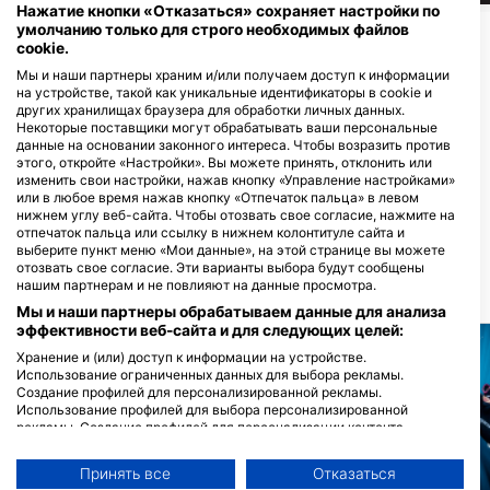
Нажатие кнопки «Отказаться» сохраняет настройки по
умолчанию только для строго необходимых файлов
Показать больше животных
cookie.
Мы и наши партнеры храним и/или получаем доступ к информации
на устройстве, такой как уникальные идентификаторы в cookie и
Дайв-центры, обслуживающие этот
других хранилищах браузера для обработки личных данных.
дайв-сайт
Некоторые поставщики могут обрабатывать ваши персональные
данные на основании законного интереса. Чтобы возразить против
этого, откройте «Настройки». Вы можете принять, отклонить или
изменить свои настройки, нажав кнопку «Управление настройками»
Woods & Water
Heroes Dive Center
или в любое время нажав кнопку «Отпечаток пальца» в левом
124 Edwards Ave, 33510 Brandon,
2109 A Main Street, 34698
нижнем углу веб-сайта. Чтобы отозвать свое согласие, нажмите на
FL - СОЕДИНЕННЫЕ ШТАТЫ
Dunedin, FL - СОЕДИНЕННЫЕ
отпечаток пальца или ссылку в нижнем колонтитуле сайта и
ШТАТЫ
выберите пункт меню «Мои данные», на этой странице вы можете
отозвать свое согласие. Эти варианты выбора будут сообщены
нашим партнерам и не повлияют на данные просмотра.
БЛИЖАЙШИЕ ДАЙВ САЙТЫ
Мы и наши партнеры обрабатываем данные для анализа
эффективности веб-сайта и для следующих целей:
Хранение и (или) доступ к информации на устройстве.
Использование ограниченных данных для выбора рекламы.
Создание профилей для персонализированной рекламы.
Использование профилей для выбора персонализированной
рекламы. Создание профилей для персонализации контента.
Использование профилей для выбора персонализированного
контента. Определение эффективности рекламы. Определение
Принять все
Отказаться
эффективности контента. Понимание аудитории с помощью